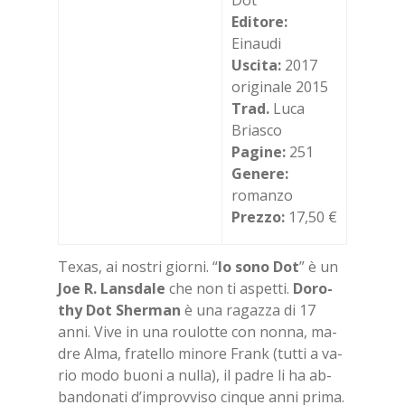
Dot
Editore:
Einaudi
Uscita:
2017
originale 2015
Trad.
Luca
Briasco
Pagine:
251
Genere:
romanzo
Prezzo:
17,50 €
Te­xas, ai no­stri gior­ni. “
Io sono Dot
” è un
Joe R. Lan­sda­le
che non ti aspet­ti.
Do­ro­
thy Dot Sher­man
è una ra­gaz­za di 17
anni. Vive in una rou­lot­te con non­na, ma­
dre Alma, fra­tel­lo mi­no­re Frank (tut­ti a va­
rio modo buo­ni a nul­la), il pa­dre li ha ab­
ban­do­na­ti d’im­prov­vi­so cin­que anni pri­ma.