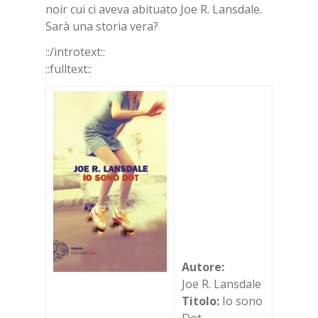
noir cui ci ave­va abi­tua­to Joe R. Lan­sda­le.
Sarà una sto­ria vera?
::/in­tro­text::
::full­text::
Autore:
Joe R. Lansdale
Titolo:
Io sono