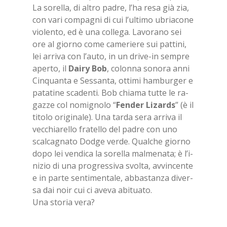
La so­rel­la, di al­tro pa­dre, l’ha resa già zia,
con vari com­pa­gni di cui l’ul­ti­mo ubria­co­ne
vio­len­to, ed è una col­le­ga. La­vo­ra­no sei
ore al gior­no come ca­me­rie­re sui pat­ti­ni,
lei ar­ri­va con l’au­to, in un dri­ve-in sem­pre
aper­to, il
Dai­ry Bob
, co­lon­na so­no­ra anni
Cin­quan­ta e Ses­san­ta, ot­ti­mi ham­bur­ger e
pa­ta­ti­ne sca­den­ti. Bob chia­ma tut­te le ra­
gaz­ze col no­mi­gno­lo “
Fen­der Li­zards
” (è il
ti­to­lo ori­gi­na­le). Una tar­da sera ar­ri­va il
vec­chia­rel­lo fra­tel­lo del pa­dre con uno
scal­ca­gna­to Dod­ge ver­de. Qual­che gior­no
dopo lei ven­di­ca la so­rel­la mal­me­na­ta; è l’i­
ni­zio di una pro­gres­si­va svol­ta, av­vin­cen­te
e in par­te sen­ti­men­ta­le, ab­ba­stan­za di­ver­
sa dai noir cui ci ave­va abi­tua­to.
Una sto­ria vera?