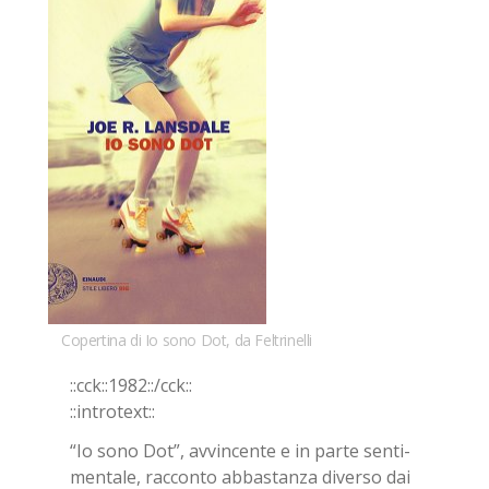
Copertina di Io sono Dot, da Feltrinelli
::cck::1982::/​cck::
::in­tro­text::
“Io sono Dot”, av­vin­cen­te e in par­te sen­ti­
men­ta­le, rac­con­to ab­ba­stan­za di­ver­so dai