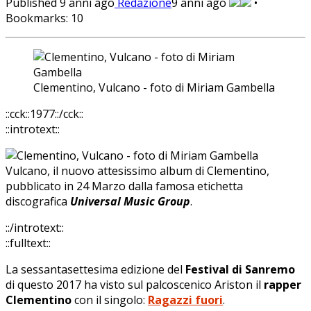
Published
9 anni ago
Redazione
9 anni ago
•
Bookmarks:
10
Clementino, Vulcano - foto di Miriam Gambella
::cck::1977::/cck::
::introtext::
Vulcano, il nuovo attesissimo album di Clementino,
pubblicato in 24 Marzo dalla famosa etichetta
discografica
Universal Music Group
.
::/introtext::
::fulltext::
La sessantasettesima edizione del
Festival di Sanremo
di questo 2017 ha visto sul palcoscenico Ariston il
rapper
Clementino
con il singolo:
Ragazzi fuori
.