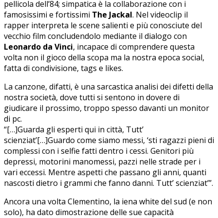
pellicola dell’84; simpatica è la collaborazione con i
famosissimi e fortissimi
The Jackal
. Nel videoclip il
rapper interpreta le scene salienti e più conosciute del
vecchio film concludendolo mediante il dialogo con
Leonardo da Vinci
, incapace di comprendere questa
volta non il gioco della scopa ma la nostra epoca social,
fatta di condivisione, tags e likes.
La canzone, difatti, è una sarcastica analisi dei difetti della
nostra società, dove tutti si sentono in dovere di
giudicare il prossimo, troppo spesso davanti un monitor
di pc.
“[…]Guarda gli esperti qui in città, Tutt’
scienziat’[…]Guardo come siamo messi, ‘sti ragazzi pieni di
complessi con i selfie fatti dentro i cessi. Genitori più
depressi, motorini manomessi, pazzi nelle strade per i
vari eccessi. Mentre aspetti che passano gli anni, quanti
nascosti dietro i grammi che fanno danni. Tutt’ scienziat’”.
Ancora una volta Clementino, la iena white del sud (e non
solo), ha dato dimostrazione delle sue capacità