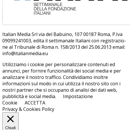
Ita­lian Me­dia Srl via del Ba­bui­no, 107 00187 Roma, P.Iva
09099241003, edi­ta il set­ti­ma­na­le Ita­lia­ni con re­gi­stra­zio­
ne al Tri­bu­na­le di Roma n. 158/​2013 del 25.06.2013 email:
info@ita­lian­me­dia.eu
Utilizziamo i cookie per personalizzare contenuti ed
annunci, per fornire funzionalità dei social media e per
analizzare il nostro traffico. Condividiamo inoltre
informazioni sul modo in cui utilizza il nostro sito con i
nostri partner che si occupano di analisi dei dati web,
pubblicità e social media.
Impostazione
Cookie
ACCETTA
Privacy & Cookies Policy
Chiudi