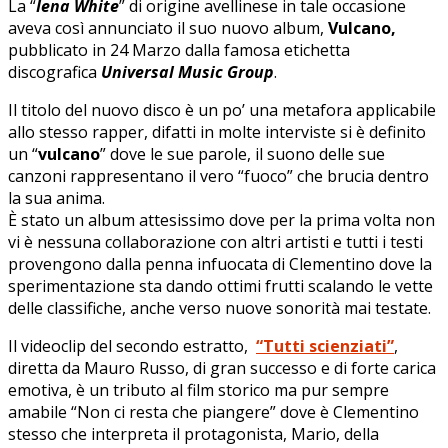
La “
Iena White
” di origine avellinese in tale occasione
aveva così annunciato il suo nuovo album,
Vulcano,
pubblicato in 24 Marzo dalla famosa etichetta
discografica
Universal Music Group
.
Il titolo del nuovo disco è un po’ una metafora applicabile
allo stesso rapper, difatti in molte interviste si è definito
un “
vulcano
” dove le sue parole, il suono delle sue
canzoni rappresentano il vero “fuoco” che brucia dentro
la sua anima.
È stato un album attesissimo dove per la prima volta non
vi è nessuna collaborazione con altri artisti e tutti i testi
provengono dalla penna infuocata di Clementino dove la
sperimentazione sta dando ottimi frutti scalando le vette
delle classifiche, anche verso nuove sonorità mai testate.
Il videoclip del secondo estratto,
“Tutti scienziati”
,
diretta da Mauro Russo, di gran successo e di forte carica
emotiva, è un tributo al film storico ma pur sempre
amabile “Non ci resta che piangere” dove è Clementino
stesso che interpreta il protagonista, Mario, della