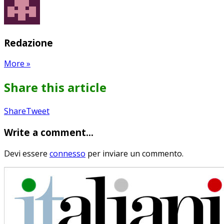
Redazione
More
»
Share this article
Share
Pin
Send
Share
Tweet
on
on
with
Write a comment...
Google+
Pinterest
WhatsApp
Devi essere
connesso
per inviare un commento.