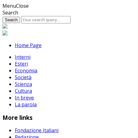
Skip
Menu
Close
to
Search
content
Home Page
Interni
Esteri
Economia
Società
Scienza
Cultura
In breve
La parola
More links
Fondazione Italiani
Redazione