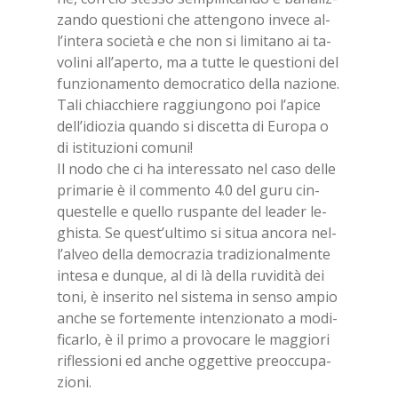
zan­do que­stio­ni che at­ten­go­no in­ve­ce al­
l’in­te­ra so­cie­tà e che non si li­mi­ta­no ai ta­
vo­li­ni al­l’a­per­to, ma a tut­te le que­stio­ni del
fun­zio­na­men­to de­mo­cra­ti­co del­la na­zio­ne.
Tali chiac­chie­re rag­giun­go­no poi l’a­pi­ce
del­l’i­dio­zia quan­do si di­scet­ta di Eu­ro­pa o
di isti­tu­zio­ni co­mu­ni!
Il nodo che ci ha in­te­res­sa­to nel caso del­le
pri­ma­rie è il com­men­to 4.0 del guru cin­
que­stel­le e quel­lo ru­span­te del lea­der le­
ghi­sta. Se que­st’ul­ti­mo si si­tua an­co­ra nel­
l’al­veo del­la de­mo­cra­zia tra­di­zio­nal­men­te
in­te­sa e dun­que, al di là del­la ru­vi­di­tà dei
toni, è in­se­ri­to nel si­ste­ma in sen­so am­pio
an­che se for­te­men­te in­ten­zio­na­to a mo­di­
fi­car­lo, è il pri­mo a pro­vo­ca­re le mag­gio­ri
ri­fles­sio­ni ed an­che og­get­ti­ve pre­oc­cu­pa­
zio­ni.