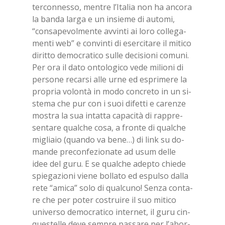
ter­con­nes­so, men­tre l’I­ta­lia non ha an­co­ra
la ban­da lar­ga e un in­sie­me di au­to­mi,
“con­sa­pe­vol­men­te av­vin­ti ai loro col­le­ga­
men­ti web” e con­vin­ti di eser­ci­ta­re il mi­ti­co
di­rit­to de­mo­cra­ti­co sul­le de­ci­sio­ni co­mu­ni.
Per ora il dato on­to­lo­gi­co vede mi­lio­ni di
per­so­ne re­car­si alle urne ed espri­me­re la
pro­pria vo­lon­tà in modo con­cre­to in un si­
ste­ma che pur con i suoi di­fet­ti e ca­ren­ze
mo­stra la sua in­tat­ta ca­pa­ci­tà di rap­pre­
sen­ta­re qual­che cosa, a fron­te di qual­che
mi­glia­io (quan­do va bene…) di link su do­
man­de pre­con­fe­zio­na­te ad usum del­le
idee del guru. E se qual­che adep­to chie­de
spie­ga­zio­ni vie­ne bol­la­to ed espul­so dal­la
rete “ami­ca” solo di qual­cu­no! Sen­za con­ta­
re che per po­ter co­strui­re il suo mi­ti­co
uni­ver­so de­mo­cra­ti­co in­ter­net, il guru cin­
que­stel­le deve sem­pre pas­sa­re per l’a­bor­