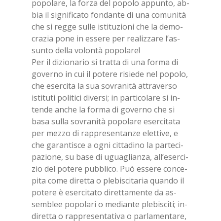
po­po­la­re, la for­za del po­po­lo ap­pun­to, ab­
bia il si­gni­fi­ca­to fon­dan­te di una co­mu­ni­tà
che si reg­ge sul­le isti­tu­zio­ni che la de­mo­
cra­zia pone in es­se­re per rea­liz­za­re l’as­
sun­to del­la vo­lon­tà po­po­la­re!
Per il di­zio­na­rio si trat­ta di una for­ma di
go­ver­no in cui il po­te­re ri­sie­de nel po­po­lo,
che eser­ci­ta la sua so­vra­ni­tà at­tra­ver­so
isti­tu­ti po­li­ti­ci di­ver­si; in par­ti­co­la­re si in­
ten­de an­che la for­ma di go­ver­no che si
basa sul­la so­vra­ni­tà po­po­la­re eser­ci­ta­ta
per mez­zo di rap­pre­sen­tan­ze elet­ti­ve, e
che ga­ran­ti­sce a ogni cit­ta­di­no la par­te­ci­
pa­zio­ne, su base di ugua­glian­za, al­l’e­ser­ci­
zio del po­te­re pub­bli­co. Può es­se­re con­ce­
pi­ta come di­ret­ta o ple­bi­sci­ta­ria quan­do il
po­te­re è eser­ci­ta­to di­ret­ta­men­te da as­
sem­blee po­po­la­ri o me­dian­te ple­bi­sci­ti; in­
di­ret­ta o rap­pre­sen­ta­ti­va o par­la­men­ta­re,