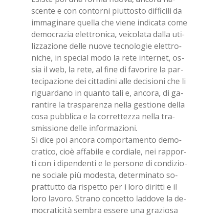
scen­te e con con­tor­ni piut­to­sto dif­fi­ci­li da
im­ma­gi­na­re quel­la che vie­ne in­di­ca­ta come
de­mo­cra­zia elet­tro­ni­ca, vei­co­la­ta dal­la uti­
liz­za­zio­ne del­le nuo­ve tec­no­lo­gie elet­tro­
ni­che, in spe­cial modo la rete in­ter­net, os­
sia il web, la rete, al fine di fa­vo­ri­re la par­
te­ci­pa­zio­ne dei cit­ta­di­ni alle de­ci­sio­ni che li
ri­guar­da­no in quan­to tali e, an­co­ra, di ga­
ran­ti­re la tra­spa­ren­za nel­la ge­stio­ne del­la
cosa pub­bli­ca e la cor­ret­tez­za nel­la tra­
smis­sio­ne del­le in­for­ma­zio­ni.
Si dice poi an­co­ra com­por­ta­men­to de­mo­
cra­ti­co, cioè af­fa­bi­le e cor­dia­le, nei rap­por­
ti con i di­pen­den­ti e le per­so­ne di con­di­zio­
ne so­cia­le più mo­de­sta, de­ter­mi­na­to so­
prat­tut­to da ri­spet­to per i loro di­rit­ti e il
loro la­vo­ro. Stra­no con­cet­to lad­do­ve la de­
mo­cra­ti­ci­tà sem­bra es­se­re una gra­zio­sa