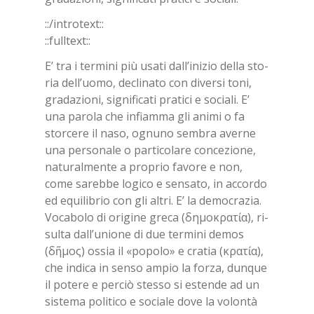
::/in­tro­text::
::full­text::
E’ tra i ter­mi­ni più usa­ti dal­l’i­ni­zio del­la sto­
ria del­l’uo­mo, de­cli­na­to con di­ver­si toni,
gra­da­zio­ni, si­gni­fi­ca­ti pra­ti­ci e so­cia­li. E’
una pa­ro­la che in­fiam­ma gli ani­mi o fa
stor­ce­re il naso, ognu­no sem­bra aver­ne
una per­so­na­le o par­ti­co­la­re con­ce­zio­ne,
na­tu­ral­men­te a pro­prio fa­vo­re e non,
come sa­reb­be lo­gi­co e sen­sa­to, in ac­cor­do
ed equi­li­brio con gli al­tri. E’ la de­mo­cra­zia.
Vo­ca­bo­lo di ori­gi­ne gre­ca (δημοκρατία), ri­
sul­ta dal­l’u­nio­ne di due ter­mi­ni de­mos
(δῆμος) os­sia il «po­po­lo» e cra­tia (κρατία),
che in­di­ca in sen­so am­pio la for­za, dun­que
il po­te­re e per­ciò stes­so si esten­de ad un
si­ste­ma po­li­ti­co e so­cia­le dove la vo­lon­tà