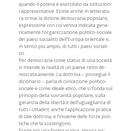
quan­do il po­te­re è eser­ci­ta­to da isti­tu­zio­ni
rap­pre­sen­ta­ti­ve. Esi­ste an­che in let­te­ra­tu­
ra or­mai la di­zio­ne de­mo­cra­zia po­po­la­re,
espres­sio­ne con cui ve­ni­va in­di­ca­ta ge­ne­
ri­ca­men­te l’or­ga­niz­za­zio­ne po­li­ti­co-so­cia­le
dei pae­si so­cia­li­sti del­l’Eu­ro­pa orien­ta­le e,
in sen­so più am­pio, di tut­ti i pae­si so­cia­li­
sti.
Per de­mo­cra­zia come sta­tus di una so­cie­tà
si in­ten­de la real­tà di un pae­se ret­to de­
mo­cra­ti­ca­men­te. La dot­tri­na – pro­se­gue il
di­zio­na­rio – par­la di con­ce­zio­ne po­li­ti­co-
so­cia­le e come idea­le eti­co, che si fon­da sul
prin­ci­pio del­la so­vra­ni­tà po­po­la­re, sul­la
ga­ran­zia del­la li­ber­tà e del­l’u­gua­glian­za di
tut­ti i cit­ta­di­ni; an­che l’ap­pli­ca­zio­ne pra­ti­ca
di tale dot­tri­na, e l’in­sie­me del­le for­ze po­li­
ti­che che la so­sten­go­no.
Esi­ste poi una for­ma nuo­va, an­co­ra na­