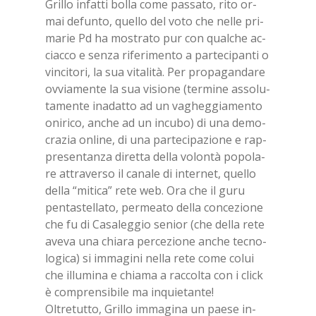
Gril­lo in­fat­ti bol­la come pas­sa­to, rito or­
mai de­fun­to, quel­lo del voto che nel­le pri­
ma­rie Pd ha mo­stra­to pur con qual­che ac­
ciac­co e sen­za ri­fe­ri­men­to a par­te­ci­pan­ti o
vin­ci­to­ri, la sua vi­ta­li­tà. Per pro­pa­gan­da­re
ov­via­men­te la sua vi­sio­ne (ter­mi­ne as­so­lu­
ta­men­te ina­dat­to ad un va­gheg­gia­men­to
oni­ri­co, an­che ad un in­cu­bo) di una de­mo­
cra­zia on­li­ne, di una par­te­ci­pa­zio­ne e rap­
pre­sen­tan­za di­ret­ta del­la vo­lon­tà po­po­la­
re at­tra­ver­so il ca­na­le di in­ter­net, quel­lo
del­la “mi­ti­ca” rete web. Ora che il guru
pen­ta­stel­la­to, per­mea­to del­la con­ce­zio­ne
che fu di Ca­sa­leg­gio se­nior (che del­la rete
ave­va una chia­ra per­ce­zio­ne an­che tec­no­
lo­gi­ca) si im­ma­gi­ni nel­la rete come co­lui
che il­lu­mi­na e chia­ma a rac­col­ta con i click
è com­pren­si­bi­le ma in­quie­tan­te!
Ol­tre­tut­to, Gril­lo im­ma­gi­na un pae­se in­