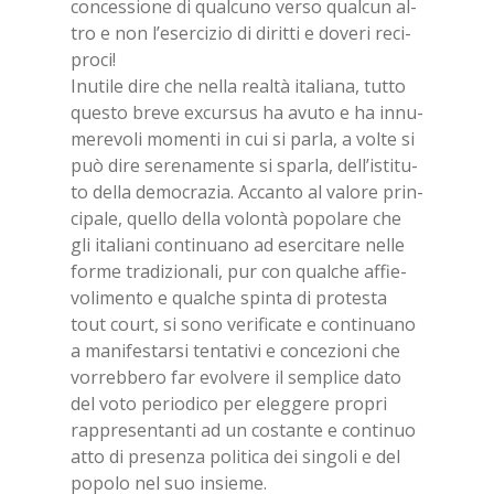
con­ces­sio­ne di qual­cu­no ver­so qual­cun al­
tro e non l’e­ser­ci­zio di di­rit­ti e do­ve­ri re­ci­
pro­ci!
Inu­ti­le dire che nel­la real­tà ita­lia­na, tut­to
que­sto bre­ve ex­cur­sus ha avu­to e ha in­nu­
me­re­vo­li mo­men­ti in cui si par­la, a vol­te si
può dire se­re­na­men­te si spar­la, del­l’i­sti­tu­
to del­la de­mo­cra­zia. Ac­can­to al va­lo­re prin­
ci­pa­le, quel­lo del­la vo­lon­tà po­po­la­re che
gli ita­lia­ni con­ti­nua­no ad eser­ci­ta­re nel­le
for­me tra­di­zio­na­li, pur con qual­che af­fie­
vo­li­men­to e qual­che spin­ta di pro­te­sta
tout court, si sono ve­ri­fi­ca­te e con­ti­nua­no
a ma­ni­fe­star­si ten­ta­ti­vi e con­ce­zio­ni che
vor­reb­be­ro far evol­ve­re il sem­pli­ce dato
del voto pe­rio­di­co per eleg­ge­re pro­pri
rap­pre­sen­tan­ti ad un co­stan­te e con­ti­nuo
atto di pre­sen­za po­li­ti­ca dei sin­go­li e del
po­po­lo nel suo in­sie­me.