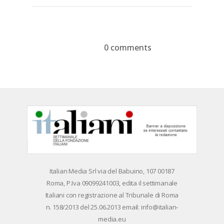
on
on
with
Google+
Pinterest
WhatsApp
0 comments
Devi essere
connesso
per inviare un
commento.
Ita­lian Me­dia Srl via del Ba­bui­no, 107 00187
Roma, P.Iva 09099241003, edi­ta il set­ti­ma­na­le
Ita­lia­ni con re­gi­stra­zio­ne al Tri­bu­na­le di Roma
n. 158/​2013 del 25.06.2013 email: info@ita­lian­
me­dia.eu