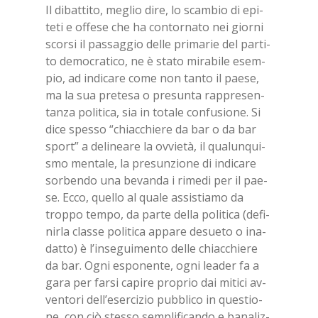
Il di­bat­ti­to, me­glio dire, lo scam­bio di epi­
te­ti e of­fe­se che ha con­tor­na­to nei gior­ni
scor­si il pas­sag­gio del­le pri­ma­rie del par­ti­
to de­mo­cra­ti­co, ne è sta­to mi­ra­bi­le esem­
pio, ad in­di­ca­re come non tan­to il pae­se,
ma la sua pre­te­sa o pre­sun­ta rap­pre­sen­
tan­za po­li­ti­ca, sia in to­ta­le con­fu­sio­ne. Si
dice spes­so “chiac­chie­re da bar o da bar
sport” a de­li­nea­re la ov­vie­tà, il qua­lun­qui­
smo men­ta­le, la pre­sun­zio­ne di in­di­ca­re
sor­ben­do una be­van­da i ri­me­di per il pae­
se. Ecco, quel­lo al qua­le as­si­stia­mo da
trop­po tem­po, da par­te del­la po­li­ti­ca (de­fi­
nir­la clas­se po­li­ti­ca ap­pa­re de­sue­to o ina­
dat­to) è l’in­se­gui­men­to del­le chiac­chie­re
da bar. Ogni espo­nen­te, ogni lea­der fa a
gara per far­si ca­pi­re pro­prio dai mi­ti­ci av­
ven­to­ri del­l’e­ser­ci­zio pub­bli­co in que­stio­
ne, con ciò stes­so sem­pli­fi­can­do e ba­na­liz­