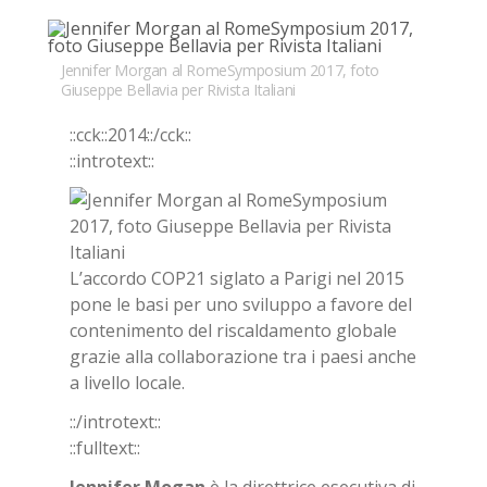
Bookmarks:
Jennifer Morgan al RomeSymposium 2017, foto
Giuseppe Bellavia per Rivista Italiani
::cck::2014::/​cck::
::in­tro­text::
L’ac­cor­do CO­P21 si­gla­to a Pa­ri­gi nel 2015
pone le basi per uno svi­lup­po a fa­vo­re del
con­te­ni­men­to del ri­scal­da­men­to glo­ba­le
gra­zie alla col­la­bo­ra­zio­ne tra i pae­si an­che
a li­vel­lo lo­ca­le.
::/in­tro­text::
::full­text::
Jen­ni­fer Mo­gan
è la di­ret­tri­ce ese­cu­ti­va di