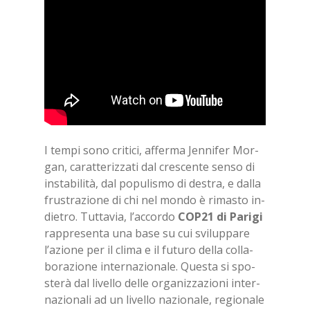
I tem­pi sono cri­ti­ci, af­fer­ma Jen­ni­fer Mor­
gan, ca­rat­te­riz­za­ti dal cre­scen­te sen­so di
in­sta­bi­li­tà, dal po­pu­li­smo di de­stra, e dal­la
fru­stra­zio­ne di chi nel mon­do è ri­ma­sto in­
die­tro. Tut­ta­via, l’ac­cor­do
CO­P21 di Pa­ri­gi
rap­pre­sen­ta una base su cui svi­lup­pa­re
l’a­zio­ne per il cli­ma e il fu­tu­ro del­la col­la­
bo­ra­zio­ne in­ter­na­zio­na­le. Que­sta si spo­
ste­rà dal li­vel­lo del­le or­ga­niz­za­zio­ni in­ter­
na­zio­na­li ad un li­vel­lo na­zio­na­le, re­gio­na­le