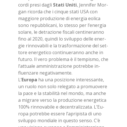
cor­di pre­si da­gli
Sta­ti Uni­ti
, Jen­ni­fer Mor­
gan ri­cor­da che i cin­que sta­ti USA con
mag­gio­re pro­du­zio­ne di ener­gia eo­li­ca
sono re­pub­bli­ca­ni, lo stes­so per l’e­ner­gia
so­la­re, le de­tra­zio­ne fi­sca­li cen­ti­ne­ran­no
fino al 2020, quin­di lo svi­lup­po del­le ener­
gie rin­no­va­bi­li e la tra­sfor­ma­zio­ne del set­
to­re ener­ge­ti­co con­ti­nue­ran­no an­che in
fu­tu­ro. Il vero pro­ble­ma è il tem­pi­smo, che
l’at­tua­le am­mi­ni­stra­zio­ne po­treb­be in­
fluen­za­re ne­ga­ti­va­men­te.
L’
Eu­ro­pa
ha una po­si­zio­ne in­te­res­san­te,
un ruo­lo non solo re­le­ga­to a pro­muo­ve­re
la pace e la sta­bi­li­tà nel mon­do, ma an­che
a mi­gra­re ver­so la pro­du­zio­ne ener­ge­ti­ca
100% rin­no­va­bi­le e de­cen­tra­liz­za­ta. L’Eu­
ro­pa po­treb­be es­se­re l’a­pri­pi­sta di uno
svi­lup­po mon­dia­le in que­sto sen­so. C’è