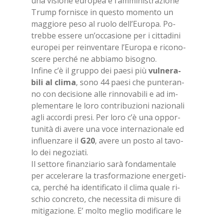
una vi­sio­ne eu­ro­pea e l’am­mi­ni­stra­zio­ne
Trump for­ni­sce in que­sto mo­men­to un
mag­gio­re peso al ruo­lo del­l’Eu­ro­pa. Po­
treb­be es­se­re un’oc­ca­sio­ne per i cit­ta­di­ni
eu­ro­pei per rein­ven­ta­re l’Eu­ro­pa e ri­co­no­
sce­re per­ché ne ab­bia­mo bi­so­gno.
In­fi­ne c’è il grup­po dei pae­si più
vul­ne­ra­
bi­li al cli­ma
, sono 44 pae­si che pun­te­ran­
no con de­ci­sio­ne alle rin­no­va­bi­li e ad im­
ple­men­ta­re le loro con­tri­bu­zio­ni na­zio­na­li
agli ac­cor­di pre­si. Per loro c’è una op­por­
tu­ni­tà di ave­re una voce in­ter­na­zio­na­le ed
in­fluen­za­re il
G20
, ave­re un po­sto al ta­vo­
lo dei ne­go­zia­ti.
Il set­to­re fi­nan­zia­rio sarà fon­da­men­ta­le
per ac­ce­le­ra­re la tra­sfor­ma­zio­ne ener­ge­ti­
ca, per­ché ha iden­ti­fi­ca­to il cli­ma qua­le ri­
schio con­cre­to, che ne­ces­si­ta di mi­su­re di
mi­ti­ga­zio­ne. E’ mol­to me­glio mo­di­fi­ca­re le