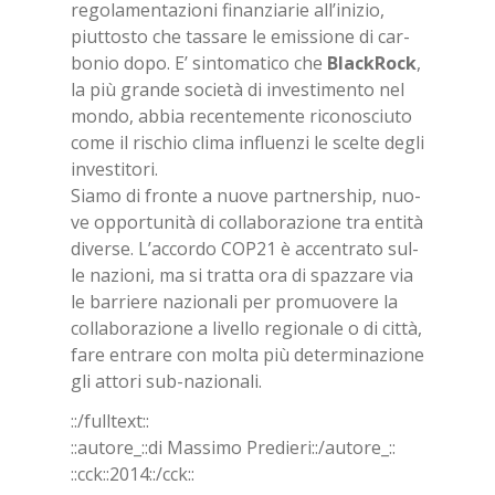
re­go­la­men­ta­zio­ni fi­nan­zia­rie al­l’i­ni­zio,
piut­to­sto che tas­sa­re le emis­sio­ne di car­
bo­nio dopo. E’ sin­to­ma­ti­co che
Blac­kRock
,
la più gran­de so­cie­tà di in­ve­sti­men­to nel
mon­do, ab­bia re­cen­te­men­te ri­co­no­sciu­to
come il ri­schio cli­ma in­fluen­zi le scel­te de­gli
in­ve­sti­to­ri.
Sia­mo di fron­te a nuo­ve part­ner­ship, nuo­
ve op­por­tu­ni­tà di col­la­bo­ra­zio­ne tra en­ti­tà
di­ver­se. L’ac­cor­do CO­P21 è ac­cen­tra­to sul­
le na­zio­ni, ma si trat­ta ora di spaz­za­re via
le bar­rie­re na­zio­na­li per pro­muo­ve­re la
col­la­bo­ra­zio­ne a li­vel­lo re­gio­na­le o di cit­tà,
fare en­tra­re con mol­ta più de­ter­mi­na­zio­ne
gli at­to­ri sub-na­zio­na­li.
::/full­text::
::au­to­re_::di Mas­si­mo Pre­die­ri::/​au­to­re_::
::cck::2014::/​cck::