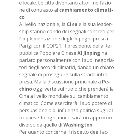
e lo­ca­le. Le cit­tà di­ven­ta­no at­to­ri nel­l’a­zio­
ne di con­tra­sto al
cam­bia­men­to cli­ma­ti­
co
.
A li­vel­lo na­zio­na­le, la
Cina
e la sua lea­der­
ship stan­no dan­do dei se­gna­li con­cre­ti per
l’im­ple­men­ta­zio­ne de­gli im­pe­gni pre­si a
Pa­ri­gi con il CO­P21. Il pre­si­den­te del­la Re­
pub­bli­ca Po­po­la­re Ci­ne­se
Xi Jin­ping
ha
par­la­to per­so­nal­men­te con i suoi ne­go­zia­
to­ri de­gli ac­cor­di cli­ma­ti­ci, dan­do un chia­ro
se­gna­le di pro­se­gui­re sul­la stra­da in­tra­
pre­sa. Ma la di­scus­sio­ne prin­ci­pa­le a
Pe­
chi­no
oggi ver­te sul ruo­lo che pren­de­rà la
Cina a li­vel­lo mon­dia­le sul cam­bia­men­to
cli­ma­ti­co. Come eser­ci­te­rà il suo po­te­re di
per­sua­sio­ne o di in­fluen­za po­li­ti­ca su­gli al­
tri pae­si? In ogni modo sarà un ap­proc­cio
di­ver­so da quel­lo di
Wa­shing­ton
.
Per quan­to con­cer­ne il ri­spet­to de­gli ac­