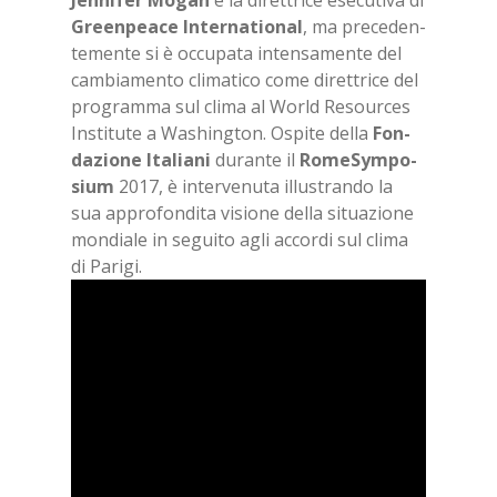
Green­pea­ce In­ter­na­tio­nal
, ma pre­ce­den­
te­men­te si è oc­cu­pa­ta in­ten­sa­men­te del
cam­bia­men­to cli­ma­ti­co come di­ret­tri­ce del
pro­gram­ma sul cli­ma al World Re­sour­ces
In­sti­tu­te a Wa­shing­ton. Ospi­te del­la
Fon­
da­zio­ne Ita­lia­ni
du­ran­te il
Ro­me­Sym­po­
sium
2017, è in­ter­ve­nu­ta il­lu­stran­do la
sua ap­pro­fon­di­ta vi­sio­ne del­la si­tua­zio­ne
mon­dia­le in se­gui­to agli ac­cor­di sul cli­ma
di Pa­ri­gi.