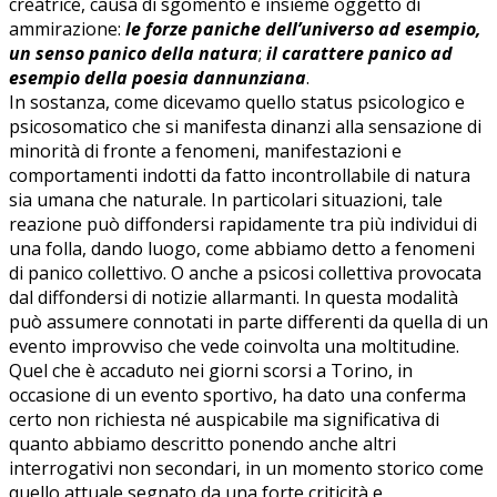
creatrice, causa di sgomento e insieme oggetto di
ammirazione:
le forze paniche dell’universo ad esempio,
un senso panico della natura
;
il carattere panico ad
esempio della poesia dannunziana
.
In sostanza, come dicevamo quello status psicologico e
psicosomatico che si manifesta dinanzi alla sensazione di
minorità di fronte a fenomeni, manifestazioni e
comportamenti indotti da fatto incontrollabile di natura
sia umana che naturale. In particolari situazioni, tale
reazione può diffondersi rapidamente tra più individui di
una folla, dando luogo, come abbiamo detto a fenomeni
di panico collettivo. O anche a psicosi collettiva provocata
dal diffondersi di notizie allarmanti. In questa modalità
può assumere connotati in parte differenti da quella di un
evento improvviso che vede coinvolta una moltitudine.
Quel che è accaduto nei giorni scorsi a Torino, in
occasione di un evento sportivo, ha dato una conferma
certo non richiesta né auspicabile ma significativa di
quanto abbiamo descritto ponendo anche altri
interrogativi non secondari, in un momento storico come
quello attuale segnato da una forte criticità e