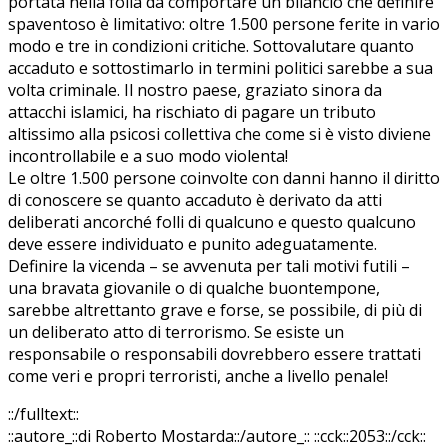
portata nella folla da comportare un bilancio che definire
spaventoso è limitativo: oltre 1.500 persone ferite in vario
modo e tre in condizioni critiche. Sottovalutare quanto
accaduto e sottostimarlo in termini politici sarebbe a sua
volta criminale. Il nostro paese, graziato sinora da
attacchi islamici, ha rischiato di pagare un tributo
altissimo alla psicosi collettiva che come si è visto diviene
incontrollabile e a suo modo violenta!
Le oltre 1.500 persone coinvolte con danni hanno il diritto
di conoscere se quanto accaduto è derivato da atti
deliberati ancorché folli di qualcuno e questo qualcuno
deve essere individuato e punito adeguatamente.
Definire la vicenda – se avvenuta per tali motivi futili –
una bravata giovanile o di qualche buontempone,
sarebbe altrettanto grave e forse, se possibile, di più di
un deliberato atto di terrorismo. Se esiste un
responsabile o responsabili dovrebbero essere trattati
come veri e propri terroristi, anche a livello penale!
::/fulltext::
::autore_::di Roberto Mostarda::/autore_::
::cck::2053::/cck::