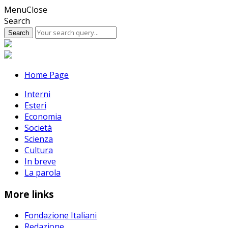
Skip
Menu
Close
to
Search
content
Home Page
Interni
Esteri
Economia
Società
Scienza
Cultura
In breve
La parola
More links
Fondazione Italiani
Redazione