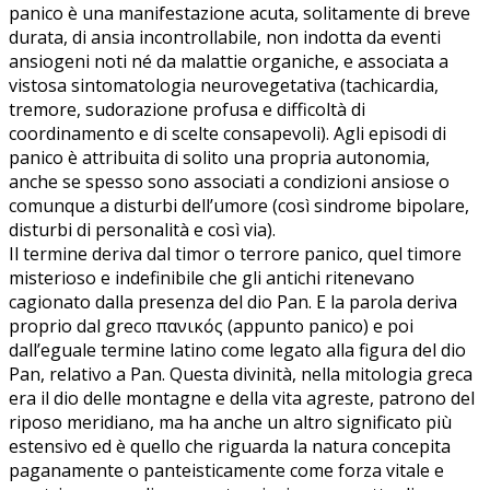
panico è una manifestazione acuta, solitamente di breve
durata, di ansia incontrollabile, non indotta da eventi
ansiogeni noti né da malattie organiche, e associata a
vistosa sintomatologia neurovegetativa (tachicardia,
tremore, sudorazione profusa e difficoltà di
coordinamento e di scelte consapevoli). Agli episodi di
panico è attribuita di solito una propria autonomia,
anche se spesso sono associati a condizioni ansiose o
comunque a disturbi dell’umore (così sindrome bipolare,
disturbi di personalità e così via).
Il termine deriva dal timor o terrore panico, quel timore
misterioso e indefinibile che gli antichi ritenevano
cagionato dalla presenza del dio Pan. E la parola deriva
proprio dal greco πανικός (appunto panico) e poi
dall’eguale termine latino come legato alla figura del dio
Pan, relativo a Pan. Questa divinità, nella mitologia greca
era il dio delle montagne e della vita agreste, patrono del
riposo meridiano, ma ha anche un altro significato più
estensivo ed è quello che riguarda la natura concepita
paganamente o panteisticamente come forza vitale e