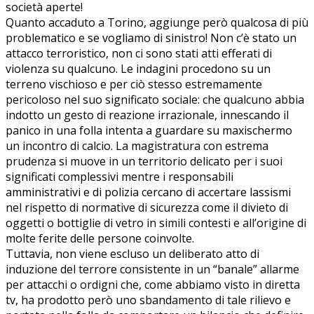
società aperte!
Quanto accaduto a Torino, aggiunge però qualcosa di più
problematico e se vogliamo di sinistro! Non c’è stato un
attacco terroristico, non ci sono stati atti efferati di
violenza su qualcuno. Le indagini procedono su un
terreno vischioso e per ciò stesso estremamente
pericoloso nel suo significato sociale: che qualcuno abbia
indotto un gesto di reazione irrazionale, innescando il
panico in una folla intenta a guardare su maxischermo
un incontro di calcio. La magistratura con estrema
prudenza si muove in un territorio delicato per i suoi
significati complessivi mentre i responsabili
amministrativi e di polizia cercano di accertare lassismi
nel rispetto di normative di sicurezza come il divieto di
oggetti o bottiglie di vetro in simili contesti e all’origine di
molte ferite delle persone coinvolte.
Tuttavia, non viene escluso un deliberato atto di
induzione del terrore consistente in un “banale” allarme
per attacchi o ordigni che, come abbiamo visto in diretta
tv, ha prodotto però uno sbandamento di tale rilievo e