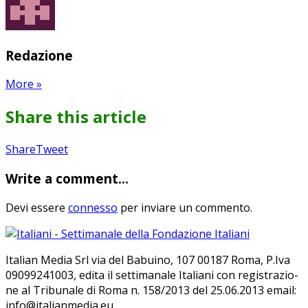
Redazione
More
»
Share this article
Share
Pin
Send
Share
Tweet
on
on
with
Write a comment...
Google+
Pinterest
WhatsApp
Devi essere
connesso
per inviare un commento.
Ita­lian Me­dia Srl via del Ba­bui­no, 107 00187 Roma, P.Iva
09099241003, edi­ta il set­ti­ma­na­le Ita­lia­ni con re­gi­stra­zio­
ne al Tri­bu­na­le di Roma n. 158/​2013 del 25.06.2013 email:
info@ita­lian­me­dia.eu