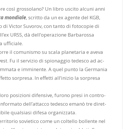
­re così gros­so­la­no? Un li­bro usci­to al­cu­ni anni
i­ca mon­dia­le
, scrit­to da un ex agen­te del KGB,
di Vic­tor Su­vo­rov, con tan­to di fo­to­co­pie di
del­l’ex URSS, dà del­l’o­pe­ra­zio­ne Bar­ba­ros­sa
uf­fi­cia­le.
por­re il co­mu­ni­smo su sca­la pla­ne­ta­ria e ave­va
e­st. Fu il ser­vi­zio di spio­nag­gio te­de­sco ad ac­
ram­ma­ta e im­mi­nen­te. A quel pun­to la Ger­ma­nia
t­to sor­pre­sa. In ef­fet­ti al­l’i­ni­zio la sor­pre­sa
loro po­si­zio­ni di­fen­si­ve, fu­ro­no pre­si in con­tro­
in­for­ma­to del­l’at­tac­co te­de­sco ema­nò tre di­ret­
i­le qual­sia­si di­fe­sa or­ga­niz­za­ta.
­ri­to­rio so­vie­ti­co come un col­tel­lo bol­len­te nel