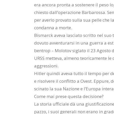
era an­co­ra pron­ta a so­ste­ne­re il peso lo­
chie­sto dal­l’o­pe­ra­zio­ne Bar­ba­ros­sa. S
per aver­lo pro­va­to sul­la sua pel­le che 
con­dan­na a mor­te.
Bi­smarck ave­va la­scia­to scrit­to nel suo
do­vu­to av­ven­tu­rar­si in una guer­ra a est 
ben­trop – Mo­lo­tov si­gla­to il 23 Ago­sto
URSS met­te­va, al­me­no teo­ri­ca­men­te le du
ag­gres­sio­ni.
Hi­tler quin­di ave­va tut­to il tem­po per de­
e ri­sol­ve­re il con­flit­to a Ove­st. Ep­pu­re,
sci­na­to la sua Na­zio­ne e l’Eu­ro­pa in­te­r
Come mai pre­se que­sta de­ci­sio­ne?
La sto­ria uf­fi­cia­le dà una giu­sti­fi­ca­zio
paz­zo, i suoi ge­ne­ra­li non era­no in gra­d