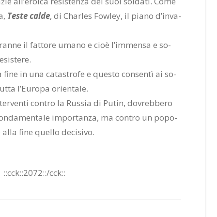
zie al­l’e­roi­ca re­si­sten­za dei suoi sol­da­ti. Come
ta,
Te­ste cal­de
, di Char­les Fo­w­ley, il pia­no d’in­va­
o tran­ne il fat­to­re uma­no e cioè l’im­men­sa e so­
si­ste­re.
a fine in una ca­ta­stro­fe e que­sto con­sen­tì ai so­
ut­ta l’Eu­ro­pa orien­ta­le.
­ter­ven­ti con­tro la Rus­sia di Pu­tin, do­vreb­be­ro
di fon­da­men­ta­le im­por­tan­za, ma con­tro un po­po­
alla fine quel­lo de­ci­si­vo.
:
::cck::2072::/​cck::