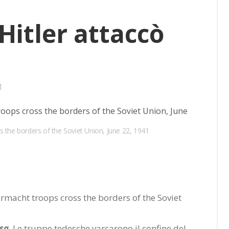
i­tler at­tac­cò
1
ookmarks:
he borders of the Soviet Union, June 22, 1941
­sa
. Le trup­pe te­de­sche var­ca­ro­no il con­fi­ne del­