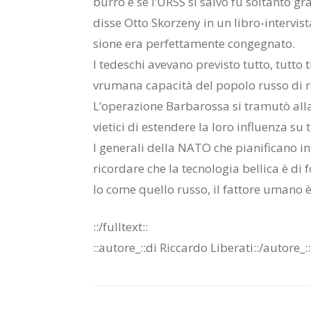
bur­ro e se l’URSS si sal­vò fu sol­tan­to gra­
dis­se Otto Skor­ze­ny in un li­bro-in­ter­vi­s
sio­ne era per­fet­ta­men­te con­ge­gna­to.
I te­de­schi ave­va­no pre­vi­sto tut­to, tut­t
vru­ma­na ca­pa­ci­tà del po­po­lo rus­so di re­
L’o­pe­ra­zio­ne Bar­ba­ros­sa si tra­mu­tò all
vie­ti­ci di esten­de­re la loro in­fluen­za su t
I ge­ne­ra­li del­la NATO che pia­ni­fi­ca­no in
ri­cor­da­re che la tec­no­lo­gia bel­li­ca è 
lo come quel­lo rus­so, il fat­to­re uma­no è 
::/full­text::
::au­to­re_::di Ric­car­do Li­be­ra­ti::/​au­to­re_: