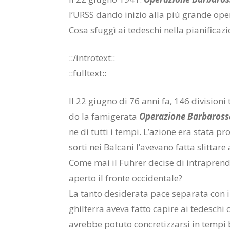
l’URSS dan­do ini­zio alla più gran­de ope­ra­z
Cosa sfug­gì ai te­de­schi nel­la pia­ni­fi­ca­z
::/in­tro­text::
::full­text::
Il 22 giu­gno di 76 anni fa, 146 di­vi­sio­ni t
do la fa­mi­ge­ra­ta
Ope­ra­zio­ne Bar­ba­ros­
ne di tut­ti i tem­pi. L’a­zio­ne era sta­ta 
sor­ti nei Bal­ca­ni l’a­ve­va­no fat­ta slit­ta­r
Come mai il Fuh­rer de­ci­se di in­tra­pren­de
aper­to il fron­te oc­ci­den­ta­le?
La tan­to de­si­de­ra­ta pace se­pa­ra­ta con i 
ghil­ter­ra ave­va fat­to ca­pi­re ai te­de­schi
avreb­be po­tu­to con­cre­tiz­zar­si in tem­pi br