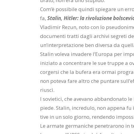
bra­to, non era uno stu­pi­do.
Com’è pos­si­bi­le quin­di spie­ga­re un er­ro
fa,
Sta­lin, Hi­tler: la ri­vo­lu­zio­ne bol­sce­v
Vla­di­mir Re­zun, noto con lo pseu­do­ni­mo 
do­cu­men­ti trat­ti da­gli ar­chi­vi se­gre­ti 
un’in­ter­pre­ta­zio­ne ben di­ver­sa da quel­la 
Sta­lin vo­le­va in­va­de­re l’Eu­ro­pa per im­
ini­zia­to a con­cen­tra­re le sue trup­pe a ov
cor­ger­si che la bu­fe­ra era or­mai pro­g
non po­te­va fare al­tro che pun­ta­re sul­l’ef­fe
riu­scì.
I so­vie­ti­ci, che ave­va­no ab­ban­do­na­to le 
pie­de. Sta­lin, in­cre­du­lo, non ap­pe­na fu 
ti­ve in un solo gior­no, ren­den­do im­pos­si­b
Le ar­ma­te ger­ma­ni­che pe­ne­tra­ro­no in ter