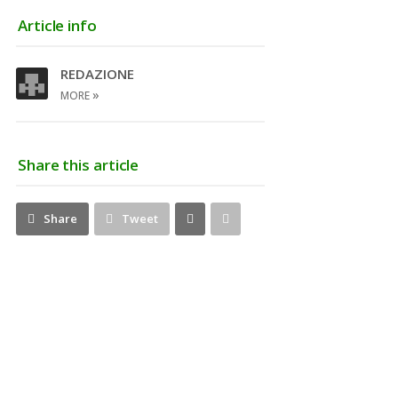
Article info
REDAZIONE
»
MORE
Share this article
Share
Pin
Share
Tweet
on
on
Google+
Pinterest