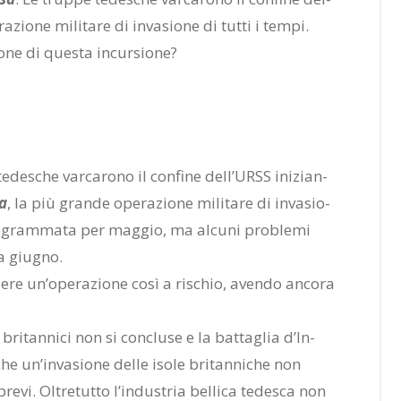
io­ne mi­li­ta­re di in­va­sio­ne di tut­ti i tem­pi.
io­ne di que­sta in­cur­sio­ne?
e­de­sche var­ca­ro­no il con­fi­ne del­l’URSS ini­zian­
sa
, la più gran­de ope­ra­zio­ne mi­li­ta­re di in­va­sio­
pro­gram­ma­ta per mag­gio, ma al­cu­ni pro­ble­mi
e a giu­gno.
­re un’o­pe­ra­zio­ne così a ri­schio, aven­do an­co­ra
bri­tan­ni­ci non si con­clu­se e la bat­ta­glia d’In­
 che un’in­va­sio­ne del­le iso­le bri­tan­ni­che non
e­vi. Ol­tre­tut­to l’in­du­stria bel­li­ca te­de­sca non