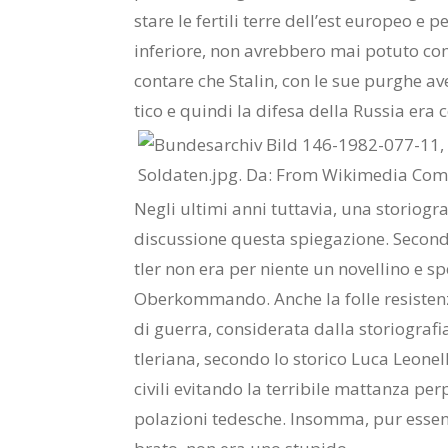
sta­re le fer­ti­li ter­re del­l’e­st eu­ro­peo e p
in­fe­rio­re, non avreb­be­ro mai po­tu­to com­
con­ta­re che Sta­lin, con le sue pur­ghe ave­va d
ti­co e quin­di la di­fe­sa del­la Rus­sia era co
Ne­gli ul­ti­mi anni tut­ta­via, una sto­rio­gr
di­scus­sio­ne que­sta spie­ga­zio­ne. Se­con­d
tler non era per nien­te un no­vel­li­no e spes
Ober­kom­man­do. An­che la fol­le re­si­sten­z
di guer­ra, con­si­de­ra­ta dal­la sto­rio­gra­fi
tle­ria­na, se­con­do lo sto­ri­co Luca Leo­nel­
ci­vi­li evi­tan­do la ter­ri­bi­le mat­tan­za per
po­la­zio­ni te­de­sche. In­som­ma, pur es­sen­