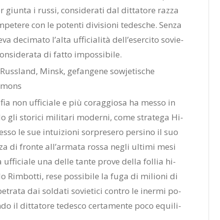
er giun­ta i rus­si, con­si­de­ra­ti dal dit­ta­to­re raz­za
pe­te­re con le po­ten­ti di­vi­sio­ni te­de­sche. Sen­za
e­ci­ma­to l’al­ta uf­fi­cia­li­tà del­l’e­ser­ci­to so­vie­
n­si­de­ra­ta di fat­to im­pos­si­bi­le.
a­fia non uf­fi­cia­le e più co­rag­gio­sa ha mes­so in
o gli sto­ri­ci mi­li­ta­ri mo­der­ni, come stra­te­ga Hi­
­so le sue in­tui­zio­ni sor­pre­se­ro per­si­no il suo
a di fron­te al­l’ar­ma­ta ros­sa ne­gli ul­ti­mi mesi
a uf­fi­cia­le una del­le tan­te pro­ve del­la fol­lia hi­
lo Rim­bot­ti, rese pos­si­bi­le la fuga di mi­lio­ni di
­pe­tra­ta dai sol­da­ti so­vie­ti­ci con­tro le iner­mi po­
do il dit­ta­to­re te­de­sco cer­ta­men­te poco equi­li­