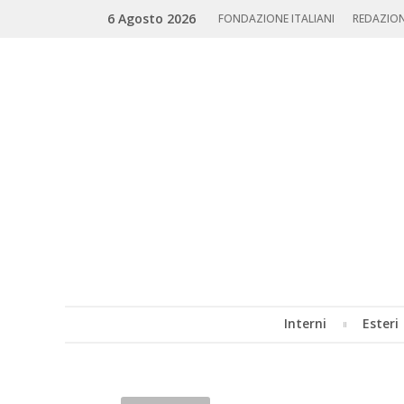
Skip
Search
6 Agosto 2026
to
FONDAZIONE ITALIANI
REDAZIO
content
Interni
Esteri
MENU