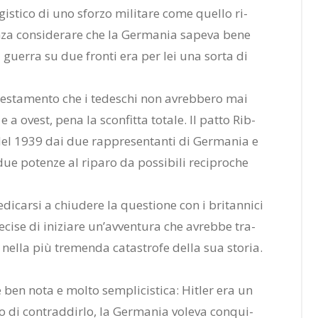
gi­sti­co di uno sfor­zo mi­li­ta­re come quel­lo ri­
en­za con­si­de­ra­re che la Ger­ma­nia sa­pe­va bene
la guer­ra su due fron­ti era per lei una sor­ta di
 te­sta­men­to che i te­de­schi non avreb­be­ro mai
e a ove­st, pena la scon­fit­ta to­ta­le. Il pat­to Rib­
 del 1939 dai due rap­pre­sen­tan­ti di Ger­ma­nia e
e po­ten­ze al ri­pa­ro da pos­si­bi­li re­ci­pro­che
di­car­si a chiu­de­re la que­stio­ne con i bri­tan­ni­ci
 de­ci­se di ini­zia­re un’av­ven­tu­ra che avreb­be tra­
a nel­la più tre­men­da ca­ta­stro­fe del­la sua sto­ria.
­ne ben nota e mol­to sem­pli­ci­sti­ca: Hi­tler era un
o di con­trad­dir­lo, la Ger­ma­nia vo­le­va con­qui­