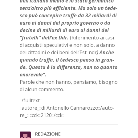
del­l’i­ta­lia­no me­dio e lo Sta­to ger­ma­ni­co
sen­z’al­tro più ef­fi­cien­te. Ma solo un te­de­
sco può con­ce­pi­re truf­fe da 32 mi­liar­di di
euro ai dan­ni del pro­prio go­ver­no o da
de­ci­ne di mi­liar­di di euro ai dan­ni dei
“fra­tel­li” del­l’ex Ddr.
(Ri­fe­ri­men­to ai casi
di ac­qui­sti spe­cu­la­ti­vi e non solo, a dan­no
dei cit­ta­di­ni e dei beni del­l’E­st. ndr
) An­che
quan­do truf­fa, il te­de­sco pen­sa in gran­
de. Que­sta è la dif­fe­ren­za, non so quan­to
ono­re­vo­le”.
Pa­ro­le che non han­no, pen­sia­mo, bi­so­gno
di al­cun com­men­to.
::/full­text::
::au­to­re_::di An­to­nel­lo Can­na­roz­zo::/​au­to­
re_::
::cck::2120::/​cck::
RE­DA­ZIO­NE