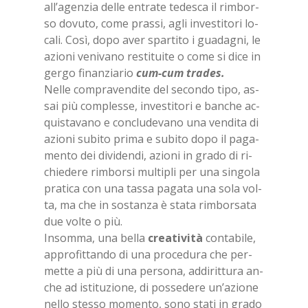
al­l’a­gen­zia del­le en­tra­te te­de­sca il rim­bor­
so do­vu­to, come pras­si, agli in­ve­sti­to­ri lo­
ca­li. Così, dopo aver spar­ti­to i gua­da­gni, le
azio­ni ve­ni­va­no re­sti­tui­te o come si dice in
ger­go fi­nan­zia­rio
cum-cum tra­des.
Nel­le com­pra­ven­di­te del se­con­do tipo, as­
sai più com­ples­se, in­ve­sti­to­ri e ban­che ac­
qui­sta­va­no e con­clu­de­va­no una ven­di­ta di
azio­ni su­bi­to pri­ma e su­bi­to dopo il pa­ga­
men­to dei di­vi­den­di, azio­ni in gra­do di ri­
chie­de­re rim­bor­si mul­ti­pli per una sin­go­la
pra­ti­ca con una tas­sa pa­ga­ta una sola vol­
ta, ma che in so­stan­za è sta­ta rim­bor­sa­ta
due vol­te o più.
In­som­ma, una bel­la
crea­ti­vi­tà
con­ta­bi­le,
ap­pro­fit­tan­do di una pro­ce­du­ra che per­
met­te a più di una per­so­na, ad­di­rit­tu­ra an­
che ad isti­tu­zio­ne, di pos­se­de­re un’a­zio­ne
nel­lo stes­so mo­men­to, sono sta­ti in gra­do