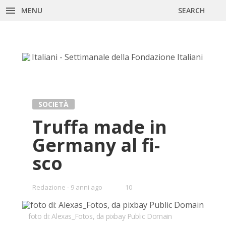
MENU
SEARCH
Skip
to
content
SOCIETÀ
Truf­fa made in
Ger­ma­ny al fi­
sco
•
Redazione
9 anni ago
10
Bookmarks:
foto di: Alexas_Fotos, da pixbay Public Domain