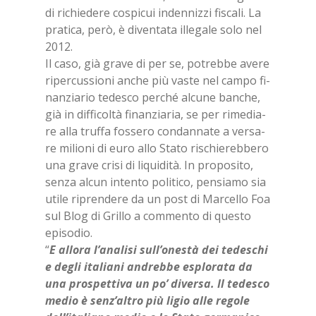
di ri­chie­de­re co­spi­cui in­den­niz­zi fi­sca­li. La
pra­ti­ca, però, è di­ven­ta­ta il­le­ga­le solo nel
2012.
Il caso, già gra­ve di per se, po­treb­be ave­re
ri­per­cus­sio­ni an­che più va­ste nel cam­po fi­
nan­zia­rio te­de­sco per­ché al­cu­ne ban­che,
già in dif­fi­col­tà fi­nan­zia­ria, se per ri­me­dia­
re alla truf­fa fos­se­ro con­dan­na­te a ver­sa­
re mi­lio­ni di euro allo Sta­to ri­schie­reb­be­ro
una gra­ve cri­si di li­qui­di­tà. In pro­po­si­to,
sen­za al­cun in­ten­to po­li­ti­co, pen­sia­mo sia
uti­le ri­pren­de­re da un post di Mar­cel­lo Foa
sul Blog di Gril­lo a com­men­to di que­sto
epi­so­dio.
“
E al­lo­ra l’a­na­li­si sul­l’o­ne­stà dei te­de­schi
e de­gli ita­lia­ni an­dreb­be esplo­ra­ta da
una pro­spet­ti­va un po’ di­ver­sa. Il te­de­sco
me­dio è sen­z’al­tro più li­gio alle re­go­le