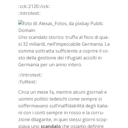
::cck::2120::/​cck::
::in­tro­text::
Uno scan­da­lo sto­ri­co: truf­fa al fi­sco di qua­
si 32 mi­liar­di, nel­l’im­pec­ca­bi­le Ger­ma­nia. La
som­ma sot­trat­ta suf­fi­cien­te a co­pri­re il co­
sto del­la ge­stio­ne dei ri­fu­gia­ti ac­col­ti in
Ger­ma­nia per un anno in­te­ro.
::/in­tro­text::
::full­text::
Cir­ca un mese fa, men­tre al­cu­ni gior­na­li e
uo­mi­ni po­li­ti­ci te­de­schi come sem­pre si
sof­fer­ma­va­no sul­l’i­naf­fi­da­bi­li­tà de­gli ita­lia­
ni con i con­ti sem­pre in ros­so e la cor­ru­
zio­ne di­la­gan­te, in quei stes­si gior­ni scop­
pia­va uno
scan­da­lo
che osia­mo de­fi­ni­re