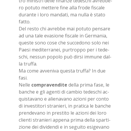
tro mi­ni­stri del­le fi­nan­ze te­de­schi avreb­be­
ro po­tu­to met­te­re fine alla fro­de fi­sca­le
du­ran­te i loro man­da­ti, ma nul­la è sta­to
fat­to.
Del re­sto chi avreb­be mai po­tu­to pen­sa­re
ad una tale eva­sio­ne fi­sca­le in Ger­ma­nia,
que­ste sono cose che suc­ce­do­no solo nei
Pae­si me­di­ter­ra­nei, pur­trop­po per i te­de­
schi, nes­sun po­po­lo può dir­si im­mu­ne dal­
la truf­fa.
Ma come av­ve­ni­va que­sta truf­fa? In due
fasi.
Nel­le
com­pra­ven­di­te
del­la pri­ma fase, le
ban­che e gli agen­ti di cam­bio te­de­schi ac­
qui­sta­va­no e alie­na­va­no azio­ni per con­to
di in­ve­sti­to­ri stra­nie­ri, in pra­ti­ca le ban­che
pren­de­va­no in pre­sti­to le azio­ni dei loro
clien­ti stra­nie­ri ap­pe­na pri­ma del­la spar­ti­
zio­ne dei di­vi­den­di e in se­gui­to esi­ge­va­no