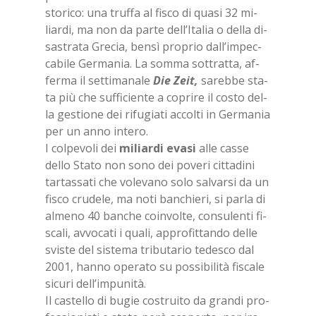
sto­ri­co: una truf­fa al fi­sco di qua­si 32 mi­
liar­di, ma non da par­te del­l’I­ta­lia o del­la di­
sa­stra­ta Gre­cia, ben­sì pro­prio dal­l’im­pec­
ca­bi­le Ger­ma­nia. La som­ma sot­trat­ta, af­
fer­ma il set­ti­ma­na­le
Die Zeit,
sa­reb­be sta­
ta più che suf­fi­cien­te a co­pri­re il co­sto del­
la ge­stio­ne dei ri­fu­gia­ti ac­col­ti in Ger­ma­nia
per un anno in­te­ro.
I col­pe­vo­li dei
mi­liar­di eva­si
alle cas­se
del­lo Sta­to non sono dei po­ve­ri cit­ta­di­ni
tar­tas­sa­ti che vo­le­va­no solo sal­var­si da un
fi­sco cru­de­le, ma noti ban­chie­ri, si par­la di
al­me­no 40 ban­che coin­vol­te, con­su­len­ti fi­
sca­li, av­vo­ca­ti i qua­li, ap­pro­fit­tan­do del­le
svi­ste del si­ste­ma tri­bu­ta­rio te­de­sco dal
2001, han­no ope­ra­to su pos­si­bi­li­tà fi­sca­le
si­cu­ri del­l’im­pu­ni­tà.
Il ca­stel­lo di bu­gie co­strui­to da gran­di pro­