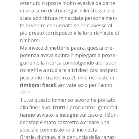
ot­te­nu­to ri­spo­ste mol­to eva­si­ve da par­te
di una se­rie di stu­di le­ga­li e lei stes­sa era
sta­ta ad­di­rit­tu­ra mi­nac­cia­ta per­so­nal­men­
te di ve­ni­re de­nun­cia­ta se non aves­se al
più pre­sto cor­ri­spo­sto alle loro ri­chie­ste di
rim­bor­si.
Ma in­ve­ce di met­ter­le pau­ra, que­sta pre­
po­ten­za ave­va spin­to l’im­pie­ga­ta a pro­se­
gui­re nel­la ri­cer­ca coin­vol­gen­do al­tri suoi
col­le­ghi e a stu­dia­re al­tri die­ci casi so­spet­ti
pe­scan­do­li tra le cir­ca 20 mila ri­chie­ste di
rim­bor­si fi­sca­li
ar­ri­va­te solo per l’an­no
2011.
Tut­to que­sto im­men­so la­vo­ro ha por­ta­to
alla fine i suoi frut­ti: i pro­cu­ra­to­ri ge­ne­ra­li
han­no av­via­to le in­da­gi­ni sul caso e il Bun­
den­stag è sta­to co­stret­to a crea­re una
spe­cia­le com­mis­sio­ne di in­chie­sta.
Gra­zie, dun­que, alla de­nun­cia del­la ra­gaz­