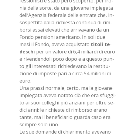
fes­sio­ni­sti e sta­to però sco­per­to, per iro­
nia del­la sor­te, da una gio­va­ne im­pie­ga­ta
del­l’A­gen­zia fe­de­ra­le del­le en­tra­te che, in­
so­spet­ti­ta dal­la ri­chie­sta con­ti­nua di rim­
bor­si as­sai ele­va­ti che ar­ri­va­va­no da un
Fon­do pen­sio­ni ame­ri­ca­no. In soli due
mesi il Fon­do, ave­va ac­qui­sta­to
ti­to­li te­
de­schi
per un va­lo­re di 6,4 mi­liar­di di euro
e ri­ven­den­do­li poco dopo e a que­sto pun­
to gli in­te­res­sa­ti ri­chie­de­va­no la re­sti­tu­
zio­ne di im­po­ste pari a cir­ca 54 mi­lio­ni di
euro.
Una pras­si nor­ma­le, cer­to, ma la gio­va­ne
im­pie­ga­ta ave­va no­ta­to ciò che era sfug­gi­
to ai suoi col­le­ghi più an­zia­ni per ol­tre se­
di­ci anni; le ri­chie­ste di rim­bor­so era­no
tan­te, ma il be­ne­fi­cia­rio guar­da caso era
sem­pre solo uno.
Le sue do­man­de di chia­ri­men­to ave­va­no