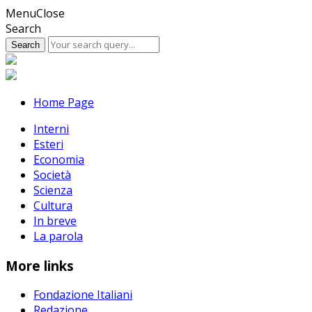
Skip
Menu
Close
to
Search
content
Home Page
Interni
Esteri
Economia
Società
Scienza
Cultura
In breve
La parola
More links
Fondazione Italiani
Redazione