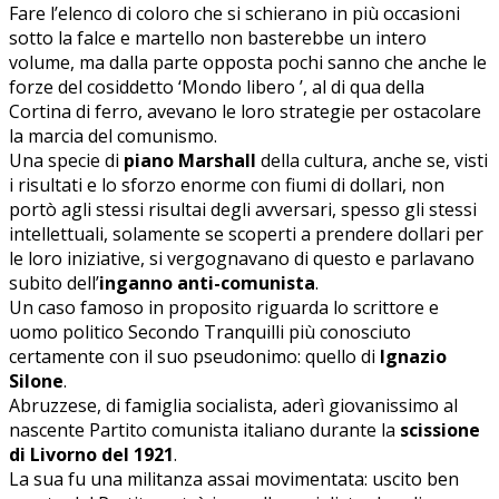
Fare l’elenco di coloro che si schierano in più occasioni
sotto la falce e martello non basterebbe un intero
volume, ma dalla parte opposta pochi sanno che anche le
forze del cosiddetto ‘Mondo libero ’, al di qua della
Cortina di ferro, avevano le loro strategie per ostacolare
la marcia del comunismo.
Una specie di
piano Marshall
della cultura, anche se, visti
i risultati e lo sforzo enorme con fiumi di dollari, non
portò agli stessi risultai degli avversari, spesso gli stessi
intellettuali, solamente se scoperti a prendere dollari per
le loro iniziative, si vergognavano di questo e parlavano
subito dell’
inganno anti-comunista
.
Un caso famoso in proposito riguarda lo scrittore e
uomo politico Secondo Tranquilli più conosciuto
certamente con il suo pseudonimo: quello di
Ignazio
Silone
.
Abruzzese, di famiglia socialista, aderì giovanissimo al
nascente Partito comunista italiano durante la
scissione
di Livorno del 1921
.
La sua fu una militanza assai movimentata: uscito ben