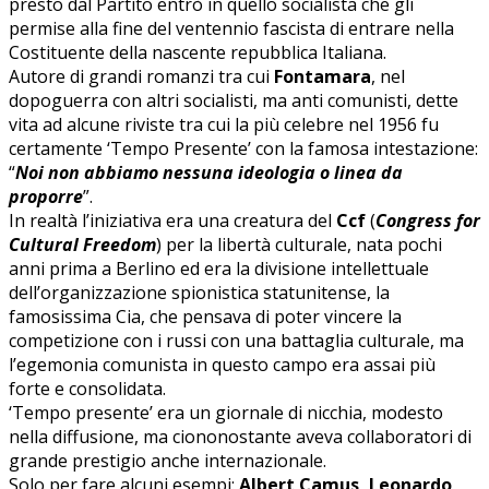
presto dal Partito entrò in quello socialista che gli
permise alla fine del ventennio fascista di entrare nella
Costituente della nascente repubblica Italiana.
Autore di grandi romanzi tra cui
Fontamara
, nel
dopoguerra con altri socialisti, ma anti comunisti, dette
vita ad alcune riviste tra cui la più celebre nel 1956 fu
certamente ‘Tempo Presente’ con la famosa intestazione:
“
Noi non abbiamo nessuna ideologia o linea da
proporre
”.
In realtà l’iniziativa era una creatura del
Ccf
(
Congress for
Cultural Freedom
) per la libertà culturale, nata pochi
anni prima a Berlino ed era la divisione intellettuale
dell’organizzazione spionistica statunitense, la
famosissima Cia, che pensava di poter vincere la
competizione con i russi con una battaglia culturale, ma
l’egemonia comunista in questo campo era assai più
forte e consolidata.
‘Tempo presente’ era un giornale di nicchia, modesto
nella diffusione, ma ciononostante aveva collaboratori di
grande prestigio anche internazionale.
Solo per fare alcuni esempi:
Albert Camus, Leonardo