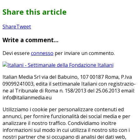
Share this article
Share
Pin
Send
Share
Tweet
on
on
with
Write a comment...
Google+
Pinterest
WhatsApp
Devi essere
connesso
per inviare un commento.
Ita­lian Me­dia Srl via del Ba­bui­no, 107 00187 Roma, P.Iva
09099241003, edi­ta il set­ti­ma­na­le Ita­lia­ni con re­gi­stra­zio­
ne al Tri­bu­na­le di Roma n. 158/​2013 del 25.06.2013 email:
info@ita­lian­me­dia.eu
Utilizziamo i cookie per personalizzare contenuti ed
annunci, per fornire funzionalità dei social media e per
analizzare il nostro traffico. Condividiamo inoltre
informazioni sul modo in cui utilizza il nostro sito con i
nostri partner che si occupano di analisi dei dati web,