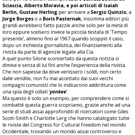
Sciascia, Alberto Moravia, e poi articoli di Isaiah
Berlin, Gustaw Herling
per arrivare a
Sergio Quinzio
, a
Jorge Borges
o a
Boris Pasternak
, insomma editori più
grandi avrebbero fatto pazzie anche solo per la metà di
loro eppure scelsero invece la piccola testata di ‘Tempo
presente’, almeno fino al 1967 quando scoppiò il caso,
dopo un inchiesta giornalistica, dei finanziamenti alla
rivista da parte di agenzie legate alla Cia.
A quel punto Silone sconcertato da questa notizia si
dimise e senza di lui finì anche l’esperienza della rivista.
Che non sapesse da dove venissero i soldi, non certo
dalle vendite, non fu mai accettato dai suoi vecchi
compagni comunisti che lo indicarono addirittura come
una spia degli odiati ‘
yankee
’.
Ma questo è solo un esempio, per comprendere come si
combatté questa guerra scopriamo, grazie anche ad una
serie di studi assai approfonditi di ricercatori come Giles
Scott-Smith e Charlotte Lerg che hanno catalogato tutte
le riviste del Congress for Cultural Freedom nel mondo
Occidentale, trovando un mondo assai controverso e