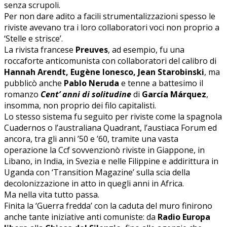
senza scrupoli.
Per non dare adito a facili strumentalizzazioni spesso le
riviste avevano tra i loro collaboratori voci non proprio a
‘Stelle e strisce’.
La rivista francese
Preuves
, ad esempio, fu una
roccaforte anticomunista con collaboratori del calibro di
Hannah Arendt, Eugène Ionesco, Jean Starobinski
, ma
pubblicò anche
Pablo Neruda
e tenne a battesimo il
romanzo
Cent’ anni di solitudine
di
García Márquez
,
insomma, non proprio dei filo capitalisti.
Lo stesso sistema fu seguito per riviste come la spagnola
Cuadernos o l’australiana Quadrant, l’austiaca Forum ed
ancora, tra gli anni ’50 e ’60, tramite una vasta
operazione la Ccf sovvenzionò riviste in Giappone, in
Libano, in India, in Svezia e nelle Filippine e addirittura in
Uganda con ‘Transition Magazine’ sulla scia della
decolonizzazione in atto in quegli anni in Africa.
Ma nella vita tutto passa.
Finita la ‘Guerra fredda’ con la caduta del muro finirono
anche tante iniziative anti comuniste: da
Radio Europa