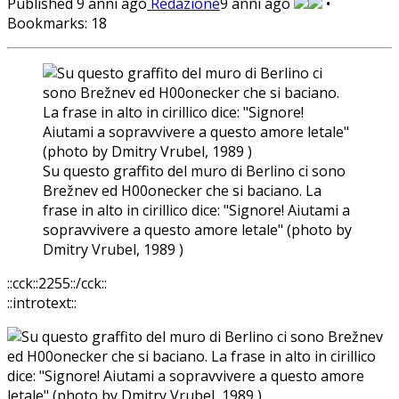
Published
9 anni ago
Redazione
9 anni ago
•
Bookmarks:
18
Su questo graffito del muro di Berlino ci sono
Brežnev ed H00onecker che si baciano. La
frase in alto in cirillico dice: "Signore! Aiutami a
sopravvivere a questo amore letale" (photo by
Dmitry Vrubel, 1989 )
::cck::2255::/cck::
::introtext::