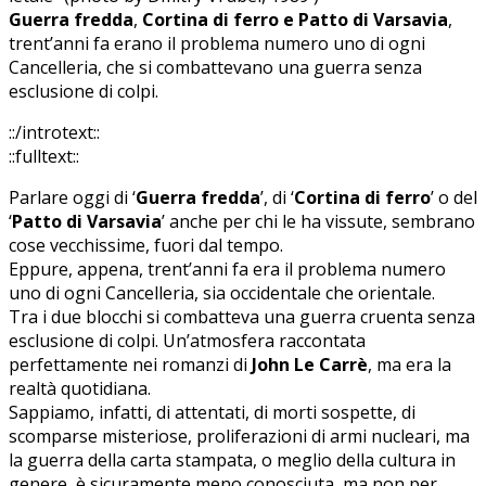
Guerra fredda
,
Cortina di ferro e Patto di Varsavia
,
trent’anni fa erano il problema numero uno di ogni
Cancelleria, che si combattevano una guerra senza
esclusione di colpi.
::/introtext::
::fulltext::
Parlare oggi di ‘
Guerra fredda
’, di ‘
Cortina di ferro
’ o del
‘
Patto di Varsavia
’ anche per chi le ha vissute, sembrano
cose vecchissime, fuori dal tempo.
Eppure, appena, trent’anni fa era il problema numero
uno di ogni Cancelleria, sia occidentale che orientale.
Tra i due blocchi si combatteva una guerra cruenta senza
esclusione di colpi. Un’atmosfera raccontata
perfettamente nei romanzi di
John Le Carrè
, ma era la
realtà quotidiana.
Sappiamo, infatti, di attentati, di morti sospette, di
scomparse misteriose, proliferazioni di armi nucleari, ma
la guerra della carta stampata, o meglio della cultura in
genere, è sicuramente meno conosciuta, ma non per