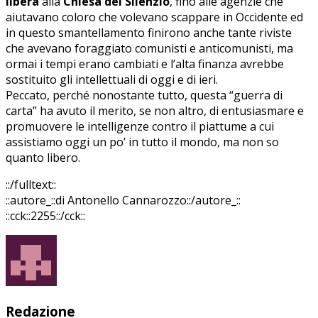
libera
alla
Chiesa del Silenzio
, fino alle agenzie che
aiutavano coloro che volevano scappare in Occidente ed
in questo smantellamento finirono anche tante riviste
che avevano foraggiato comunisti e anticomunisti, ma
ormai i tempi erano cambiati e l’alta finanza avrebbe
sostituito gli intellettuali di oggi e di ieri.
Peccato, perché nonostante tutto, questa “guerra di
carta” ha avuto il merito, se non altro, di entusiasmare e
promuovere le intelligenze contro il piattume a cui
assistiamo oggi un po’ in tutto il mondo, ma non so
quanto libero.
::/fulltext::
::autore_::di Antonello Cannarozzo::/autore_::
::cck::2255::/cck::
Redazione