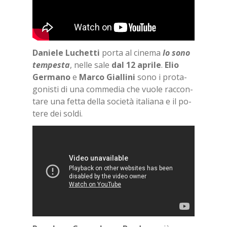
Da­nie­le Lu­chet­ti
por­ta al ci­ne­ma
Io sono
tem­pe­sta
, nel­le sale
dal 12 apri­le
.
Elio
Ger­ma­no
e
Mar­co Gial­li­ni
sono i pro­ta­
go­ni­sti di una com­me­dia che vuo­le rac­con­
ta­re una fet­ta del­la so­cie­tà ita­lia­na e il po­
te­re dei sol­di.