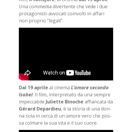
Una com­me­dia di­ver­ten­te che vede i due
pro­ta­go­ni­sti-av­vo­ca­ti coin­vol­ti in af­fa­ri
non pro­prio “le­ga­li”.
Dal 19 apri­le
al ci­ne­ma
L’a­mo­re se­con­do
Isa­bel
. Il film, in­ter­pre­ta­to da una sem­pre
im­pec­ca­bi­le
Ju­liet­te Bi­no­che
af­fian­ca­ta da
Gé­rard De­par­dieu
, è la sto­ria di una don­
na sola in cer­ca di un amo­re vero che pos­
sa col­ma­re la sua vita e il suo cuo­re.