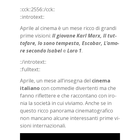
Bookmarks:
::cck::2556::/​cck::
::in­tro­text::
Apri­le al ci­ne­ma è un mese ric­co di gran­di
pri­me vi­sio­ni:
Il gio­va­ne Karl Marx, Il tut­
to­fa­re, Io sono tem­pe­sta, Esco­bar, L’a­mo­
re se­con­do Isa­bel
e
Loro 1
.
::/in­tro­text::
::full­text::
Apri­le, un mese al­l’in­se­gna del
ci­ne­ma
ita­lia­no
con com­me­die di­ver­ten­ti ma che
fan­no ri­flet­te­re e che rac­con­ta­no con iro­
nia la so­cie­tà in cui vi­via­mo. An­che se in
que­sto ric­co pa­no­ra­ma ci­ne­ma­to­gra­fi­co
non man­ca­no al­cu­ne in­te­res­san­ti pri­me vi­
sio­ni in­ter­na­zio­na­li.