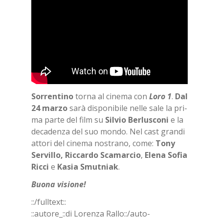
Sor­ren­ti­no
tor­na al ci­ne­ma con
Loro 1
.
Dal
24 mar­zo
sarà di­spo­ni­bi­le nel­le sale la pri­
ma par­te del film su
Sil­vio Ber­lu­sco­ni
e la
de­ca­den­za del suo mon­do. Nel cast gran­di
at­to­ri del ci­ne­ma no­stra­no, come:
Tony
Ser­vil­lo, Ric­car­do Sca­mar­cio
,
Ele­na So­fia
Ric­ci
e
Ka­sia Smut­niak
.
Buo­na vi­sio­ne!
::/full­text::
::au­to­re_::di Lo­ren­za Ral­lo::/​au­to­