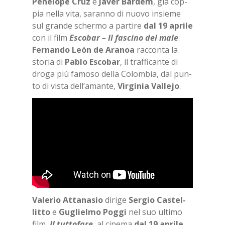
Pe­ne­lo­pe Cruz
e
Ja­ver Bar­dem
, già cop­
pia nel­la vita, sa­ran­no di nuo­vo in­sie­me
sul gran­de scher­mo a par­ti­re
dal 19 apri­le
con il film
Esco­bar – Il fa­sci­no del male
.
Fer­nan­do León de Ara­noa
rac­con­ta la
sto­ria di
Pa­blo Esco­bar
, il traf­fi­can­te di
dro­ga più fa­mo­so del­la Co­lom­bia, dal pun­
to di vi­sta del­l’a­man­te,
Vir­gi­nia Val­le­jo
.
Va­le­rio At­ta­na­sio
di­ri­ge
Ser­gio Ca­stel­
lit­to
e
Gu­gliel­mo Pog­gi
nel suo ul­ti­mo
film,
Il tut­to­fa­re
, al ci­ne­ma
dal 19 apri­le
.