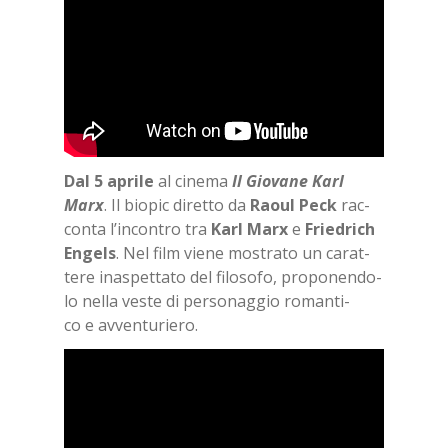
Dal 5 apri­le
al ci­ne­ma
Il Gio­va­ne Karl
Marx
. Il bio­pic di­ret­to da
Raoul Peck
rac­
con­ta l’in­con­tro tra
Karl Marx
e
Frie­dri­ch
En­gels
. Nel film vie­ne mo­stra­to un ca­rat­
te­re ina­spet­ta­to del fi­lo­so­fo, pro­po­nen­do­
lo nel­la ve­ste di per­so­nag­gio ro­man­ti­
co e av­ven­tu­rie­ro.