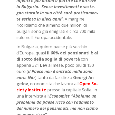
in­fe­li­ci e più in­cli­ni a par­ti­re che al­tro­ve
in Bul­ga­ria. Sen­za in­ve­sti­men­ti e so­ste­
gno sta­ta­le la sua cit­tà sarà pra­ti­ca­men­
te estin­ta in die­ci anni
”.
A margine,
ricordiamo che almeno due milioni di
bulgari sono già emigrati e circa 700 mila
solo nell’ Europa occidentale.
In Bulgaria, quinto paese più vecchio
d’Europa, quasi
il 60% dei pen­sio­na­ti è al
di sot­to del­la so­glia di po­ver­tà
con
appena 321
Lev
al mese, poco più di 150
euro (
il Pae­se non è en­tra­to nel­la zona
euro. Ndr
) tanto da far dire a
Geor­gi An­
ge­lov
, economista che lavora all’
Open So­
cie­ty In­sti­tu­te
presso la capitale Sofia, in
una intervista all’
Eco­no­mi­st
: “
Ab­bia­mo un
pro­ble­ma da pae­se ric­co con l’au­men­to
del nu­me­ro dei pen­sio­na­ti
,
ma non sia­mo
un pae­se ric­co”.