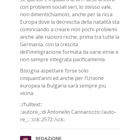
con problemi sociali seri, lo stesso vale,
non dimentichiamolo, anche per la ricca
Europa dove la decrescita della natalità sta
cominciando a creare non pochi problemi
anche alle nazioni ricche, prima tra tutte la
Germania, con la crescita
dell’immigrazione formata da varie etnie e
non sempre integrata pacificamente.
Bisogna aspettare forse solo
cinquant’anni ed anche per l’Unione
europea la Bulgaria sarà sempre più
vicina.
::/full­text::
::au­to­re_::di An­to­nel­lo Can­na­roz­zo::/​au­to­
re_::
::cck::2572::/​cck::
RE­DA­ZIO­NE