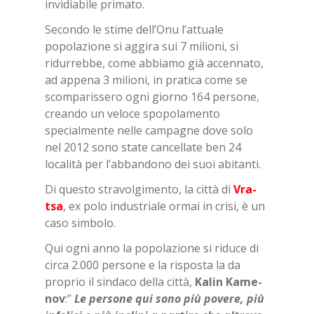
invidiabile primato.
Secondo le stime dell’Onu l’attuale
popolazione si aggira sui 7 milioni, si
ridurrebbe, come abbiamo già accennato,
ad appena 3 milioni, in pratica come se
scomparissero ogni giorno 164 persone,
creando un veloce spopolamento
specialmente nelle campagne dove solo
nel 2012 sono state cancellate ben 24
località per l’abbandono dei suoi abitanti.
Di questo stravolgimento, la città di
Vra­
tsa
, ex polo industriale ormai in crisi, è un
caso simbolo.
Qui ogni anno la popolazione si riduce di
circa 2.000 persone e la risposta la da
proprio il sindaco della città,
Ka­lin Ka­me­
nov
:”
Le per­so­ne qui sono più po­ve­re, più