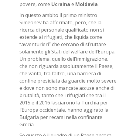
povere, come
Ucrai­na
e
Mol­da­via
.
In questo ambito il primo ministro
Simeonev ha affermato, però, che la
ricerca di personale qualificato non si
estende ai rifugiati, che liquida come
“avventurieri” che cercano di sfruttare
solamente gli Stati del welfare dell’Europa.
Un problema, quello dell’immigrazione,
che non riguarda assolutamente il Paese,
che vanta, tra l’altro, una barriera di
confine presidiata da guardie molto severe
e dove non sono mancate accuse anche di
brutalità, tanto che i rifugiati che tra il
2015 e il 2016 lasciarono la Turchia per
l’Europa occidentale, hanno aggirato la
Bulgaria per recarsi nella confinante
Grecia.
Se questo è il quadro di un Paese ancora