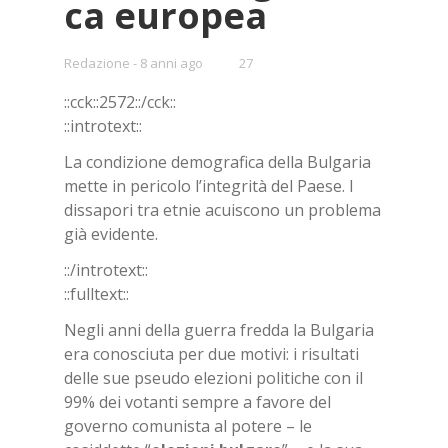
ca eu­ro­pea
•
Redazione
8 anni ago
27
Bookmarks:
::cck::2572::/​cck::
::in­tro­text::
La condizione demografica della Bulgaria
mette in pericolo l’integrità del Paese. I
dissapori tra etnie acuiscono un problema
già evidente.
::/in­tro­text::
::full­text::
Negli anni della guerra fredda la Bulgaria
era conosciuta per due motivi: i risultati
delle sue pseudo elezioni politiche con il
99% dei votanti sempre a favore del
governo comunista al potere – le