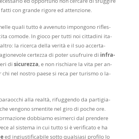
­ces­sa­rio ed op­por­tu­no non cer­ca­re di sfug­gi­re
 fat­ti con gran­de ri­go­re ed at­ten­zio­ne.
nel­le qua­li tut­to è av­ve­nu­to im­pon­go­no ri­fles­
­ta co­mo­de. In gio­co per tut­ti noi cit­ta­di­ni ita­
l­tro: la ri­cer­ca del­la ve­ri­tà e il suo ac­cer­ta­
ra­gio­ne­vo­le cer­tez­za di po­ter usu­frui­re di
in­fra­
te­ri di
si­cu­rez­za
, e non ri­schia­re la vita per an­
er chi nel no­stro pae­se si reca per tu­ri­smo o la­
ra­oc­chi alla real­tà, ri­fug­gen­do da par­ti­gia­
 e che ven­go­no smen­ti­te nel giro di po­che ore.
n­for­ma­zio­ne dob­bia­mo esi­mer­ci dal pren­de­re
­ce al si­ste­ma in cui tut­to si è ve­ri­fi­ca­to e ha
le
ed in­giu­sti­fi­ca­bi­le sot­to qual­sia­si pro­fi­lo lo