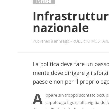
INTERNI
In­fra­strut­tu­
na­zio­na­le
Published
8 anni ago
ROBERTO MOSTAR
La po­li­ti­ca deve fare un pas­so 
men­te dove di­ri­ge­re gli sfor­zi
pae­se e non per il pro­prio ego di
A
p­pa­re sin trop­po scon­ta­to oc­cu­p
ca­po­luo­go li­gu­re alla vi­gi­lia del­