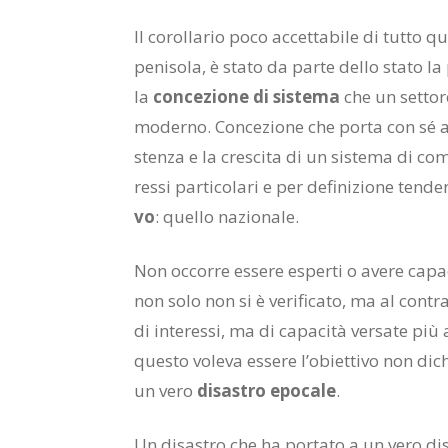
Il co­rol­la­rio poco ac­cet­ta­bi­le di tut­to q
pe­ni­so­la, è sta­to da par­te del­lo sta­to la
la
con­ce­zio­ne di si­ste­ma
che un set­to­
mo­der­no. Con­ce­zio­ne che por­ta con sé an­
sten­za e la cre­sci­ta di un si­ste­ma di com­p
res­si par­ti­co­la­ri e per de­fi­ni­zio­ne ten­d
vo
: quel­lo na­zio­na­le.
Non oc­cor­re es­se­re esper­ti o ave­re ca­pa­c
non solo non si è ve­ri­fi­ca­to, ma al con­tr
di in­te­res­si, ma di ca­pa­ci­tà ver­sa­te più
que­sto vo­le­va es­se­re l’o­biet­ti­vo non di­
un vero
di­sa­stro epo­ca­le
.
Un di­sa­stro che ha por­ta­to a un vero dis­s