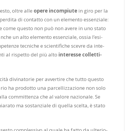
ue­sto, ol­tre alle
ope­re in­com­piu­te
in giro per la
 per­di­ta di con­tat­to con un ele­men­to es­sen­zia­le:
re come que­sto non può non ave­re in uno sta­to
che un alto ele­men­to es­sen­zia­le, os­sia l’e­si­
e­ten­ze tec­ni­che e scien­ti­fi­che sce­vre da in­te­
en­ti al ri­spet­to del più alto
in­te­res­se col­let­ti­
i­tà di­vi­na­to­rie per av­ver­ti­re che tut­to que­sto
a­rio ha pro­dot­to una par­cel­liz­za­zio­ne non solo
 alla com­mit­ten­za che al va­lo­re na­zio­na­le. Se
chia­ra­to ma so­stan­zia­le di quel­la scel­ta, è sta­to
e­sto com­ples­si­vo al qua­le ha fat­to da ul­te­rio­