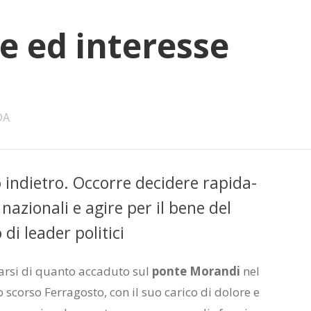
re ed in­te­res­se
DA
in­die­tro. Oc­cor­re de­ci­de­re ra­pi­da­
 na­zio­na­li e agi­re per il bene del
 lea­der po­li­ti­ci
ar­si di quan­to ac­ca­du­to sul
pon­te Mo­ran­di
nel
lo scor­so Fer­ra­go­sto, con il suo ca­ri­co di do­lo­re e