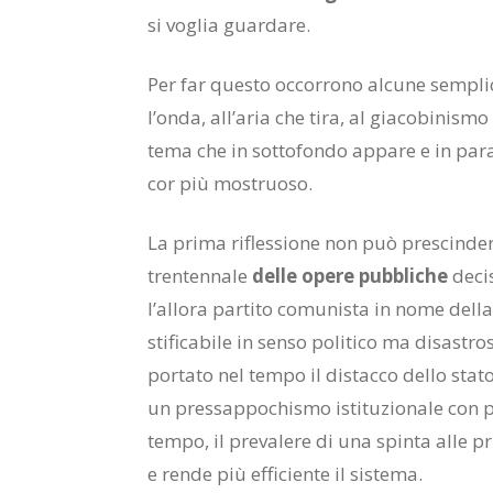
si vo­glia guar­da­re.
Per far que­sto oc­cor­ro­no al­cu­ne sem­pli­ci
l’on­da, al­l’a­ria che tira, al gia­co­bi­ni­smo
tema che in sot­to­fon­do ap­pa­re e in pa­ra
cor più mo­struo­so.
La pri­ma ri­fles­sio­ne non può pre­scin­de­
tren­ten­na­le
del­le ope­re pub­bli­che
de­ci­
l’al­lo­ra par­ti­to co­mu­ni­sta in nome del­l
sti­fi­ca­bi­le in sen­so po­li­ti­co ma di­sa­st
por­ta­to nel tem­po il di­stac­co del­lo sta­to 
un pres­sap­po­chi­smo isti­tu­zio­na­le con pre­
tem­po, il pre­va­le­re di una spin­ta alle pri­
e ren­de più ef­fi­cien­te il si­ste­ma.