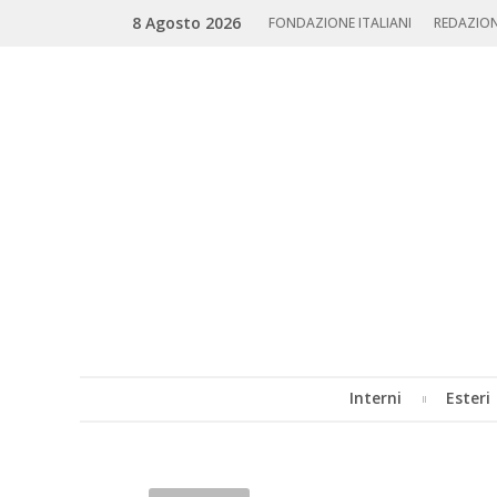
Skip
Search
8 Agosto 2026
to
FONDAZIONE ITALIANI
REDAZIO
content
Interni
Esteri
MENU