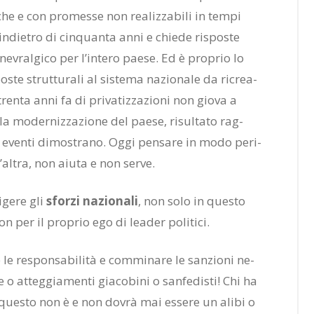
ti­che e con pro­mes­se non rea­liz­za­bi­li in tem­pi
 in­die­tro di cin­quan­ta anni e chie­de ri­spo­ste
o ne­vral­gi­co per l’in­te­ro pae­se. Ed è pro­prio lo
­ste strut­tu­ra­li al si­ste­ma na­zio­na­le da ri­crea­
 tren­ta anni fa di pri­va­tiz­za­zio­ni non gio­va a
e la mo­der­niz­za­zio­ne del pae­se, ri­sul­ta­to rag­
even­ti di­mo­stra­no. Oggi pen­sa­re in modo pe­ri­
’al­tra, non aiu­ta e non ser­ve.
i­ge­re gli
sfor­zi na­zio­na­li
, non solo in que­sto
n per il pro­prio ego di lea­der po­li­ti­ci.
e le re­spon­sa­bi­li­tà e com­mi­na­re le san­zio­ni ne­
 o at­teg­gia­men­ti gia­co­bi­ni o san­fe­di­sti! Chi ha
 que­sto non è e non do­vrà mai es­se­re un ali­bi o