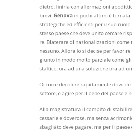
die­tro, fi­nir­la con af­fer­ma­zio­ni apo­dit­
bre­vi.
Ge­no­va
in po­chi at­ti­mi è tor­na­ta
stra­te­gi­che ed ef­fi­cien­ti per il suo ruo­l
stes­so pae­se che deve uni­to cer­ca­re ri­spo
re. Bla­te­ra­re di na­zio­na­liz­za­zio­ni come
nes­su­no. Al­lo­ra lo si de­ci­se per fa­vo­ri­r
giun­to in modo mol­to par­zia­le come gli 
stal­ti­co, ora ad una so­lu­zio­ne ora ad un
Oc­cor­re de­ci­de­re ra­pi­da­men­te dove di­r
set­to­re, e agi­re per il bene del pae­se e no
Alla ma­gi­stra­tu­ra il com­pi­to di sta­bi­li­r
ces­sa­rie e do­ve­ro­se, ma sen­za acri­mo­nie
sba­glia­to deve pa­ga­re, ma per il pae­se