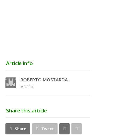
Article info
ROBERTO MOSTARDA
»
MORE
Share this article
Share
Pin
Share
Tweet