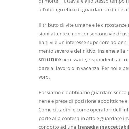
di mor­te. Tut­ta­via è allo stes­so tem­po ne
al­l’ob­bli­go eti­co di guar­da­re ai dati e ai
Il tri­bu­to di vite uma­ne e le cir­co­stan­ze 
sio­ni at­ten­te e non con­sen­to­no vie di usci
lia­ni vi è un in­te­res­se su­pe­rio­re ad ogni a
men­to se­ve­ro e de­fi­ni­ti­vo, in­sie­me alla 
strut­tu­re
ne­ces­sa­rie, ri­spon­den­ti ai cri­
da­re al la­vo­ro o in va­can­za. Per noi e p
vo­ro.
Pos­sia­mo e dob­bia­mo guar­da­re sen­za pa­
ne­rie e pre­se di po­si­zio­ne apo­dit­ti­che
Come cit­ta­di­ni e come ope­ra­to­ri del­l’i
par­te alla con­te­sa in atto e guar­da­re in­ve
con­dot­to ad una
tra­ge­dia inac­cet­ta­bi­