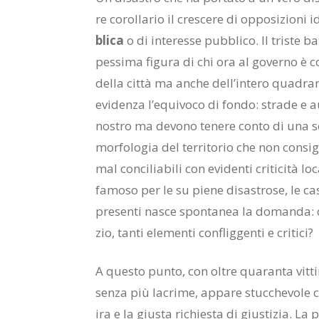
re co­rol­la­rio il cre­sce­re di op­po­si­zio­ni
bli­ca
o di in­te­res­se pub­bli­co. Il tri­ste ba
pes­si­ma fi­gu­ra di chi ora al go­ver­no è co­s
del­la cit­tà ma an­che del­l’in­te­ro qua­dr
evi­den­za l’e­qui­vo­co di fon­do: stra­de e 
no­stro ma de­vo­no te­ne­re con­to di una s
mor­fo­lo­gia del ter­ri­to­rio che non con­si­
mal con­ci­lia­bi­li con evi­den­ti cri­ti­ci­tà 
fa­mo­so per le su pie­ne di­sa­stro­se, le case 
pre­sen­ti na­sce spon­ta­nea la do­man­da: c
zio, tan­ti ele­men­ti con­flig­gen­ti e cri­ti­ci?
A que­sto pun­to, con ol­tre qua­ran­ta vit­ti­m
sen­za più la­cri­me, ap­pa­re stuc­che­vo­le cer
ira e la giu­sta ri­chie­sta di giu­sti­zia. La