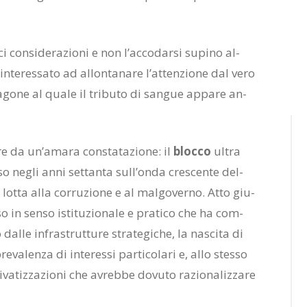
 con­si­de­ra­zio­ni e non l’ac­co­dar­si su­pi­no al­
 in­te­res­sa­to ad al­lon­ta­na­re l’at­ten­zio­ne dal vero
­go­ne al qua­le il tri­bu­to di san­gue ap­pa­re an­
re da un’a­ma­ra con­sta­ta­zio­ne: il
bloc­co
ul­tra
so ne­gli anni set­tan­ta sul­l’on­da cre­scen­te del­
a lot­ta alla cor­ru­zio­ne e al mal­go­ver­no. Atto giu­
ro­so in sen­so isti­tu­zio­na­le e pra­ti­co che ha com­
dal­le in­fra­strut­tu­re stra­te­gi­che, la na­sci­ta di
va­len­za di in­te­res­si par­ti­co­la­ri e, allo stes­so
va­tiz­za­zio­ni che avreb­be do­vu­to ra­zio­na­liz­za­re