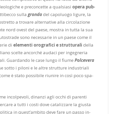
 ideo­lo­gi­che e pre­con­cet­te a qual­sia­si
ope­ra pub­
t­ti­bec­co sul­la
gron­da
del ca­po­luo­go li­gu­re, la
tret­to a tro­va­re al­ter­na­ti­ve alla cir­co­la­zio­ne
an­te nord ove­st del pae­se, mo­stra in tut­ta la sua
au­to­stra­de sono ne­ces­sa­rie in un pae­se come il
e­rie di
ele­men­ti oro­gra­fi­ci e strut­tu­ra­li
del­la
glia­no scel­te an­cor­ché au­da­ci per in­ge­gne­ria
lo­ca­li. Guar­dan­do le case lun­go il fiu­me
Pol­ce­ve­ra
sot­to i pi­lo­ni e le al­tre strut­tu­re in­du­stria­li
ome è sta­to pos­si­bi­le riu­ni­re in così poco spa­
e in­col­pe­vo­li, di­nan­zi agli oc­chi di pa­ren­ti
­ca­re a tut­ti i co­sti dove ca­ta­liz­za­re la giu­sta
 po­li­ti­ca in que­st’am­bi­to deve fare un pas­so in­