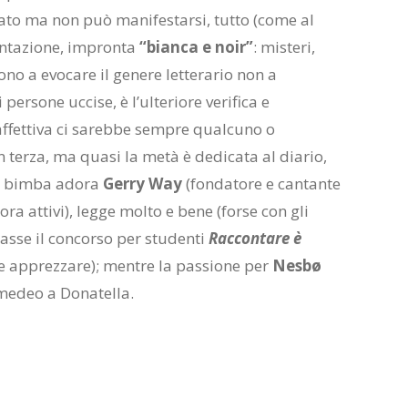
ato ma non può manifestarsi, tutto (come al
ientazione, impronta
“bianca e noir”
: misteri,
ono a evocare il genere letterario non a
persone uccise, è l’ulteriore verifica e
affettiva ci sarebbe sempre qualcuno o
n terza, ma quasi la metà è dedicata al diario,
osa bimba adora
Gerry Way
(fondatore e cantante
cora attivi), legge molto e bene (forse con gli
basse il concorso per studenti
Raccontare è
le apprezzare); mentre la passione per
Nesbø
medeo a Donatella.