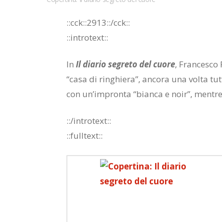
::cck::2913::/cck::
::introtext::
In
Il diario segreto del cuore
, Francesco 
“casa di ringhiera”, ancora una volta tu
con un’impronta “bianca e noir”, mentre 
::/introtext::
::fulltext::