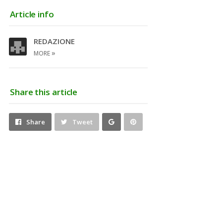
Article info
REDAZIONE
»
MORE
Share this article
Share
Pin
Share
Tweet
on
on
Google+
Pinterest