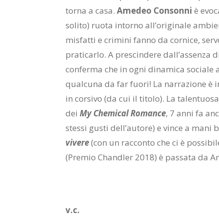
torna a casa.
Amedeo Consonni
è evoc
solito) ruota intorno all’originale amb
misfatti e crimini fanno da cornice, serv
praticarlo. A prescindere dall’assenza di 
conferma che in ogni dinamica sociale 
qualcuna da far fuori! La narrazione è i
in corsivo (da cui il titolo). La talentu
dei
My Chemical Romance
, 7 anni fa an
stessi gusti dell’autore) e vince a mani 
vivere
(con un racconto che ci è possibi
(Premio Chandler 2018) è passata da A
v.c.