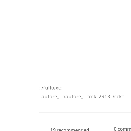
::/fulltext::
::autore_::::/autore_::
::cck::2913::/cck::
0 comm
19
recommended