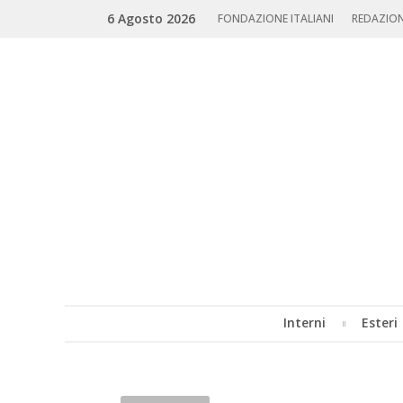
Skip
Search
6 Agosto 2026
to
FONDAZIONE ITALIANI
REDAZIO
content
Interni
Esteri
MENU