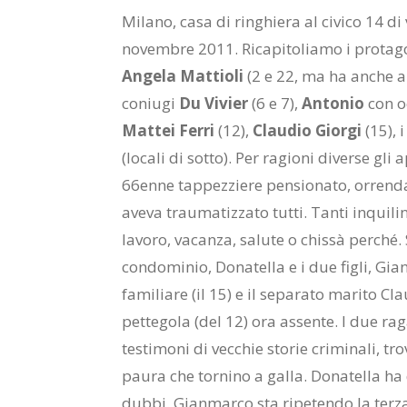
Milano, casa di ringhiera al civico 14 di
novembre 2011. Ricapitoliamo i protago
Angela Mattioli
(2 e 22, ma ha anche al
coniugi
Du Vivier
(6 e 7),
Antonio
con o
Mattei Ferri
(12),
Claudio Giorgi
(15), 
(locali di sotto). Per ragioni diverse gli
66enne tappezziere pensionato, orrendam
aveva traumatizzato tutti. Tanti inquil
lavoro, vacanza, salute o chissà perché.
condominio, Donatella e i due figli, G
familiare (il 15) e il separato marito C
pettegola (del 12) ora assente. I due ra
testimoni di vecchie storie criminali, 
paura che tornino a galla. Donatella ha
dubbi. Gianmarco sta ripetendo la terza