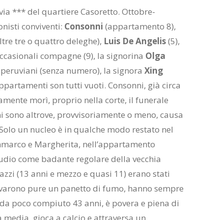
 via *** del quartiere Casoretto. Ottobre-
nisti conviventi:
Consonni
(appartamento 8),
tre tre o quattro deleghe),
Luis De Angelis
(5),
ccasionali compagne (9), la signorina
Olga
i peruviani (senza numero), la signora
Xing
 appartamenti son tutti vuoti. Consonni, già circa
ente morì, proprio nella corte, il funerale
ini sono altrove, provvisoriamente o meno, causa
 Solo un nucleo è in qualche modo restato nel
ianmarco e Margherita, nell’appartamento
laudio come badante regolare della vecchia
gazzi (13 anni e mezzo e quasi 11) erano stati
trovarono pure un panetto di fumo, hanno sempre
 da poco compiuto 43 anni, è povera e piena di
 media, gioca a calcio e attraversa un