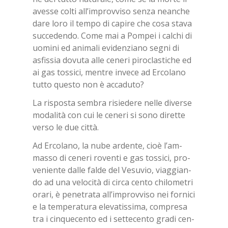
aves­se col­ti al­l’im­prov­vi­so sen­za nean­che
dare loro il tem­po di ca­pi­re che cosa sta­va
suc­ce­den­do. Come mai a Pom­pei i cal­chi di
uo­mi­ni ed ani­ma­li evi­den­zia­no se­gni di
asfis­sia do­vu­ta alle ce­ne­ri pi­ro­cla­sti­che ed
ai gas tos­si­ci, men­tre in­ve­ce ad Er­co­la­no
tut­to que­sto non è ac­ca­du­to?
La ri­spo­sta sem­bra ri­sie­de­re nel­le di­ver­se
mo­da­li­tà con cui le ce­ne­ri si sono di­ret­te
ver­so le due cit­tà.
Ad Er­co­la­no, la nube ar­den­te, cioè l’am­
mas­so di ce­ne­ri ro­ven­ti e gas tos­si­ci, pro­
ve­nien­te dal­le fal­de del Ve­su­vio, viag­gian­
do ad una ve­lo­ci­tà di cir­ca cen­to chi­lo­me­tri
ora­ri, è pe­ne­tra­ta al­l’im­prov­vi­so nei for­ni­ci
e la tem­pe­ra­tu­ra ele­va­tis­si­ma, com­pre­sa
tra i cin­que­cen­to ed i set­te­cen­to gra­di cen­