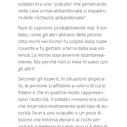
sol­da­to era uno ‘scia­cal­lo’ che pe­ne­tran­do
nel­le case or­mai ab­ban­do­na­te si im­pa­dro­
nì del­le ric­chez­ze ab­ban­do­na­te?
Non lo sa­pre­mo pro­ba­bil­men­te mai. Il sol­
da­to, come gli al­tri abi­tan­ti del­la pic­co­la
cit­tà mor­ti nei for­ni­ci fu col­pi­to dal­la nube
ro­ven­te e fu get­ta­to a ter­ra dal­la sua vio­
len­za. La mor­te so­prav­ven­ne istan­ta­nea­
men­te. Ma per­ché non si mise in sal­vo con
gli al­tri?
Se­con­do gli esper­ti, in si­tua­zio­ni di­spe­ra­
te, le per­so­ne si af­fi­da­no a co­lo­ro di cui si
fi­da­no e che in qual­che modo rap­pre­sen­
ta­no l’au­to­ri­tà. Il sol­da­to ro­ma­no era co­lui
che in­car­na­va esat­ta­men­te quel tipo di au­
to­ri­tà. Se era uno scia­cal­lo o un poco di
buo­no che estor­se de­na­ro ai ric­chi per
aiu­tar­li a met­ter­si in sal­vo, non ci è dato di