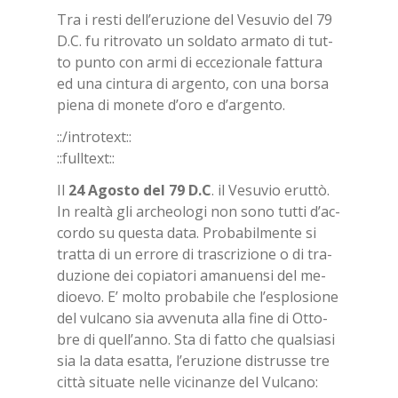
Tra i re­sti del­l’e­ru­zio­ne del Ve­su­vio del 79
D.C. fu ri­tro­va­to un sol­da­to ar­ma­to di tut­
to pun­to con armi di ec­ce­zio­na­le fat­tu­ra
ed una cin­tu­ra di ar­gen­to, con una bor­sa
pie­na di mo­ne­te d’o­ro e d’ar­gen­to.
::/in­tro­text::
::full­text::
Il
24 Ago­sto del 79 D.C
. il Ve­su­vio erut­tò.
In real­tà gli ar­cheo­lo­gi non sono tut­ti d’ac­
cor­do su que­sta data. Pro­ba­bil­men­te si
trat­ta di un er­ro­re di tra­scri­zio­ne o di tra­
du­zio­ne dei co­pia­to­ri ama­nuen­si del me­
dioe­vo. E’ mol­to pro­ba­bi­le che l’e­splo­sio­ne
del vul­ca­no sia av­ve­nu­ta alla fine di Ot­to­
bre di quel­l’an­no. Sta di fat­to che qual­sia­si
sia la data esat­ta, l’e­ru­zio­ne di­strus­se tre
cit­tà si­tua­te nel­le vi­ci­nan­ze del Vul­ca­no: