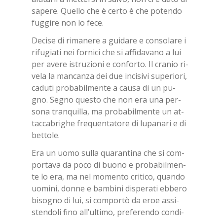
sa­pe­re. Quel­lo che è cer­to è che po­ten­do
fug­gi­re non lo fece.
De­ci­se di ri­ma­ne­re a gui­da­re e con­so­la­re i
ri­fu­gia­ti nei for­ni­ci che si af­fi­da­va­no a lui
per ave­re istru­zio­ni e con­for­to. Il cra­nio ri­
ve­la la man­can­za dei due in­ci­si­vi su­pe­rio­ri,
ca­du­ti pro­ba­bil­men­te a cau­sa di un pu­
gno. Se­gno que­sto che non era una per­
so­na tran­quil­la, ma pro­ba­bil­men­te un at­
tac­ca­bri­ghe fre­quen­ta­to­re di lu­pa­na­ri e di
bet­to­le.
Era un uomo sul­la qua­ran­ti­na che si com­
por­ta­va da poco di buo­no e pro­ba­bil­men­
te lo era, ma nel mo­men­to cri­ti­co, quan­do
uo­mi­ni, don­ne e bam­bi­ni di­spe­ra­ti eb­be­ro
bi­so­gno di lui, si com­por­tò da eroe as­si­
sten­do­li fino al­l’ul­ti­mo, pre­fe­ren­do con­di­