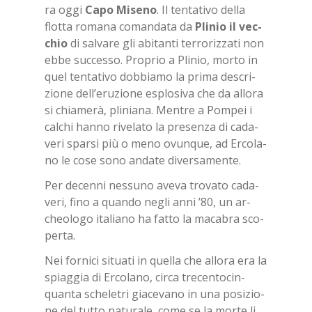
ra oggi
Capo Mi­se­no
. Il ten­ta­ti­vo del­la
flot­ta ro­ma­na co­man­da­ta da
Pli­nio il vec­
chio
di sal­va­re gli abi­tan­ti ter­ro­riz­za­ti non
ebbe suc­ces­so. Pro­prio a Pli­nio, mor­to in
quel ten­ta­ti­vo dob­bia­mo la pri­ma de­scri­
zio­ne del­l’e­ru­zio­ne esplo­si­va che da al­lo­ra
si chia­me­rà, pli­nia­na. Men­tre a Pom­pei i
cal­chi han­no ri­ve­la­to la pre­sen­za di ca­da­
ve­ri spar­si più o meno ovun­que, ad Er­co­la­
no le cose sono an­da­te di­ver­sa­men­te.
Per de­cen­ni nes­su­no ave­va tro­va­to ca­da­
ve­ri, fino a quan­do ne­gli anni ’80, un ar­
cheo­lo­go ita­lia­no ha fat­to la ma­ca­bra sco­
per­ta.
Nei for­ni­ci si­tua­ti in quel­la che al­lo­ra era la
spiag­gia di Er­co­la­no, cir­ca tre­cen­to­cin­
quan­ta sche­le­tri gia­ce­va­no in una po­si­zio­
ne del tut­to na­tu­ra­le, come se la mor­te li