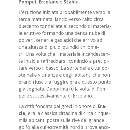
Pom­pei, Er­co­la­no
e
Sta­bia.
L’e­ru­zio­ne ini­zia­ta pro­ba­bil­men­te ver­so la
tar­da mat­ti­na­ta, lan­ciò ver­so l’al­to cir­ca
due­cen­to ton­nel­la­te al se­con­do di ma­te­ria­
le erut­ti­vo for­man­do una den­sa nube di
pol­ve­ri, ce­ne­ri e gas aci­di che ar­ri­vò ad
una al­tez­za di più di quin­di­ci chi­lo­me­
tri. Una vol­ta che il ma­te­ria­le in­can­de­scen­
te ini­ziò a raf­fred­dar­si, co­min­ciò a pre­ci­pi­
ta­re ver­so il bas­so. La sor­te del­le cit­tà po­
ste nel­le vi­ci­nan­ze e de­gli abi­tan­ti che non
era­no riu­sci­ti a fug­gi­re era a que­sto pun­to
già se­gna­ta. Dap­pri­ma fu la vol­ta di Pom­
pei e suc­ces­si­va­men­te di Er­co­la­no.
La cit­tà fon­da­ta dai gre­ci in ono­re di
Era­
cle,
era la clas­si­ca cit­ta­di­na di cir­ca cin­que­
mi­la abi­tan­ti po­sta sul­le rive del gran­de
gol­fo alla cui estre­mi­tà nord si tro­va an­co­