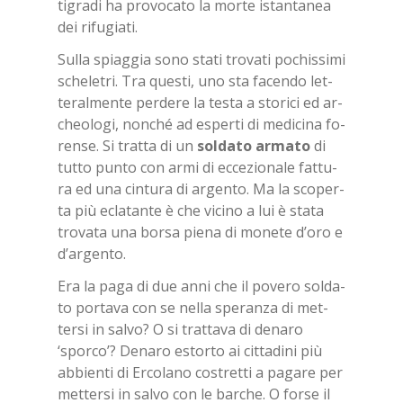
ti­gra­di ha pro­vo­ca­to la mor­te istan­ta­nea
dei ri­fu­gia­ti.
Sul­la spiag­gia sono sta­ti tro­va­ti po­chis­si­mi
sche­le­tri. Tra que­sti, uno sta fa­cen­do let­
te­ral­men­te per­de­re la te­sta a sto­ri­ci ed ar­
cheo­lo­gi, non­ché ad esper­ti di me­di­ci­na fo­
ren­se. Si trat­ta di un
sol­da­to ar­ma­to
di
tut­to pun­to con armi di ec­ce­zio­na­le fat­tu­
ra ed una cin­tu­ra di ar­gen­to. Ma la sco­per­
ta più ecla­tan­te è che vi­ci­no a lui è sta­ta
tro­va­ta una bor­sa pie­na di mo­ne­te d’o­ro e
d’ar­gen­to.
Era la paga di due anni che il po­ve­ro sol­da­
to por­ta­va con se nel­la spe­ran­za di met­
ter­si in sal­vo? O si trat­ta­va di de­na­ro
‘spor­co’? De­na­ro estor­to ai cit­ta­di­ni più
ab­bien­ti di Er­co­la­no co­stret­ti a pa­ga­re per
met­ter­si in sal­vo con le bar­che. O for­se il