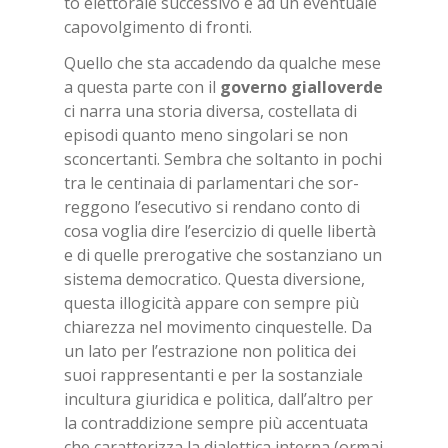
to elet­to­ra­le suc­ces­si­vo e ad un even­tua­le
ca­po­vol­gi­men­to di fron­ti.
Quel­lo che sta ac­ca­den­do da qual­che mese
a que­sta par­te con il
go­ver­no gial­lo­ver­de
ci nar­ra una sto­ria di­ver­sa, co­stel­la­ta di
epi­so­di quan­to meno sin­go­la­ri se non
scon­cer­tan­ti. Sem­bra che sol­tan­to in po­chi
tra le cen­ti­na­ia di par­la­men­ta­ri che sor­
reg­go­no l’e­se­cu­ti­vo si ren­da­no con­to di
cosa vo­glia dire l’e­ser­ci­zio di quel­le li­ber­tà
e di quel­le pre­ro­ga­ti­ve che so­stan­zia­no un
si­ste­ma de­mo­cra­ti­co. Que­sta di­ver­sio­ne,
que­sta il­lo­gi­ci­tà ap­pa­re con sem­pre più
chia­rez­za nel mo­vi­men­to cin­que­stel­le. Da
un lato per l’e­stra­zio­ne non po­li­ti­ca dei
suoi rap­pre­sen­tan­ti e per la so­stan­zia­le
in­cul­tu­ra giu­ri­di­ca e po­li­ti­ca, dal­l’al­tro per
la con­trad­di­zio­ne sem­pre più ac­cen­tua­ta
che ca­rat­te­riz­za la dia­let­ti­ca in­ter­na (or­mai