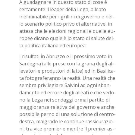
A gua­da­gna­re in que­sto sta­to di cose è
cer­ta­men­te il lea­der del­la Lega, al­lea­to
ine­li­mi­na­bi­le per i gril­li­ni di go­ver­no e nel­
lo sce­na­rio po­li­ti­co pri­vo di al­ter­na­ti­ve, in
at­te­sa che le ele­zio­ni re­gio­na­li e quel­le eu­
ro­pee di­ca­no qua­le è lo sta­to di sa­lu­te del­
la po­li­ti­ca ita­lia­na ed eu­ro­pea.
I ri­sul­ta­ti in Abruz­zo e il pros­si­mo voto in
Sar­de­gna (alle pre­se con la gra­na de­gli al­
le­va­to­ri e pro­dut­to­ri di lat­te) ed in Ba­si­li­ca­
ta fo­to­gra­fe­ran­no la real­tà. Una real­tà che
sem­bra pri­vi­le­gia­re Sal­vi­ni ad ogni sban­
da­men­to ed er­ro­re de­gli al­lea­ti e che ve­do­
no la Lega nei son­dag­gi or­mai par­ti­to di
mag­gio­ran­za re­la­ti­va del go­ver­no e an­che
pos­si­bi­le per­no di una so­lu­zio­ne di cen­tro­
de­stra, mal­gra­do le con­ti­nue ras­si­cu­ra­zio­
ni, tra vice pre­mier e men­tre il pre­mier as­