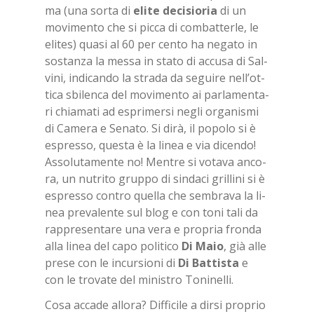
ma (una sor­ta di
eli­te de­ci­sio­ria
di un
mo­vi­men­to che si pic­ca di com­bat­ter­le, le
eli­tes) qua­si al 60 per cen­to ha ne­ga­to in
so­stan­za la mes­sa in sta­to di ac­cu­sa di Sal­
vi­ni, in­di­can­do la stra­da da se­gui­re nel­l’ot­
ti­ca sbi­len­ca del mo­vi­men­to ai par­la­men­ta­
ri chia­ma­ti ad espri­mer­si ne­gli or­ga­ni­smi
di Ca­me­ra e Se­na­to. Si dirà, il po­po­lo si è
espres­so, que­sta è la li­nea e via di­cen­do!
As­so­lu­ta­men­te no! Men­tre si vo­ta­va an­co­
ra, un nu­tri­to grup­po di sin­da­ci gril­li­ni si è
espres­so con­tro quel­la che sem­bra­va la li­
nea pre­va­len­te sul blog e con toni tali da
rap­pre­sen­ta­re una vera e pro­pria fron­da
alla li­nea del capo po­li­ti­co
Di Maio
, già alle
pre­se con le in­cur­sio­ni di
Di Bat­ti­sta
e
con le tro­va­te del mi­ni­stro To­ni­nel­li.
Cosa ac­ca­de al­lo­ra? Dif­fi­ci­le a dir­si pro­prio