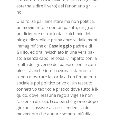
ester­na a dire il vero) del fe­no­me­no gril­li­
no.
Una for­za par­la­men­ta­re ma non po­li­ti­ca,
un mo­vi­men­to e non un par­ti­to, un grup­
po di­ri­gen­te estrat­to dal­le al­chi­mie del
blog del­le stel­le e pri­ma an­co­ra dal­le men­ti
im­ma­gi­ni­fi­che di
Ca­sa­leg­gio
pa­dre e di
Gril­lo,
ed ora in­vi­schia­to in una vera pa­
sto­ia sen­za capo né coda. L’im­pat­to con la
real­tà del go­ver­no del pae­se e con le com­
ples­si­tà an­che in­ter­na­zio­na­li stan­no fa­
cen­do mo­stra­re la cor­da ad un fe­no­me­no
so­cia­le e poi po­li­ti­co pri­vo di un tes­su­to
con­net­ti­vo teo­ri­co e pra­ti­co dove tut­to è li­
qui­do, dove nes­su­na re­go­la vige se non
l’as­sen­za di essa. Ecco per­ché gior­no dopo
gior­no si as­si­ste alla cri­si en­de­mi­ca del
mo­vi­men­to che ap­pa­re sem­pre più di­la­