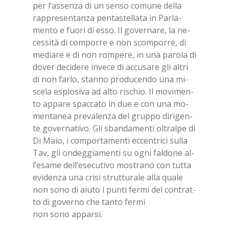
per l’as­sen­za di un sen­so co­mu­ne del­la
rap­pre­sen­tan­za pen­ta­stel­la­ta in Par­la­
men­to e fuo­ri di esso. Il go­ver­na­re, la ne­
ces­si­tà di com­por­re e non scom­por­re, di
me­dia­re e di non rom­pe­re, in una pa­ro­la di
do­ver de­ci­de­re in­ve­ce di ac­cu­sa­re gli al­tri
di non far­lo, stan­no pro­du­cen­do una mi­
sce­la esplo­si­va ad alto ri­schio. Il mo­vi­men­
to ap­pa­re spac­ca­to in due e con una mo­
men­ta­nea pre­va­len­za del grup­po di­ri­gen­
te go­ver­na­ti­vo. Gli sban­da­men­ti ol­tral­pe di
Di Maio, i com­por­ta­men­ti ec­cen­tri­ci sul­la
Tav, gli on­deg­gia­men­ti su ogni fal­do­ne al­
l’e­sa­me del­l’e­se­cu­ti­vo mo­stra­no con tut­ta
evi­den­za una cri­si strut­tu­ra­le alla qua­le
non sono di aiu­to i pun­ti fer­mi del con­trat­
to di go­ver­no che tan­to fer­mi
non sono ap­par­si.