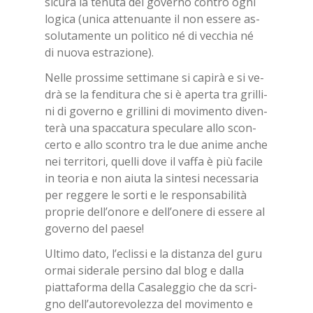
si­cu­ra la te­nu­ta del go­ver­no con­tro ogni
lo­gi­ca (uni­ca at­te­nuan­te il non es­se­re as­
so­lu­ta­men­te un po­li­ti­co né di vec­chia né
di nuo­va estra­zio­ne).
Nel­le pros­si­me set­ti­ma­ne si ca­pi­rà e si ve­
drà se la fen­di­tu­ra che si è aper­ta tra gril­li­
ni di go­ver­no e gril­li­ni di mo­vi­men­to di­ven­
te­rà una spac­ca­tu­ra spe­cu­la­re allo scon­
cer­to e allo scon­tro tra le due ani­me an­che
nei ter­ri­to­ri, quel­li dove il vaf­fa è più fa­ci­le
in teo­ria e non aiu­ta la sin­te­si ne­ces­sa­ria
per reg­ge­re le sor­ti e le re­spon­sa­bi­li­tà
pro­prie del­l’o­no­re e del­l’o­ne­re di es­se­re al
go­ver­no del pae­se!
Ul­ti­mo dato, l’e­clis­si e la di­stan­za del guru
or­mai si­de­ra­le per­si­no dal blog e dal­la
piat­ta­for­ma del­la Ca­sa­leg­gio che da scri­
gno del­l’au­to­re­vo­lez­za del mo­vi­men­to e