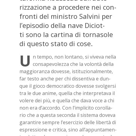
riz­za­zio­ne a pro­ce­de­re nei con­
fron­ti del mi­ni­stro Sal­vi­ni per
l’e­pi­so­dio del­la nave Di­ciot­
ti sono la car­ti­na di tor­na­so­le
di que­sto sta­to di cose.
U
n tem­po, non lon­ta­no, si vi­ve­va nel­la
con­sa­pe­vo­lez­za che la vo­lon­tà del­la
mag­gio­ran­za do­ves­se, isti­tu­zio­nal­men­te,
far te­sto an­che per chi dis­sen­ti­va e dun­
que il gio­co de­mo­cra­ti­co do­ves­se svol­ger­si
tra le due ani­me, quel­la che in­ter­pre­ta­va il
vo­le­re dei più, e quel­la che dava voce a chi
non era d’ac­cor­do. Con l’im­pli­ci­to co­rol­la­
rio che a que­sta se­con­da il si­ste­ma do­ve­va
ga­ran­ti­re sem­pre l’e­ser­ci­zio del­le li­ber­tà di
espres­sio­ne e cri­ti­ca, sino al­l’ap­pun­ta­men­