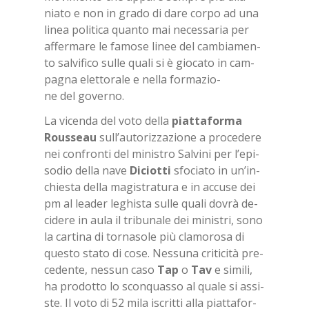
nia­to e non in gra­do di dare cor­po ad una
li­nea po­li­ti­ca quan­to mai ne­ces­sa­ria per
af­fer­ma­re le fa­mo­se li­nee del cam­bia­men­
to sal­vi­fi­co sul­le qua­li si è gio­ca­to in cam­
pa­gna elet­to­ra­le e nel­la for­ma­zio­
ne del go­ver­no.
La vi­cen­da del voto del­la
piat­ta­for­ma
Rous­seau
sul­l’au­to­riz­za­zio­ne a pro­ce­de­re
nei con­fron­ti del mi­ni­stro Sal­vi­ni per l’e­pi­
so­dio del­la nave
Di­ciot­ti
sfo­cia­to in un’in­
chie­sta del­la ma­gi­stra­tu­ra e in ac­cu­se dei
pm al lea­der le­ghi­sta sul­le qua­li do­vrà de­
ci­de­re in aula il tri­bu­na­le dei mi­ni­stri, sono
la car­ti­na di tor­na­so­le più cla­mo­ro­sa di
que­sto sta­to di cose. Nes­su­na cri­ti­ci­tà pre­
ce­den­te, nes­sun caso
Tap
o
Tav
e si­mi­li,
ha pro­dot­to lo scon­quas­so al qua­le si as­si­
ste. Il voto di 52 mila iscrit­ti alla piat­ta­for­