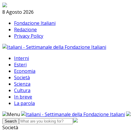
Skip
Search
to
8 Agosto 2026
content
Fondazione Italiani
Redazione
Privacy Policy
Interni
Esteri
Economia
Società
Scienza
Cultura
In breve
La parola
Menu
Società