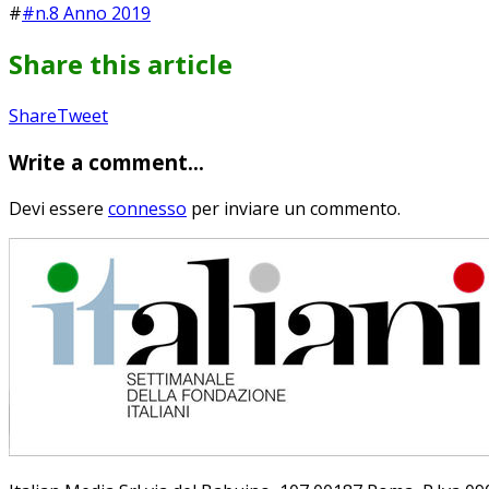
#
#n.8 Anno 2019
Share this article
Share
Pin
Send
Share
Tweet
on
on
with
Write a comment...
Google+
Pinterest
WhatsApp
Devi essere
connesso
per inviare un commento.