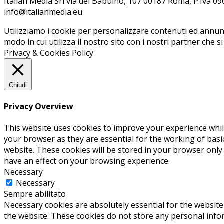
Ita­lian Me­dia Srl via del Ba­bui­no, 107 00187 Roma, P.Iva 09099
info@ita­lian­me­dia.eu
Utilizziamo i cookie per personalizzare contenuti ed annunci
modo in cui utilizza il nostro sito con i nostri partner che s
Privacy & Cookies Policy
Chiudi
Privacy Overview
This website uses cookies to improve your experience whil
your browser as they are essential for the working of basi
website. These cookies will be stored in your browser only
have an effect on your browsing experience.
Necessary
Necessary
Sempre abilitato
Necessary cookies are absolutely essential for the website 
the website. These cookies do not store any personal info