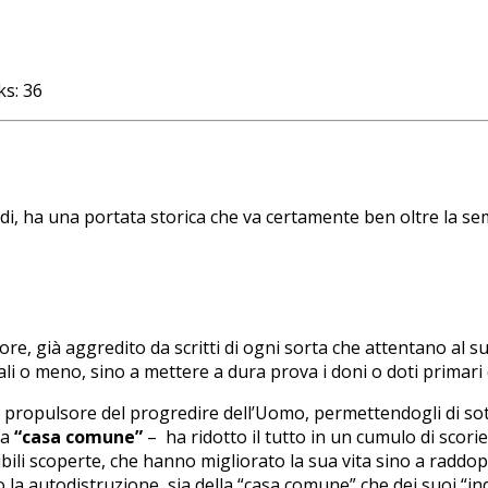
ks:
36
ardi, ha una portata storica che va certamente ben oltre la s
e, già aggredito da scritti di ogni sorta che attentano al su
li o meno, sino a mettere a dura prova i doni o doti primari d
propulsore del progredire dell’Uomo, permettendogli di sott
ma
“casa comune”
– ha ridotto il tutto in un cumulo di scori
bili scoperte, che hanno migliorato la sua vita sino a raddop
la autodistruzione, sia della “casa comune” che dei suoi “inqu