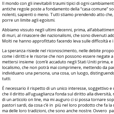
Il mondo con gli inevitabili traumi tipici di ogni cambiame
antiche regole poste a fondamento della “casa comune” sono s
nolenti, sapienti o meno. Tutti stiamo prendendo atto che, ma
porre un limite agli egoismi.
Abbiamo vissuto negli ultimi decenni, prima, all’abbattimento
di muri, al rinascere dei nazionalismi, che sono divenuti ad
Molti ne hanno approfittato facendo leva sulle difficoltà e 
La speranza risiede nel riconoscimento, nelle debite propor
come i diritti e le risorse che non possono essere negate a
mettersi insieme (com’è accaduto negli Stati Uniti prima, 
localismo, che non potrà mai comprimere, mettendo da parte 
individuano una persona, una cosa, un luogo, distinguendolo 
tutti.
È necessario il rispetto di un unico interesse, soggettivo 
che il diritto all’uguaglianza fonda sul diritto alla diversi
di un articolo on line, ma mi auguro ci si possa tornare so
pastori sardi, da cosa c’è in più nel loro prodotto che fa la 
ma delle loro tradizioni, che sono anche nostre. Ovvero pa