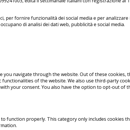
241003, edi­ta il set­ti­ma­na­le Ita­lia­ni con re­gi­stra­zio­ne a
, per fornire funzionalità dei social media e per analizzare i
i occupano di analisi dei dati web, pubblicità e social media.
e you navigate through the website. Out of these cookies, t
c functionalities of the website. We also use third-party co
 with your consent. You also have the option to opt-out of 
to function properly. This category only includes cookies th
rmation.