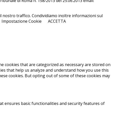
l Tri­bu­na­le di Roma n. 158/​2013 del 25.06.2013 email:
l nostro traffico. Condividiamo inoltre informazioni sul
Impostazione Cookie
ACCETTA
he cookies that are categorized as necessary are stored on
okies that help us analyze and understand how you use this
these cookies. But opting out of some of these cookies may
at ensures basic functionalities and security features of