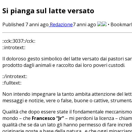
Si pianga sul latte versato
Published
7 anni ago
Redazione
7 anni ago
• Bookmar
::cck::3037::/cck::
::introtext::
Il doloroso gesto simbolico del latte versato dai pastori s
prodotto dagli animali e raccolto dai loro poveri custodi.
::/introtext::
::fulltext::
Non intendo impegnare la tanto ambita attenzione del lettor
messaggi e notizie, vere o false, buone o cattive, strumenta
Qualità che dopo essere state il fondamentale meccanismo 
mondo – che
Francesco “Jr”
– mi perdoni la licenza – chia
qualità che se da un lato gli hanno permesso di fare incredi
originarie poste a base della natura, e che oggi minacciano 