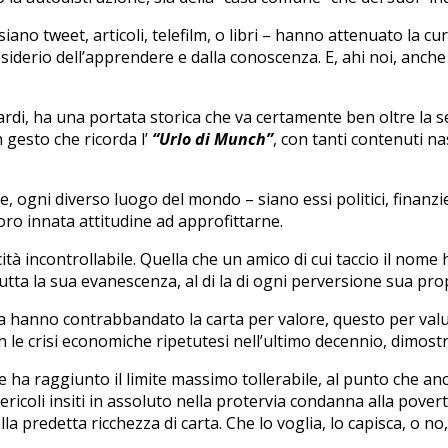
 siano tweet, articoli, telefilm, o libri – hanno attenuato la c
l desiderio dell’apprendere e dalla conoscenza. E, ahi noi, anch
ardi, ha una portata storica che va certamente ben oltre la 
n gesto che ricorda l’
“Urlo di Munch”
, con tanti contenuti na
 ogni diverso luogo del mondo – siano essi politici, finanzieri,
loro innata attitudine ad approfittarne.
incontrollabile. Quella che un amico di cui taccio il nome ha 
utta la sua evanescenza, al di la di ogni perversione sua prop
ora hanno contrabbandato la carta per valore, questo per val
 con le crisi economiche ripetutesi nell’ultimo decennio, dimos
 ha raggiunto il limite massimo tollerabile, al punto che anch
ericoli insiti in assoluto nella protervia condanna alla pover
 predetta ricchezza di carta. Che lo voglia, lo capisca, o no, 