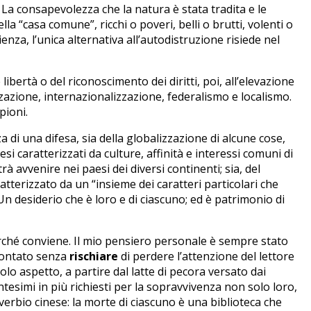
 La consapevolezza che la natura è stata tradita e le
 “casa comune”, ricchi o poveri, belli o brutti, volenti o
enza, l’unica alternativa all’autodistruzione risiede nel
ibertà o del riconoscimento dei diritti, poi, all’elevazione
zazione, internazionalizzazione, federalismo e localismo.
pioni.
di una difesa, sia della globalizzazione di alcune cose,
si caratterizzati da culture, affinità e interessi comuni di
trà avvenire nei paesi dei diversi continenti; sia, del
tterizzato da un “insieme dei caratteri particolari che
Un desiderio che è loro e di ciascuno; ed è patrimonio di
perché conviene. Il mio pensiero personale è sempre stato
frontato senza
rischiare
di perdere l’attenzione del lettore
lo aspetto, a partire dal latte di pecora versato dai
entesimi in più richiesti per la sopravvivenza non solo loro,
erbio cinese: la morte di ciascuno è una biblioteca che