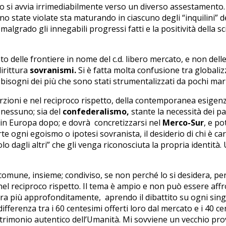
nto si avvia irrimediabilmente verso un diverso assestamento.
tate violate sta maturando in ciascuno degli “inquilini” della
lgrado gli innegabili progressi fatti e la positività della sci
 delle frontiere in nome del c.d. libero mercato, e non delle l
dirittura
sovranismi.
Si è fatta molta confusione tra globaliz
i bisogni dei più che sono stati strumentalizzati da pochi mar
zioni e nel reciproco rispetto, della contemporanea esigenza 
 nessuno; sia del
confederalismo,
stante la necessità dei pae
e in Europa dopo; e dovrà concretizzarsi nel
Merco-Sur
, e po
ogni egoismo o ipotesi sovranista, il desiderio di chi è cara
dagli altri” che gli venga riconosciuta la propria identità. 
e comune, insieme; condiviso, se non perché lo si desidera, 
tà, nel reciproco rispetto. Il tema è ampio e non può essere af
pra più approfonditamente, aprendo il dibattito su ogni singo
differenza tra i 60 centesimi offerti loro dal mercato e i 40 c
trimonio autentico dell’Umanità. Mi sovviene un vecchio prov