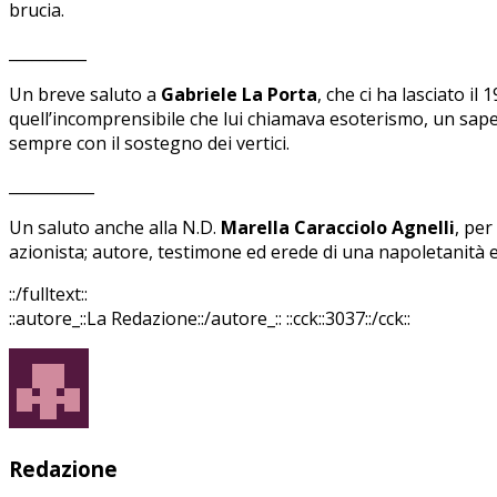
brucia.
__________
Un breve saluto a
Gabriele La Porta
, che ci ha lasciato i
quell’incomprensibile che lui chiamava esoterismo, un saper
sempre con il sostegno dei vertici.
___________
Un saluto anche alla N.D.
Marella Caracciolo Agnelli
, per
azionista; autore, testimone ed erede di una napoletanità e
::/fulltext::
::autore_::La Redazione::/autore_::
::cck::3037::/cck::
Redazione