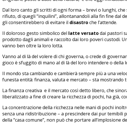
Dal loro canto gli scritti di ogni forma – brevi o lunghi, che
rifiuto, di quegli “inquilini”, allontanandoli alla fin fine da
gli consentirebbero di evitare il
disastro
che l’attende.
Il doloroso gesto simbolico del
latte versato
dai pastori s
prodotto dagli animali e raccolto dai loro poveri custodi. U
vanno ben oltre la loro lotta.
Vanno al di là del volere di chi governa, o crede di governare,
gioco è sfuggito di mano al di là del loro intendere o della 
Il mondo sta cambiando e cambierà sempre più a una velocità 
funesta entità: finanza, valuta e mercato – sta mostrando t
La finanza creativa e il mercato così detto libero, che sin
liberalizzato a fine di creare la ricchezza di pochi, ha già,
La concentrazione della ricchezza nelle mani di pochi inoltre
senza una ridistribuzione – a prescindere dai pur temibili p
della “casa comune”, non può che portare all’implosione della