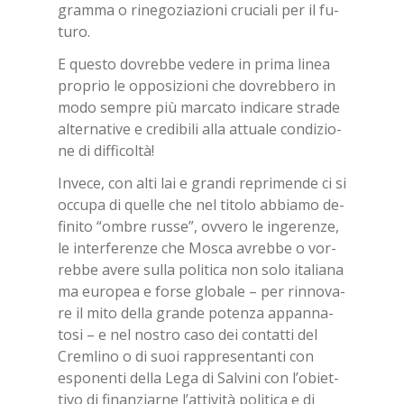
gram­ma o ri­ne­go­zia­zio­ni cru­cia­li per il fu­
tu­ro.
E que­sto do­vreb­be ve­de­re in pri­ma li­nea
pro­prio le op­po­si­zio­ni che do­vreb­be­ro in
modo sem­pre più mar­ca­to in­di­ca­re stra­de
al­ter­na­ti­ve e cre­di­bi­li alla at­tua­le con­di­zio­
ne di dif­fi­col­tà!
In­ve­ce, con alti lai e gran­di re­pri­men­de ci si
oc­cu­pa di quel­le che nel ti­to­lo ab­bia­mo de­
fi­ni­to “om­bre rus­se”, ov­ve­ro le in­ge­ren­ze,
le in­ter­fe­ren­ze che Mo­sca avreb­be o vor­
reb­be ave­re sul­la po­li­ti­ca non solo ita­lia­na
ma eu­ro­pea e for­se glo­ba­le – per rin­no­va­
re il mito del­la gran­de po­ten­za ap­pan­na­
to­si – e nel no­stro caso dei con­tat­ti del
Crem­li­no o di suoi rap­pre­sen­tan­ti con
espo­nen­ti del­la Lega di Sal­vi­ni con l’o­biet­
ti­vo di fi­nan­ziar­ne l’at­ti­vi­tà po­li­ti­ca e di