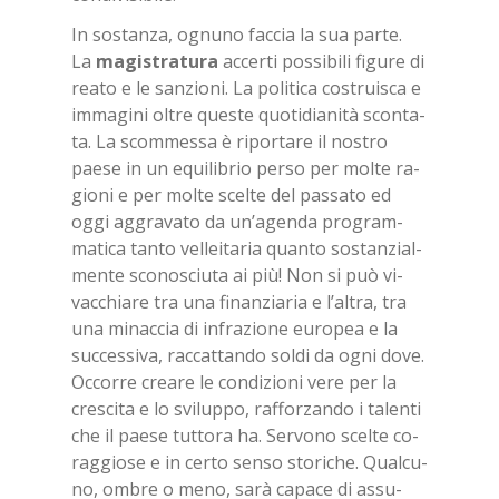
In so­stan­za, ognu­no fac­cia la sua par­te.
La
ma­gi­stra­tu­ra
ac­cer­ti pos­si­bi­li fi­gu­re di
rea­to e le san­zio­ni. La po­li­ti­ca co­strui­sca e
im­ma­gi­ni ol­tre que­ste quo­ti­dia­ni­tà scon­ta­
ta. La scom­mes­sa è ri­por­ta­re il no­stro
pae­se in un equi­li­brio per­so per mol­te ra­
gio­ni e per mol­te scel­te del pas­sa­to ed
oggi ag­gra­va­to da un’a­gen­da pro­gram­
ma­ti­ca tan­to vel­lei­ta­ria quan­to so­stan­zial­
men­te sco­no­sciu­ta ai più! Non si può vi­
vac­chia­re tra una fi­nan­zia­ria e l’al­tra, tra
una mi­nac­cia di in­fra­zio­ne eu­ro­pea e la
suc­ces­si­va, rac­cat­tan­do sol­di da ogni dove.
Oc­cor­re crea­re le con­di­zio­ni vere per la
cre­sci­ta e lo svi­lup­po, raf­for­zan­do i ta­len­ti
che il pae­se tut­to­ra ha. Ser­vo­no scel­te co­
rag­gio­se e in cer­to sen­so sto­ri­che. Qual­cu­
no, om­bre o meno, sarà ca­pa­ce di as­su­