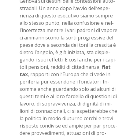
Ge­no­va sui de­sti­ni del­le con­ces­sio­ni au­to­
stra­da­li. Un anno dopo l’av­vio del­l’e­spe­
rien­za di que­sto ese­cu­ti­vo sia­mo sem­pre
allo stes­so pun­to, nel­la con­fu­sio­ne e nel­
l’in­cer­tez­za men­tre i vari pa­dro­ni dl va­po­re
ci am­man­ni­sco­no la sor­ti pro­gres­si­ve del
pae­se dove a se­con­da dei toni la cre­sci­ta è
die­tro l’an­go­lo, è già ini­zia­ta, sta di­spie­
gan­do i suoi ef­fet­ti. E così an­che per i ca­pi­
to­li pen­sio­ni, red­di­ti di cit­ta­di­nan­za,
flat
tax
, rap­por­ti con l’Eu­ro­pa che ci vede in
pe­ri­fe­ria pur es­sen­do­ne i fon­da­to­ri. In­
som­ma an­che guar­dan­do solo ad al­cu­ni di
que­sti temi e al loro far­del­lo di que­stio­ni di
la­vo­ro, di so­prav­vi­ven­za, di di­gni­tà di mi­
lio­ni di con­na­zio­na­li, ci si aspet­te­reb­be che
la po­li­ti­ca in modo diu­tur­no cer­chi e tro­vi
ri­spo­ste con­di­vi­se ed am­pie per par pro­ce­
de­re prov­ve­di­men­ti, at­tua­zio­ni di pro­