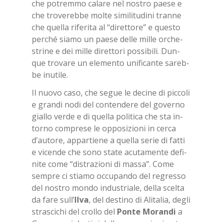
che po­trem­mo ca­la­re nel no­stro pae­se e
che tro­ve­reb­be mol­te si­mi­li­tu­di­ni tran­ne
che quel­la ri­fe­ri­ta al “di­ret­to­re” e que­sto
per­ché sia­mo un pae­se del­le mil­le or­che­
stri­ne e dei mil­le di­ret­to­ri pos­si­bi­li. Dun­
que tro­va­re un ele­men­to uni­fi­can­te sa­reb­
be inu­ti­le.
Il nuo­vo caso, che se­gue le de­ci­ne di pic­co­li
e gran­di nodi del con­ten­de­re del go­ver­no
gial­lo ver­de e di quel­la po­li­ti­ca che sta in­
tor­no com­pre­se le op­po­si­zio­ni in cer­ca
d’au­to­re, ap­par­tie­ne a quel­la se­rie di fat­ti
e vi­cen­de che sono sta­te acu­ta­men­te de­fi­
ni­te come “di­stra­zio­ni di mas­sa”. Come
sem­pre ci stia­mo oc­cu­pan­do del re­gres­so
del no­stro mon­do in­du­stria­le, del­la scel­ta
da fare sull’
Ilva
, del de­sti­no di Ali­ta­lia, de­gli
stra­sci­chi del crol­lo del
Pon­te Mo­ran­di
a