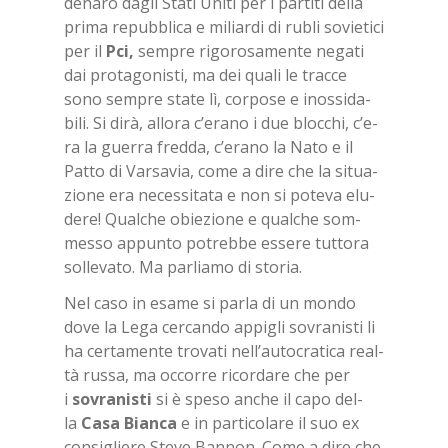
de­na­ro da­gli Sta­ti Uni­ti per i par­ti­ti del­la
pri­ma re­pub­bli­ca e mi­liar­di di ru­bli so­vie­ti­ci
per il
Pci,
sem­pre ri­go­ro­sa­men­te ne­ga­ti
dai pro­ta­go­ni­sti, ma dei qua­li le trac­ce
sono sem­pre sta­te lì, cor­po­se e inos­si­da­
bi­li. Si dirà, al­lo­ra c’e­ra­no i due bloc­chi, c’e­
ra la guer­ra fred­da, c’e­ra­no la Nato e il
Pat­to di Var­sa­via, come a dire che la si­tua­
zio­ne era ne­ces­si­ta­ta e non si po­te­va elu­
de­re! Qual­che obie­zio­ne e qual­che som­
mes­so ap­pun­to po­treb­be es­se­re tut­to­ra
sol­le­va­to. Ma par­lia­mo di sto­ria.
Nel caso in esa­me si par­la di un mon­do
dove la Lega cer­can­do ap­pi­gli so­vra­ni­sti li
ha cer­ta­men­te tro­va­ti nel­l’au­to­cra­ti­ca real­
tà rus­sa, ma oc­cor­re ri­cor­da­re che per
i
so­vra­ni­sti
si è spe­so an­che il capo del­
la
Casa Bian­ca
e in par­ti­co­la­re il suo ex
con­si­glie­re Ste­ve Ban­non. Come a dire che