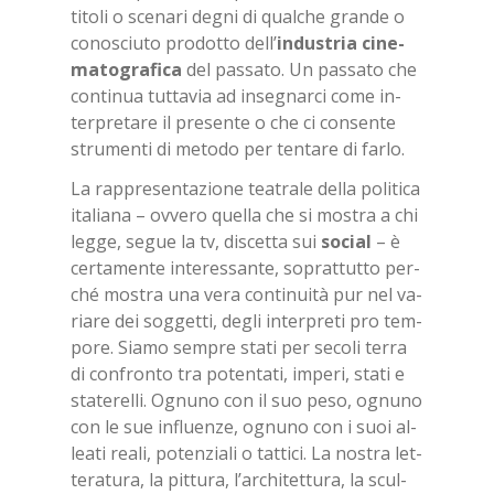
ti­to­li o sce­na­ri de­gni di qual­che gran­de o
co­no­sciu­to pro­dot­to dell’
in­du­stria ci­ne­
ma­to­gra­fi­ca
del pas­sa­to. Un pas­sa­to che
con­ti­nua tut­ta­via ad in­se­gnar­ci come in­
ter­pre­ta­re il pre­sen­te o che ci con­sen­te
stru­men­ti di me­to­do per ten­ta­re di far­lo.
La rap­pre­sen­ta­zio­ne tea­tra­le del­la po­li­ti­ca
ita­lia­na – ov­ve­ro quel­la che si mo­stra a chi
leg­ge, se­gue la tv, di­scet­ta sui
so­cial
– è
cer­ta­men­te in­te­res­san­te, so­prat­tut­to per­
ché mo­stra una vera con­ti­nui­tà pur nel va­
ria­re dei sog­get­ti, de­gli in­ter­pre­ti pro tem­
po­re. Sia­mo sem­pre sta­ti per se­co­li ter­ra
di con­fron­to tra po­ten­ta­ti, im­pe­ri, sta­ti e
sta­te­rel­li. Ognu­no con il suo peso, ognu­no
con le sue in­fluen­ze, ognu­no con i suoi al­
lea­ti rea­li, po­ten­zia­li o tat­ti­ci. La no­stra let­
te­ra­tu­ra, la pit­tu­ra, l’ar­chi­tet­tu­ra, la scul­