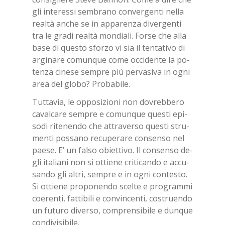
gli in­te­res­si sem­bra­no con­ver­gen­ti nel­la
real­tà an­che se in ap­pa­ren­za di­ver­gen­ti
tra le gra­di real­tà mon­dia­li. For­se che alla
base di que­sto sfor­zo vi sia il ten­ta­ti­vo di
ar­gi­na­re co­mun­que come oc­ci­den­te la po­
ten­za ci­ne­se sem­pre più per­va­si­va in ogni
area del glo­bo? Pro­ba­bi­le.
Tut­ta­via, le op­po­si­zio­ni non do­vreb­be­ro
ca­val­ca­re sem­pre e co­mun­que que­sti epi­
so­di ri­te­nen­do che at­tra­ver­so que­sti stru­
men­ti pos­sa­no re­cu­pe­ra­re con­sen­so nel
pae­se. E’ un fal­so obiet­ti­vo. Il con­sen­so de­
gli ita­lia­ni non si ot­tie­ne cri­ti­can­do e ac­cu­
san­do gli al­tri, sem­pre e in ogni con­te­sto.
Si ot­tie­ne pro­po­nen­do scel­te e pro­gram­mi
coe­ren­ti, fat­ti­bi­li e con­vin­cen­ti, co­struen­do
un fu­tu­ro di­ver­so, com­pren­si­bi­le e dun­que
con­di­vi­si­bi­le.