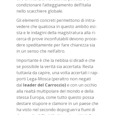
con­di­zio­na­re l’at­teg­gia­men­to del­l’I­ta­lia
nel­lo scac­chie­re glo­ba­le.
Gli ele­men­ti con­cre­ti per­met­to­no di in­tra­
ve­de­re che qual­co­sa in que­sto am­bi­to esi­
sta e le in­da­gi­ni del­la ma­gi­stra­tu­ra alla ri­
cer­ca di pro­ve in­con­fu­ta­bi­li de­vo­no pro­ce­
de­re spe­di­ta­men­te per fare chia­rez­za sia
in un sen­so che nel­l’al­tro.
Im­por­tan­te è che la neb­bia si di­ra­di e che
se pos­si­bi­le la ve­ri­tà sia ac­cer­ta­ta. Re­sta
tut­ta­via da ca­pi­re, una vol­ta ac­cer­ta­ti i rap­
por­ti Lega-Mo­sca (pe­ral­tro non ne­ga­ti
dal
lea­der del
Car­roc­cio)
e con un oc­chio
alla real­tà mul­ti­po­la­re del mon­do e del­la
stes­sa Eu­ro­pa, come tut­to que­sto pos­sa
de­sta­re stu­po­re e cla­mo­re in un pae­se che
ha vi­sto nel se­con­do do­po­guer­ra fiu­mi di