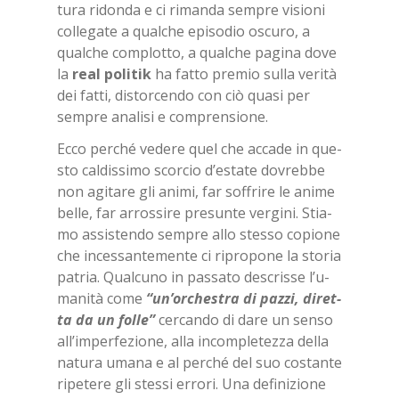
tu­ra ri­don­da e ci ri­man­da sem­pre vi­sio­ni
col­le­ga­te a qual­che epi­so­dio oscu­ro, a
qual­che com­plot­to, a qual­che pa­gi­na dove
la
real po­li­tik
ha fat­to pre­mio sul­la ve­ri­tà
dei fat­ti, di­stor­cen­do con ciò qua­si per
sem­pre ana­li­si e com­pren­sio­ne.
Ecco per­ché ve­de­re quel che ac­ca­de in que­
sto cal­dis­si­mo scor­cio d’e­sta­te do­vreb­be
non agi­ta­re gli ani­mi, far sof­fri­re le ani­me
bel­le, far ar­ros­si­re pre­sun­te ver­gi­ni. Stia­
mo as­si­sten­do sem­pre allo stes­so co­pio­ne
che in­ces­san­te­men­te ci ri­pro­po­ne la sto­ria
pa­tria. Qual­cu­no in pas­sa­to de­scris­se l’u­
ma­ni­tà come
“un’or­che­stra di paz­zi, di­ret­
ta da un fol­le”
cer­can­do di dare un sen­so
al­l’im­per­fe­zio­ne, alla in­com­ple­tez­za del­la
na­tu­ra uma­na e al per­ché del suo co­stan­te
ri­pe­te­re gli stes­si er­ro­ri. Una de­fi­ni­zio­ne