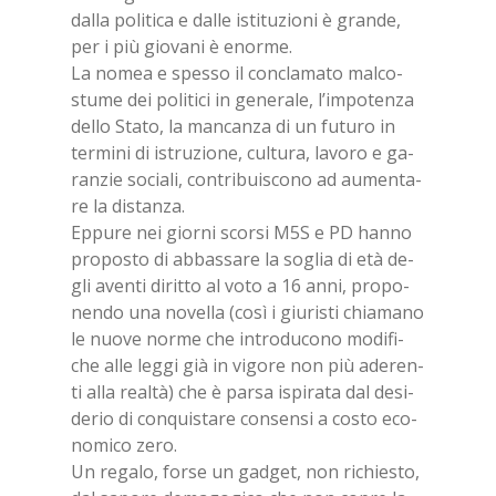
dal­la po­li­ti­ca e dal­le isti­tu­zio­ni è gran­de,
per i più gio­va­ni è enor­me.
La no­mea e spes­so il con­cla­ma­to mal­co­
stu­me dei po­li­ti­ci in ge­ne­ra­le, l’im­po­ten­za
del­lo Sta­to, la man­can­za di un fu­tu­ro in
ter­mi­ni di istru­zio­ne, cul­tu­ra, la­vo­ro e ga­
ran­zie so­cia­li, con­tri­bui­sco­no ad au­men­ta­
re la di­stan­za.
Ep­pu­re nei gior­ni scor­si M5S e PD han­no
pro­po­sto di ab­bas­sa­re la so­glia di età de­
gli aven­ti di­rit­to al voto a 16 anni, pro­po­
nen­do una no­vel­la (così i giu­ri­sti chia­ma­no
le nuo­ve nor­me che in­tro­du­co­no mo­di­fi­
che alle leg­gi già in vi­go­re non più ade­ren­
ti alla real­tà) che è par­sa ispi­ra­ta dal de­si­
de­rio di con­qui­sta­re con­sen­si a co­sto eco­
no­mi­co zero.
Un re­ga­lo, for­se un gad­get, non ri­chie­sto,