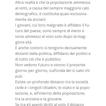
Al­tra real­tà è che la po­po­la­zio­ne am­mes­sa
al voto, a cau­sa del sem­pre mag­gio­re calo
de­mo­gra­fi­co, è co­sti­tui­ta qua­si esclu­si­va­
men­te da an­zia­ni.
I gio­va­ni, cui loro mal­gra­do è af­fi­da­to il fu­
tu­ro del pae­se, sono sem­pre di meno e
sono am­mes­si al voto solo dopo la mag­
gio­re età.
E an­che co­sto­ro si ten­go­no de­ci­sa­men­te
di­stan­ti dal­la po­li­ti­ca, dif­fi­da­no dei po­li­ti­ci e
di tut­to ciò che è pub­bli­co.
Non ve­do­no fu­tu­ro e vi­vo­no il pre­sen­te
gior­no per gior­no, sul­l’on­da del si sal­vi chi
può.
Esi­ste un pro­fon­do di­stac­co tra la so­cie­tà
ci­vi­le e i sin­go­li cit­ta­di­ni, lo sta­to e la po­po­
la­zio­ne, e, al­l’in­ter­no del­la po­po­la­zio­ne,
tra la an­zia­na e la gio­va­ne.
Se tra gli aven­ti di­rit­ti al voto il di­stac­co