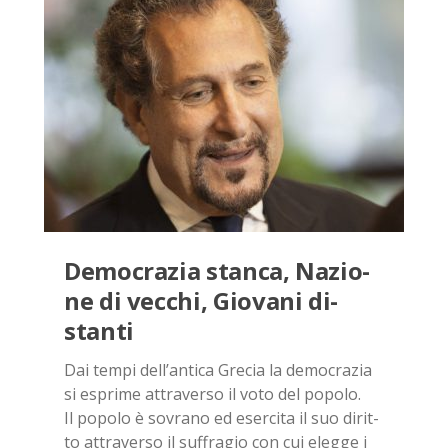
De­mo­cra­zia stan­ca, Na­zio­
ne di vec­chi, Gio­va­ni di­
stan­ti
Dai tem­pi del­l’an­ti­ca Gre­cia la de­mo­cra­zia
si espri­me at­tra­ver­so il voto del po­po­lo.
Il po­po­lo è so­vra­no ed eser­ci­ta il suo di­rit­
to at­tra­ver­so il suf­fra­gio con cui eleg­ge i