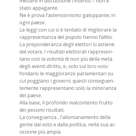
met­te­re in di­scus­sio­ne l’in­ten­to – non è
sta­to ap­pa­gan­te.
Ne è pro­va l’a­sten­sio­ni­smo ga­lop­pan­te; in
ogni pae­se.
Le leg­gi con cui si è ten­ta­to di mi­glio­ra­re la
rap­pre­sen­tan­za del po­po­lo han­no fal­li­to.
La pre­pon­de­ran­za de­gli elet­to­ri si astie­ne
dal vo­ta­re. I ri­sul­ta­ti elet­to­ra­li rap­pre­sen­
ta­no così la vo­lon­tà di non più del­la metà
de­gli aven­ti di­rit­to, e, solo sul loro voto
fon­da­no le mag­gio­ran­ze par­la­men­ta­ri su
cui pog­gia­no i go­ver­ni; que­sti con­se­guen­
te­men­te rap­pre­sen­ta­no solo la mi­no­ran­za
del pae­se.
Alla base, il pro­fon­do mal­con­ten­to frut­to
dei pes­si­mi ri­sul­ta­ti.
La con­se­guen­za , l’al­lon­ta­na­men­to del­la
gen­te dal voto e dal­la po­li­ti­ca, nel­la sua ac­
ce­zio­ne più am­pia.