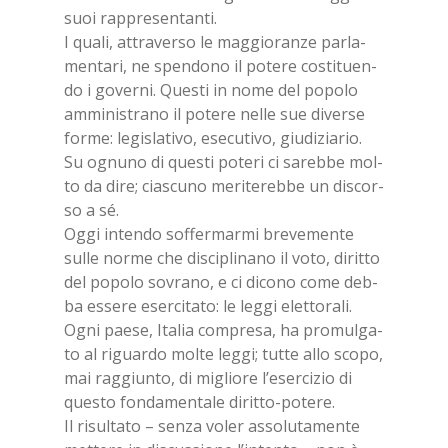
suoi rap­pre­sen­tan­ti.
I qua­li, at­tra­ver­so le mag­gio­ran­ze par­la­
men­ta­ri, ne spen­do­no il po­te­re co­sti­tuen­
do i go­ver­ni. Que­sti in nome del po­po­lo
am­mi­ni­stra­no il po­te­re nel­le sue di­ver­se
for­me: le­gi­sla­ti­vo, ese­cu­ti­vo, giu­di­zia­rio.
Su ognu­no di que­sti po­te­ri ci sa­reb­be mol­
to da dire; cia­scu­no me­ri­te­reb­be un di­scor­
so a sé.
Oggi in­ten­do sof­fer­mar­mi bre­ve­men­te
sul­le nor­me che di­sci­pli­na­no il voto, di­rit­to
del po­po­lo so­vra­no, e ci di­co­no come deb­
ba es­se­re eser­ci­ta­to: le leg­gi elet­to­ra­li.
Ogni pae­se, Ita­lia com­pre­sa, ha pro­mul­ga­
to al ri­guar­do mol­te leg­gi; tut­te allo sco­po,
mai rag­giun­to, di mi­glio­re l’e­ser­ci­zio di
que­sto fon­da­men­ta­le di­rit­to-po­te­re.
Il ri­sul­ta­to – sen­za vo­ler as­so­lu­ta­men­te