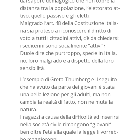
dal sa­po­re de­ma­go­gi­co che non co­pre la
di­stan­za tra la po­po­la­zio­ne, l’e­let­to­ra­to at­
ti­vo, quel­lo pas­si­vo e gli elet­ti.
Mal­gra­do l’art. 48 del­la Co­sti­tu­zio­ne ita­lia­
na sia pro­te­so a ri­co­no­sce­re il di­rit­to di
voto a tut­ti i cit­ta­di­ni at­ti­vi, c’è da chie­der­si:
i se­di­cen­ni sono so­cial­men­te “at­ti­vi”?
Duo­le dire che pur­trop­po, spe­cie in Ita­lia,
no; loro mal­gra­do e a di­spet­to del­la loro
sen­si­bi­li­tà.
L’e­sem­pio di Gre­ta Thum­berg e il se­gui­to
che ha avu­to da par­te dei gio­va­ni è sta­ta
una bel­la le­zio­ne per gli adul­ti, ma non
cam­bia la real­tà di fat­to, non ne muta la
na­tu­ra.
I ra­gaz­zi a cau­sa del­la dif­fi­col­tà ad in­se­rir­si
nel­la so­cie­tà ci­vi­le ri­man­go­no “gio­va­ni”
ben ol­tre l’e­tà alla qua­le la leg­ge li vor­reb­
be mag­gio­ren­ni.