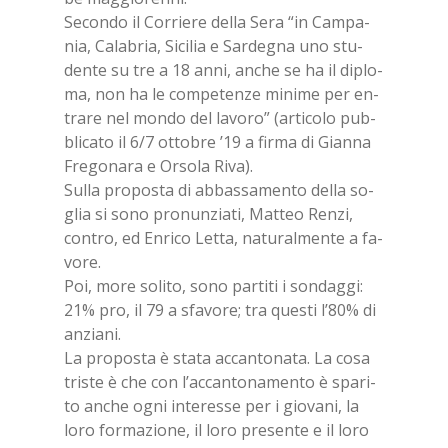
Se­con­do il Cor­rie­re del­la Sera “in Cam­pa­
nia, Ca­la­bria, Si­ci­lia e Sar­de­gna uno stu­
den­te su tre a 18 anni, an­che se ha il di­plo­
ma, non ha le com­pe­ten­ze mi­ni­me per en­
tra­re nel mon­do del la­vo­ro” (ar­ti­co­lo pub­
bli­ca­to il 6/​7 ot­to­bre ’19 a fir­ma di Gian­na
Fre­go­na­ra e Or­so­la Riva).
Sul­la pro­po­sta di ab­bas­sa­men­to del­la so­
glia si sono pro­nun­zia­ti, Mat­teo Ren­zi,
con­tro, ed En­ri­co Let­ta, na­tu­ral­men­te a fa­
vo­re.
Poi, more so­li­to, sono par­ti­ti i son­dag­gi:
21% pro, il 79 a sfa­vo­re; tra que­sti l’80% di
an­zia­ni.
La pro­po­sta è sta­ta ac­can­to­na­ta. La cosa
tri­ste è che con l’ac­can­to­na­men­to è spa­ri­
to an­che ogni in­te­res­se per i gio­va­ni, la
loro for­ma­zio­ne, il loro pre­sen­te e il loro