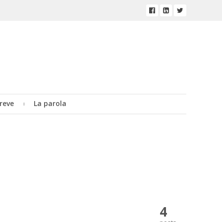
reve
La parola
4