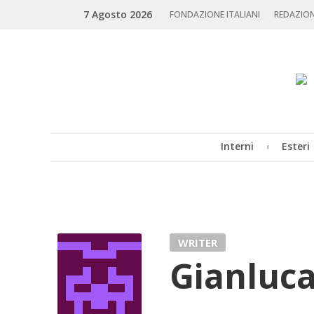
Skip
Search
7 Agosto 2026
to
FONDAZIONE ITALIANI
REDAZIO
content
Interni
Esteri
MENU
WRITER
Gianluca