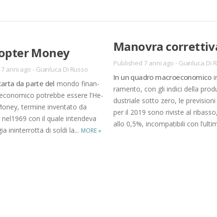
Ma­no­vra cor­ret­ti­v
­cop­ter Mo­ney
Published 7 anni ago
-
Gianluca Di 
 7 anni ago
-
Gianluca Di Russo
In un qua­dro ma­croe­co­no­mi­co
i
 car­ta da par­te del
mon­do fi­nan­
ra­men­to, con gli in­di­ci del­la pro­d
 eco­no­mi­co po­treb­be es­se­re l’He­
du­stria­le sot­to zero, le pre­vi­sio­ni
Mo­ney, ter­mi­ne in­ven­ta­to da
per il 2019 sono ri­vi­ste al ri­bas­so,
ne­l1969 con il qua­le in­ten­de­va
allo 0,5%, in­com­pa­ti­bi­li con l’ul­ti­
a inin­ter­rot­ta di sol­di la...
MORE
»