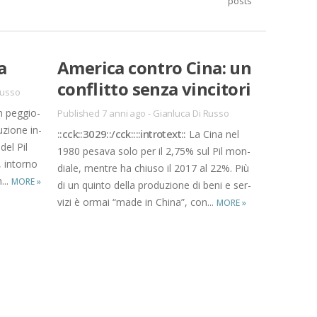
posts
a
Ame­ri­ca con­tro Cina: un
con­flit­to sen­za vin­ci­to­ri
Russo
n peg­gio­
Published 7 anni ago
-
Gianluca Di Russo
u­zio­ne in­
::cck::3029::/​cck::::in­tro­text::
La Cina nel
 del Pil
1980 pe­sa­va solo per il 2,75% sul Pil mon­
 in­tor­no
dia­le, men­tre ha chiu­so il 2017 al 22%. Più
m...
MORE
»
di un quin­to del­la pro­du­zio­ne di beni e ser­
vi­zi è or­mai “made in Chi­na”, con...
MORE
»