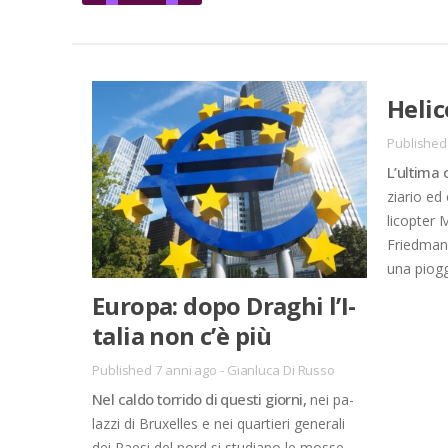
He­li
Published
L’ul­ti­ma
zia­rio ed
li­cop­ter 
Fried­man 
una piog­gi
Eu­ro­pa: dopo Dra­ghi l’I­
ta­lia non c’è più
Published 7 anni ago
-
Gianluca Di Russo
Nel cal­do tor­ri­do di que­sti gior­ni,
nei pa­
laz­zi di Bru­xel­les e nei quar­tie­ri ge­ne­ra­li
dei Pae­si del nord si stu­dia­no le mos­se