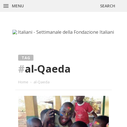
MENU
SEARCH
Skip
to
content
TAG
#
al-Qaeda
Home
»
al-Qaeda