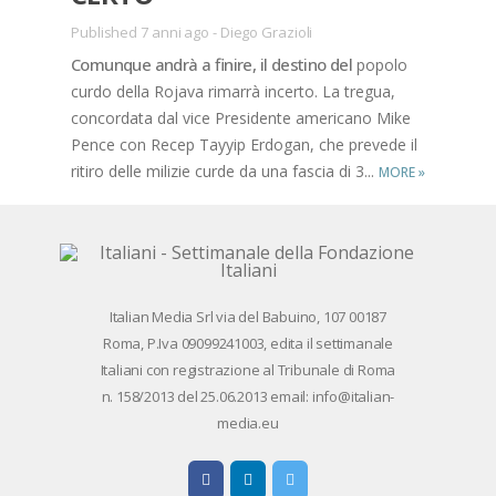
Published 7 anni ago
-
Diego Grazioli
Co­mun­que an­drà a fi­ni­re, il de­sti­no del
po­po­lo
cur­do del­la Ro­ja­va ri­mar­rà in­cer­to. La tre­gua,
con­cor­da­ta dal vice Pre­si­den­te ame­ri­ca­no Mike
Pen­ce con Re­cep Tayy­ip Er­do­gan, che pre­ve­de il
ri­ti­ro del­le mi­li­zie cur­de da una fa­scia di 3...
MORE
»
Ita­lian Me­dia Srl via del Ba­bui­no, 107 00187
Roma, P.Iva 09099241003, edi­ta il set­ti­ma­na­le
Ita­lia­ni con re­gi­stra­zio­ne al Tri­bu­na­le di Roma
n. 158/​2013 del 25.06.2013 email: info@ita­lian­
me­dia.eu