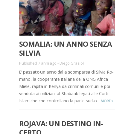
SO­MA­LIA: UN ANNO SEN­ZA
SIL­VIA
Published 7 anni ago
-
Diego Grazioli
E’ pas­sa­to un anno dal­la scom­par­sa di
Sil­via Ro­
ma­no, la coo­pe­ran­te ita­lia­na del­la ONG Afri­ca
Mie­le, ra­pi­ta in Ke­nya da cri­mi­na­li co­mu­ni e poi
ven­du­ta ai mi­li­zia­ni al-Sha­baab le­ga­ti alle Cor­ti
Isla­mi­che che con­trol­la­no la par­te sud-o...
MORE
»
RO­JA­VA: UN DE­STI­NO IN­
CER­TO