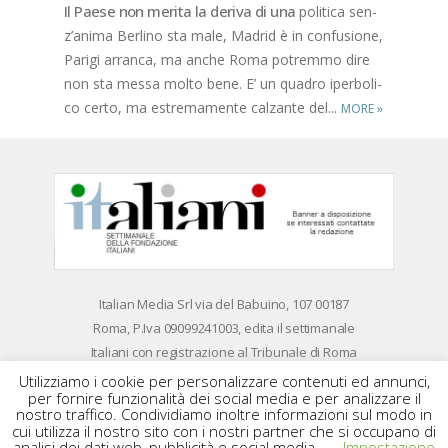
Il Pae­se non me­ri­ta la de­ri­va di una
po­li­ti­ca sen­
z’a­ni­ma Ber­li­no sta male, Ma­drid è in con­fu­sio­ne,
Pa­ri­gi ar­ran­ca, ma an­che Roma po­trem­mo dire
non sta mes­sa mol­to bene. E’ un qua­dro iper­bo­li­
co cer­to, ma estre­ma­men­te cal­zan­te del...
MORE
»
Ita­lian Me­dia Srl via del Ba­bui­no, 107 00187
Roma, P.Iva 09099241003, edi­ta il set­ti­ma­na­le
Ita­lia­ni con re­gi­stra­zio­ne al Tri­bu­na­le di Roma
n. 158/​2013 del 25.06.2013 email: info@ita­lian­
Utilizziamo i cookie per personalizzare contenuti ed annunci,
per fornire funzionalità dei social media e per analizzare il
me­dia.eu
nostro traffico. Condividiamo inoltre informazioni sul modo in
cui utilizza il nostro sito con i nostri partner che si occupano di
analisi dei dati web, pubblicità e social media.
Impostazione