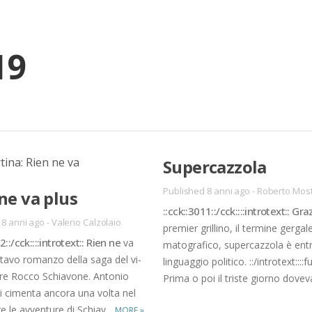
19
Su­per­caz­zo­la
Published 8 anni ago
-
Roberto Mos
ne va plus
::cck::3011::/​cck::::in­tro­text:: Gra­
 8 anni ago
-
Valerio Calzolaio
pre­mier gril­li­no, il ter­mi­ne ger­ga­l
::/​cck::::in­tro­text:: Rien ne
va
ma­to­gra­fi­co, su­per­caz­zo­la è en­t
t­ta­vo ro­man­zo del­la saga del vi­
lin­guag­gio po­li­ti­co. ::/​in­tro­text::::fu
­re Roc­co Schia­vo­ne. An­to­nio
Pri­ma o poi il tri­ste gior­no do­ve­v
si ci­men­ta an­co­ra una vol­ta nel
re le av­ven­tu­re di Schia­v...
MORE
»