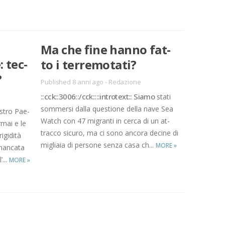
Ma che fine han­no fat­
e: tec­
to i ter­re­mo­ta­ti?
?
Published 8 anni ago
-
Redazione
::cck::3006::/​cck::::in­tro­text:: Sia­mo
sta­ti
som­mer­si dal­la que­stio­ne del­la nave Sea
stro Pae­
Wat­ch con 47 mi­gran­ti in cer­ca di un at­
­mai e le
trac­co si­cu­ro, ma ci sono an­co­ra de­ci­ne di
­gi­di­tà
mi­glia­ia di per­so­ne sen­za casa ch...
MORE
»
man­ca­ta
’...
MORE
»