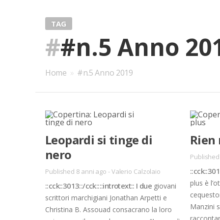
TAG
#
#n.5 Anno 20
Home
»
#n.5 Anno 2019
Leo­par­di si tin­ge di
Rien 
nero
Published
::cck::3012
Published 8 anni ago
-
Valerio Calzolaio
plus è l’o
::cck::3013::/​cck::::in­tro­text:: I due
gio­va­ni
ce­que­sto
scrit­to­ri mar­chi­gia­ni Jo­na­than Ar­pet­ti e
Man­zi­ni 
Chri­sti­na B. As­souad con­sa­cra­no la loro
rac­con­ta­