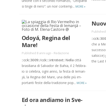
unio­ne con il se­con­do ro­man­zo, “Leo­par­di
si tin­ge di nero”: un noir con­tem­p...
MORE
»
Nuo­vi
Published
Odoyá, Re­gi­na del
::cck::3008
Mare!
che a Me­r
suc­ces­so
Published 8 anni ago
-
Redazione
sal­sic­ce)
::cck::3009::/​cck::::in­tro­text:: Nel­la
cit­tà
the Last P
bra­si­lia­na di Sal­va­dor de Ba­hia, il 2 feb­bra­
io si ce­le­bra, ogni anno, la fe­sta di Ie­ma­n­
já, la Re­gi­na del Mare, una del­le più im­
por­tan­ti fe­ste del­la tra­di­zio­ne po­p...
MORE
»
Ed ora an­dia­mo in Sve­