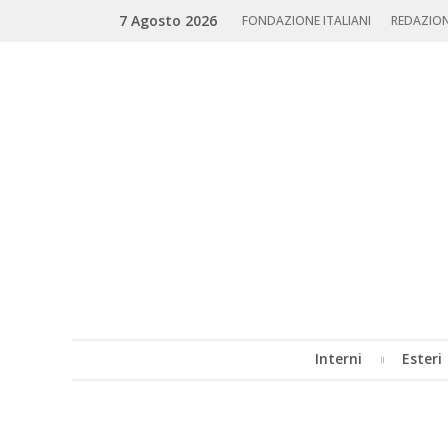
Skip
Search
7 Agosto 2026
to
FONDAZIONE ITALIANI
REDAZIO
content
Interni
Esteri
MENU