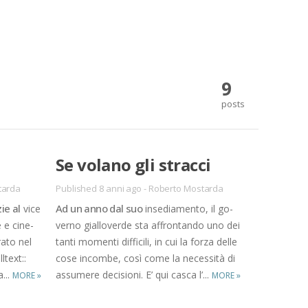
9
posts
Se vo­la­no gli strac­ci
tarda
Published 8 anni ago
-
Roberto Mostarda
zie al
Ad un anno dal suo
vice
in­se­dia­men­to, il go­
e e ci­ne­
ver­no gial­lo­ver­de sta af­fron­tan­do uno dei
ra­to nel
tan­ti mo­men­ti dif­fi­ci­li, in cui la for­za del­le
ll­text::
cose in­com­be, così come la ne­ces­si­tà di
a...
as­su­me­re de­ci­sio­ni. E’ qui ca­sca l’...
MORE
»
MORE
»