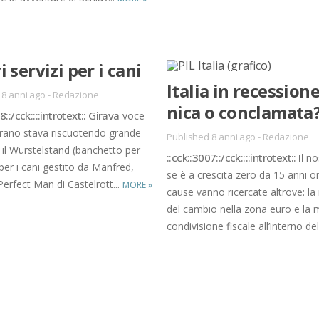
 ser­vi­zi per i cani
Ita­lia in re­ces­sio­n
 8 anni ago
-
Redazione
ni­ca o con­cla­ma­ta
::/​cck::::in­tro­text:: Gi­ra­va
voce
a­no sta­va ri­scuo­ten­do gran­de
Published 8 anni ago
-
Redazione
 il Wür­stel­stand (ban­chet­to per
::cck::3007::/​cck::::in­tro­text:: Il
no­
 per i cani ge­sti­to da Man­fred,
se è a cre­sci­ta zero da 15 anni or
er­fect Man di Ca­stel­rot­t...
MORE
»
cau­se van­no ri­cer­ca­te al­tro­ve: la ri
del cam­bio nel­la zona euro e la 
con­di­vi­sio­ne fi­sca­le al­l’in­ter­no del­l