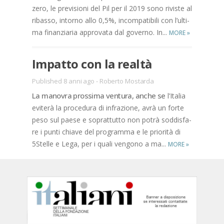
zero, le pre­vi­sio­ni del Pil per il 2019 sono ri­vi­ste al
ri­bas­so, in­tor­no allo 0,5%, in­com­pa­ti­bi­li con l’ul­ti­
ma fi­nan­zia­ria ap­pro­va­ta dal go­ver­no. In...
MORE
»
Im­pat­to con la real­tà
Published 8 anni ago
-
Roberto Mostarda
La ma­no­vra pros­si­ma ven­tu­ra, an­che se
l’I­ta­lia
evi­te­rà la pro­ce­du­ra di in­fra­zio­ne, avrà un for­te
peso sul pae­se e so­prat­tut­to non po­trà sod­di­sfa­
re i pun­ti chia­ve del pro­gram­ma e le prio­ri­tà di
5Stel­le e Lega, per i qua­li ven­go­no a ma...
MORE
»