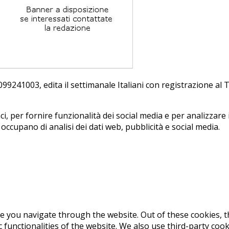
241003, edi­ta il set­ti­ma­na­le Ita­lia­ni con re­gi­stra­zio­ne a
, per fornire funzionalità dei social media e per analizzare i
i occupano di analisi dei dati web, pubblicità e social media.
e you navigate through the website. Out of these cookies, t
c functionalities of the website. We also use third-party co