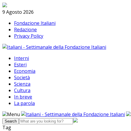
Skip
Search
to
9 Agosto 2026
content
Fondazione Italiani
Redazione
Privacy Policy
Interni
Esteri
Economia
Società
Scienza
Cultura
In breve
La parola
Menu
Tag