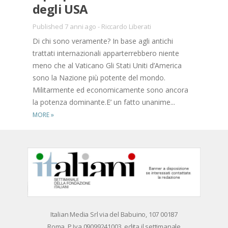
degli USA
Published 7 anni ago
-
Riccardo Liberati
Di chi sono veramente? In base agli antichi
trattati internazionali apparterrebbero niente
meno che al Vaticano Gli Stati Uniti d’America
sono la Nazione più potente del mondo.
Militarmente ed economicamente sono ancora
la potenza dominante.E’ un fatto unanime...
MORE
»
Ita­lian Me­dia Srl via del Ba­bui­no, 107 00187
Roma, P.Iva 09099241003, edi­ta il set­ti­ma­na­le