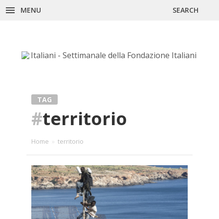
Skip
MENU
SEARCH
to
content
TAG
#
territorio
Home
»
territorio