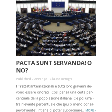
PAC­TA SUNT SER­VAN­DA! O
NO?
Published 7 anni ago
-
Glauco Benigni
I Trat­ta­ti In­ter­na­zio­na­li e tut­ti loro
gra­va­mi de­
vo­no es­se­re ono­ra­ti ! Così pen­sa una cer­ta per­
cen­tua­le del­la po­po­la­zio­ne ita­lia­na .C’è poi un’al­
tra ri­le­van­te per­cen­tua­le che (più o meno con­sa­
pe­vol­men­te), ri­tie­ne di po­ter su­bor­di­na­re...
MORE
»