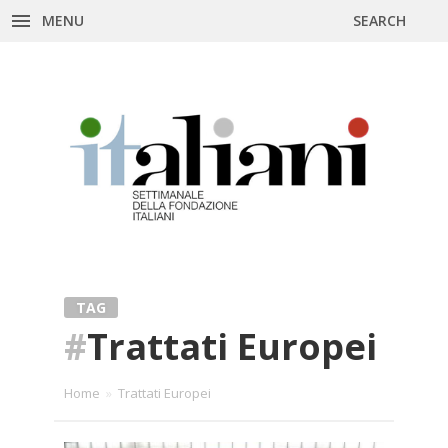
MENU
SEARCH
Skip
to
content
TAG
#
Trattati Europei
Home
»
Trattati Europei