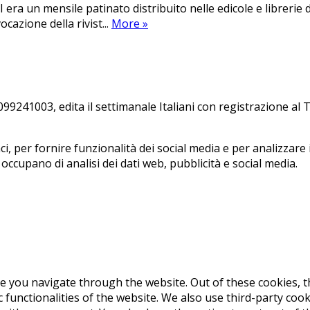
era un mensile patinato distribuito nelle edicole e librerie 
cazione della rivist...
More
»
241003, edi­ta il set­ti­ma­na­le Ita­lia­ni con re­gi­stra­zio­ne a
, per fornire funzionalità dei social media e per analizzare i
i occupano di analisi dei dati web, pubblicità e social media.
e you navigate through the website. Out of these cookies, t
c functionalities of the website. We also use third-party co