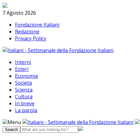
Skip
Search
to
7 Agosto 2026
content
Fondazione Italiani
Redazione
Privacy Policy
Interni
Esteri
Economia
Società
Scienza
Cultura
In breve
La parola
Menu