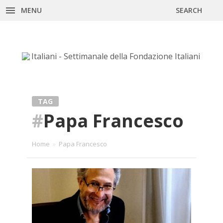
MENU
SEARCH
Skip
to
content
TAG
#
Papa Francesco
Home
»
Papa Francesco