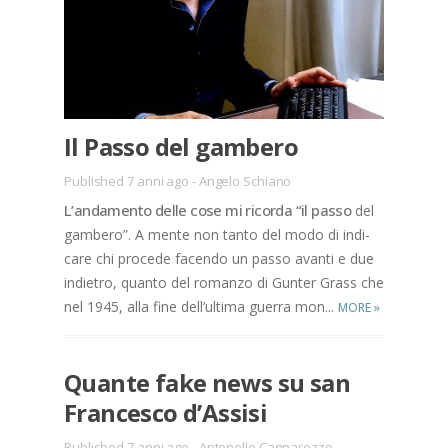
Il Pas­so del gam­be­ro
Published 7 anni ago
-
Angelo Schiano
L’an­da­men­to del­le cose mi ri­cor­da “il pas­so
del
gam­be­ro”. A men­te non tan­to del modo di in­di­
ca­re chi pro­ce­de fa­cen­do un pas­so avan­ti e due
in­die­tro, quan­to del ro­man­zo di Gun­ter Grass che
nel 1945, alla fine del­l’ul­ti­ma guer­ra mon­...
MORE
»
Quan­te fake news su san
Fran­ce­sco d’As­si­si
Published 7 anni ago
-
Antonello Cannarozzo