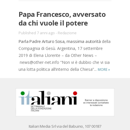
Papa Fran­ce­sco, av­ver­sa­to
da chi vuo­le il po­te­re
Published 7 anni ago
-
Redazione
Par­la Pa­dre Ar­tu­ro Sosa, mas­si­ma au­to­ri­tà
del­la
Com­pa­gnia di Gesù. Ar­gen­ti­na, 17 set­tem­bre
2019 di Ele­na Llo­ren­te – da Other News –
news@other-net.info “Non vi è dub­bio che vi sia
una lot­ta po­li­ti­ca al­l’in­ter­no del­la Chie­sa”...
MORE
»
Ita­lian Me­dia Srl via del Ba­bui­no, 107 00187