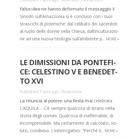
Fal­se idee ne han­no de­for­ma­to il mes­sag­gio
Il
Si­no­do sul­l’A­maz­zo­nia si è con­clu­so con i suoi
stra­sci­chi di po­le­mi­che: dal ce­li­ba­to dei sa­cer­do­ti
al ruo­lo del­le don­ne nel­la Chie­sa, dal­l’in­cul­tu­ra­zio­
ne ad una nuo­va teo­lo­gia sul­l’am­bien­te p...
MORE
»
LE DI­MIS­SIO­NI DA PON­TE­FI­
CE: CE­LE­STI­NO V E BE­NE­DET­
TO XVI
Published 7 anni ago
-
Redazione
La ri­nun­cia al po­te­re: una fe­sta mai
ce­le­bra­ta
L’A­QUI­LA – C’è sem­pre qual­co­sa di stra­no nel­la
sto­ria de­gli uo­mi­ni. Qual­co­sa di inaf­fer­ra­bi­le, di
in­com­pren­si­bi­le. Ma cer­ta­men­te di cal­co­la­to, vo­
lu­to, con­di­vi­so. L’in­ter­ro­ga­ti­vo: “Per­ché il...
MORE
»