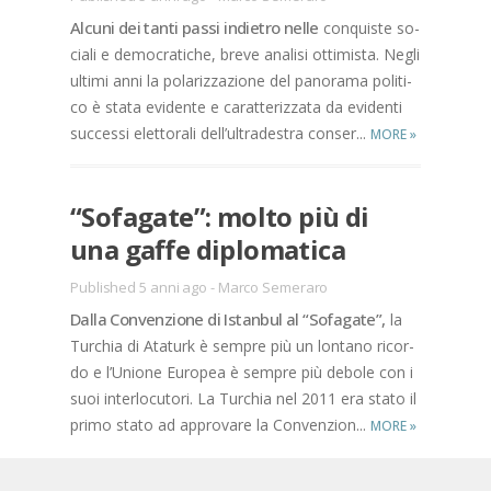
Al­cu­ni dei tan­ti pas­si in­die­tro nel­le
con­qui­ste so­
cia­li e de­mo­cra­ti­che, bre­ve ana­li­si ot­ti­mi­sta. Ne­gli
ul­ti­mi anni la po­la­riz­za­zio­ne del pa­no­ra­ma po­li­ti­
co è sta­ta evi­den­te e ca­rat­te­riz­za­ta da evi­den­ti
suc­ces­si elet­to­ra­li del­l’ul­tra­de­stra con­ser­...
MORE
»
“So­fa­ga­te”: mol­to più di
una gaf­fe di­plo­ma­ti­ca
Published 5 anni ago
-
Marco Semeraro
Dal­la Con­ven­zio­ne di Istan­bul al “So­fa­ga­te”,
la
Tur­chia di Ata­turk è sem­pre più un lon­ta­no ri­cor­
do e l’U­nio­ne Eu­ro­pea è sem­pre più de­bo­le con i
suoi in­ter­lo­cu­to­ri. La Tur­chia nel 2011 era sta­to il
pri­mo sta­to ad ap­pro­va­re la Con­ven­zio­n...
MORE
»