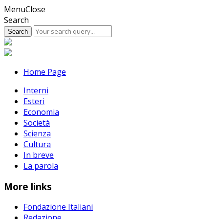
Skip
Menu
Close
to
Search
content
Home Page
Interni
Esteri
Economia
Società
Scienza
Cultura
In breve
La parola
More links
Fondazione Italiani
Redazione