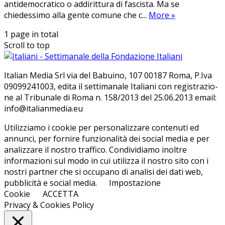
antidemocratico o addirittura di fascista. Ma se
chiedessimo alla gente comune che c...
More
»
1 page in total
Scroll to top
Ita­lian Me­dia Srl via del Ba­bui­no, 107 00187 Roma, P.Iva
09099241003, edi­ta il set­ti­ma­na­le Ita­lia­ni con re­gi­stra­zio­
ne al Tri­bu­na­le di Roma n. 158/​2013 del 25.06.2013 email:
info@ita­lian­me­dia.eu
Utilizziamo i cookie per personalizzare contenuti ed
annunci, per fornire funzionalità dei social media e per
analizzare il nostro traffico. Condividiamo inoltre
informazioni sul modo in cui utilizza il nostro sito con i
nostri partner che si occupano di analisi dei dati web,
pubblicità e social media.
Impostazione
Cookie
ACCETTA
Privacy & Cookies Policy