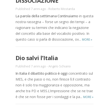
DIS­SO­CIA­ZIO­NE
Published 7 anni ago
-
Roberto Mostarda
La pa­ro­la del­la set­ti­ma­na Con­ti­nuia­mo
in que­sta
no­stra ras­se­gna – for­se un se­gno dei tem­pi – a
ra­gio­na­re su ter­mi­ni che in­di­ca­no la ne­ga­zio­ne
del con­cet­to alla base del vo­ca­bo­lo po­si­ti­vo. In
que­sto caso si par­la di dis­so­cia­zio­ne, ov­...
MORE
»
Dio sal­vi l’I­ta­lia
Published 7 anni ago
-
Angelo Schiano
In Ita­lia il di­bat­ti­to po­li­ti­co è oggi
con­cen­tra­to sul
MES, e che pas­si o no, non fi­ni­sce lì.Il con­tra­sto
non è solo tra mag­gio­ran­za e op­po­si­zio­ne, ma
an­che tra PD e M5S.L’im­pres­sio­ne che se ne trae
è che se non fos­se per i son­dag­gi e la pa...
MORE
»