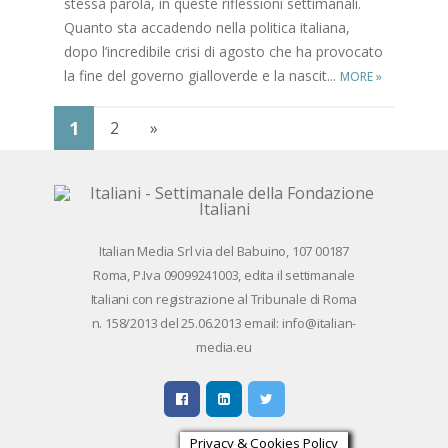
stes­sa pa­ro­la, in que­ste ri­fles­sio­ni set­ti­ma­na­li.
Quan­to sta ac­ca­den­do nel­la po­li­ti­ca ita­lia­na,
dopo l’in­cre­di­bi­le cri­si di ago­sto che ha pro­vo­ca­to
la fine del go­ver­no gial­lo­ver­de e la na­sci­t...
MORE
»
1
2
»
Ita­lian Me­dia Srl via del Ba­bui­no, 107 00187
Roma, P.Iva 09099241003, edi­ta il set­ti­ma­na­le
Ita­lia­ni con re­gi­stra­zio­ne al Tri­bu­na­le di Roma
n. 158/​2013 del 25.06.2013 email: info@ita­lian­
me­dia.eu
Privacy & Cookies Policy