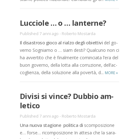
Luc­cio­le … o … lan­ter­ne?
Published 7 anni ago
-
Roberto Mostarda
Il di­sa­stro­so gio­co al rial­zo de­gli obiet­ti­vi
del go­
ver­no So­gnia­mo o … siam de­sti? Qual­cu­no non ci
ha av­ver­ti­to che è fi­nal­men­te co­min­cia­ta l’e­ra del
buon go­ver­no, del­la lot­ta alla cor­ru­zio­ne, del­l’ac­
co­glien­za, del­la so­lu­zio­ne alla po­ver­tà, d...
MORE
»
Di­vi­si si vin­ce? Dub­bio am­
le­ti­co
Published 7 anni ago
-
Roberto Mostarda
Una nuo­va sta­gio­ne po­li­ti­ca di
scom­po­si­zio­ne
e… for­se… ri­com­po­si­zio­ne In at­te­sa che la sa­ra­