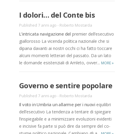
I do­lo­ri… del Con­te bis
Published 7 anni ago
-
Roberto Mostarda
L’in­tri­ca­ta na­vi­ga­zio­ne del
pre­mier del­l’e­se­cu­ti­vo
gial­lo­ros­so La vi­cen­da po­li­ti­ca na­zio­na­le che si
di­pa­na da­van­ti ai no­stri oc­chi ci ha fat­to toc­ca­re
al­cu­ni mo­men­ti let­te­ra­ri del pas­sa­to. Da un lato
le do­man­de esi­sten­zia­li di Am­le­to, ov­ve­r...
MORE
»
Go­ver­no e sen­ti­re po­po­la­re
Published 7 anni ago
-
Roberto Mostarda
Il voto in Um­bria un al­lar­me per i nuo­vi
equi­li­bri
del­l’e­se­cu­ti­vo La ten­den­za a ten­ta­re di spie­ga­re
l’in­spie­ga­bi­le e a mi­ni­miz­za­re evo­lu­zio­ni evi­den­ti
e in­ci­si­ve fa par­te si può dire da sem­pre del co­
stu­me po­li­ti­co na­zio­na­le. Cam­bia­no gli a...
MORE
»