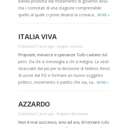
ban­da pro­dot­ta dal mu­ta­men­to di go­ver­no as­su­
ma i con­no­ta­ti di una sta­gio­ne com­pren­si­bi­le
quel­lo al qua­le ci pone di­nan­zi la cro­na­ca...
MORE
»
ITA­LIA VIVA
Published 7 anni ago
-
Angelo Schiano
Pro­po­si­ti, mi­nac­ce e spe­ran­ze Tut­ti ca­do­no
dal
pero. Da chi si me­ra­vi­glia a chi si in­di­gna. Le ve­sti
strac­cia­te dai più per la de­ci­sio­ne di Mat­teo Ren­zi
di usci­re dal PD e for­ma­re un nuo­vo sog­get­to
po­li­ti­co, mo­vi­men­to o par­ti­to che sia, sa...
MORE
»
AZ­ZAR­DO
Published 7 anni ago
-
Roberto Mostarda
Non è mai suc­ces­so, sino ad ora, di tor­na­re
sul­la