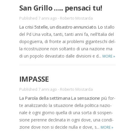
San Gril­lo ….. pen­sa­ci tu!
Published 7 anni ago
-
Roberto Mostarda
La cri­si 5stel­le, un di­sa­stro an­nun­cia­to. Lo
stal­lo
del Pd Una vol­ta, tan­ti, tan­ti anni fa, nel­l’I­ta­lia del
do­po­guer­ra, di fron­te ai pro­ble­mi gi­gan­te­schi del­
la ri­co­stru­zio­ne non sol­tan­to di una na­zio­ne ma
di un po­po­lo de­va­sta­to dal­le di­vi­sio­ni e d...
MORE
»
IM­PAS­SE
Published 7 anni ago
-
Roberto Mostarda
La Pa­ro­la del­la set­ti­ma­na La sen­sa­zio­ne
più for­
te ana­liz­zan­do la si­tua­zio­ne del­la po­li­ti­ca na­zio­
na­le è ogni gior­no quel­la di una sor­ta di so­spen­
sio­ne pe­ren­ne de­cli­na­ta in ogni dove, una con­di­
zio­ne dove non si de­ci­de nul­la e dove, s...
MORE
»