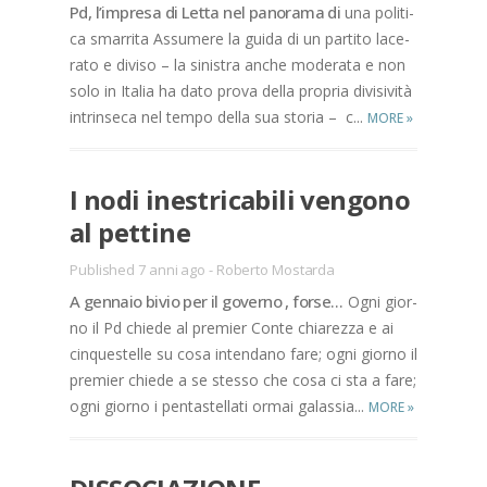
Pd, l’im­pre­sa di Let­ta nel pa­no­ra­ma di
una po­li­ti­
ca smar­ri­ta As­su­me­re la gui­da di un par­ti­to la­ce­
ra­to e di­vi­so – la si­ni­stra an­che mo­de­ra­ta e non
solo in Ita­lia ha dato pro­va del­la pro­pria di­vi­si­vi­tà
in­trin­se­ca nel tem­po del­la sua sto­ria – c...
MORE
»
I nodi ine­stri­ca­bi­li ven­go­no
al pet­ti­ne
Published 7 anni ago
-
Roberto Mostarda
A gen­na­io bi­vio per il go­ver­no , for­se…
Ogni gior­
no il Pd chie­de al pre­mier Con­te chia­rez­za e ai
cin­que­stel­le su cosa in­ten­da­no fare; ogni gior­no il
pre­mier chie­de a se stes­so che cosa ci sta a fare;
ogni gior­no i pen­ta­stel­la­ti or­mai ga­las­sia...
MORE
»