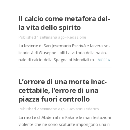
Il cal­cio come me­ta­fo­ra del­
la vita del­lo spi­ri­to
Published 1 settimana ago
-
Redazione
La le­zio­ne di San Jo­se­ma­ria Escri­vá e la
vera so­
li­da­rie­tà di Giu­sep­pe Lal­li La vit­to­ria del­la na­zio­
na­le di cal­cio del­la Spa­gna ai Mon­dia­li ra...
MORE
»
L’or­ro­re di una mor­te inac­
cet­ta­bi­le, l’er­ro­re di una
piaz­za fuo­ri con­trol­lo
Published 2 settimane ago
-
Giovanni Federico
La mor­te di Ab­der­ra­him Fa­kir e
le ma­ni­fe­sta­zio­ni
vio­len­te che ne sono sca­tu­ri­te im­pon­go­no una ri­