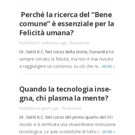
Per­ché la ri­cer­ca del “Bene
co­mu­ne” è es­sen­zia­le per la
Fe­li­ci­tà uma­na?
Published 2 settimane ago
-
Redazione
Dr. Se­thi K.C. Nel cor­so del­la sto­ria, l’u­ma­ni­tà
ha
sem­pre cer­ca­to la fe­li­ci­tà, ma non è mai riu­sci­ta
a rag­giun­ge­re un con­sen­so su ciò che re...
MORE
»
Quan­do la tec­no­lo­gia in­se­
gna, chi pla­sma la men­te?
Published 6 giorni ago
-
Redazione
Dr. Se­thi K.C. Nel cor­so del pri­mo quar­to del
XXI
se­co­lo si è ve­ri­fi­ca­ta una straor­di­na­ria ri­vo­lu­zio­ne
tec­no­lo­gi­ca. Le aule sco­la­sti­che di tut­to i...
MORE
»