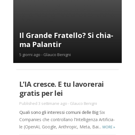
Il Gran­de Fra­tel­lo? Si chia­
ma Pa­lan­tir
5 giorni ago
-
Glauco Benigni
L’IA cre­sce. E tu la­vo­re­rai
gra­tis per lei
Published 3 settimane ago
-
Glauco Benigni
Qua­li sono gli in­te­res­si co­mu­ni del­le Big
Six
Com­pa­nies che con­trol­la­no l’In­tel­li­gen­za Ar­ti­fi­cia­
le (Ope­nAI, Goo­gle, An­th­ro­pic, Meta, Bai­...
MORE
»