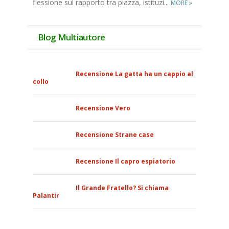
fles­sio­ne sul rap­por­to tra piaz­za, isti­tu­zi...
MORE
»
Blog Multiautore
Recensione La gatta ha un cappio al
collo
Recensione Vero
Recensione Strane case
Recensione Il capro espiatorio
Il Grande Fratello? Si chiama
Palantir